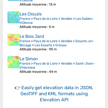
d'Olonne
Altitude moyenne
: 13 m
Les Clouzis
France
>
Pays de la Loire
>
Vendée
>
Les Sables-
d'Olonne
Altitude moyenne
: 5 m
Le Bois Jard
France
>
Pays de la Loire
>
Vendée
>
Essarts-en-
Bocage
>
Les Essarts
>
Grissay
Altitude moyenne
: 90 m
Le Simon
France
>
Pays de la Loire
>
Vendée
>
Saint-Jean-
d'Hermine
Altitude moyenne
: 44 m
👉
Easily
get elevation data in JSON,
GeoTIFF and KML formats
using
Elevation API