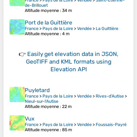
France
>
Pays de la Loire
>
Vendée
>
Saint-Étienne-
de-Brillouet
Altitude moyenne
: 34 m
Port de la Guittière
France
>
Pays de la Loire
>
Vendée
>
La Guittière
Altitude moyenne
: 4 m
👉
Easily
get elevation data in JSON,
GeoTIFF and KML formats
using
Elevation API
Puyletard
France
>
Pays de la Loire
>
Vendée
>
Rives-d'Autise
>
Nieul-sur-l'Autise
Altitude moyenne
: 22 m
Vux
France
>
Pays de la Loire
>
Vendée
>
Foussais-Payré
Altitude moyenne
: 85 m