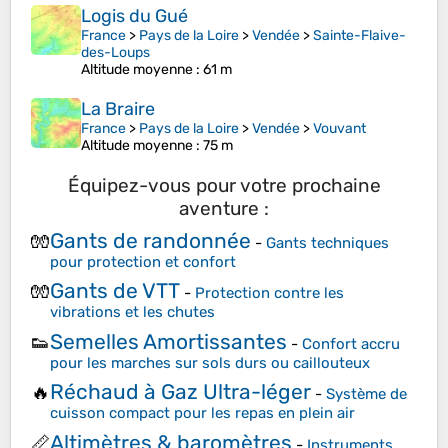
Logis du Gué
France
>
Pays de la Loire
>
Vendée
>
Sainte-Flaive-
des-Loups
Altitude moyenne
: 61 m
La Braire
France
>
Pays de la Loire
>
Vendée
>
Vouvant
Altitude moyenne
: 75 m
Équipez-vous pour votre prochaine
aventure :
Gants de randonnée
🧤
-
Gants techniques
pour protection et confort
Gants de VTT
🧤
-
Protection contre les
vibrations et les chutes
Semelles Amortissantes
👟
-
Confort accru
pour les marches sur sols durs ou caillouteux
Réchaud à Gaz Ultra-léger
🔥
-
Système de
cuisson compact pour les repas en plein air
Altimètres & baromètres
📏
-
Instruments