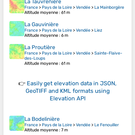
La Tauvrenière
France
>
Pays de la Loire
>
Vendée
>
La Mainborgère
Altitude moyenne
: 61 m
La Gauvinière
France
>
Pays de la Loire
>
Vendée
>
Liez
Altitude moyenne
: 6 m
La Proutière
France
>
Pays de la Loire
>
Vendée
>
Sainte-Flaive-
des-Loups
Altitude moyenne
: 61 m
👉
Easily
get elevation data in JSON,
GeoTIFF and KML formats
using
Elevation API
La Bodelinière
France
>
Pays de la Loire
>
Vendée
>
Le Fenouiller
Altitude moyenne
: 7 m