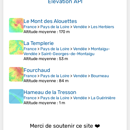
Elevation API
Le Mont des Alouettes
France
>
Pays de la Loire
>
Vendée
>
Les Herbiers
Altitude moyenne
: 170 m
La Templerie
France
>
Pays de la Loire
>
Vendée
>
Montaigu-
Vendée
>
Saint-Georges-de-Montaigu
Altitude moyenne
: 53 m
Fourchaud
France
>
Pays de la Loire
>
Vendée
>
Bourneau
Altitude moyenne
: 84 m
Hameau de la Tresson
France
>
Pays de la Loire
>
Vendée
>
La Guérinière
Altitude moyenne
: 1 m
Merci de soutenir ce site ❤️