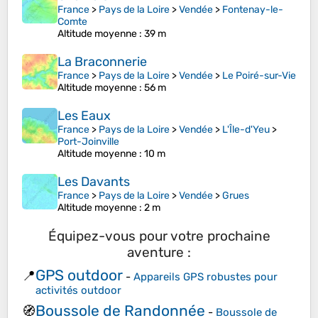
France
>
Pays de la Loire
>
Vendée
>
Fontenay-le-
Comte
Altitude moyenne
: 39 m
La Braconnerie
France
>
Pays de la Loire
>
Vendée
>
Le Poiré-sur-Vie
Altitude moyenne
: 56 m
Les Eaux
France
>
Pays de la Loire
>
Vendée
>
L'Île-d'Yeu
>
Port-Joinville
Altitude moyenne
: 10 m
Les Davants
France
>
Pays de la Loire
>
Vendée
>
Grues
Altitude moyenne
: 2 m
Équipez-vous pour votre prochaine
aventure :
GPS outdoor
📍
-
Appareils GPS robustes pour
activités outdoor
Boussole de Randonnée
🧭
-
Boussole de