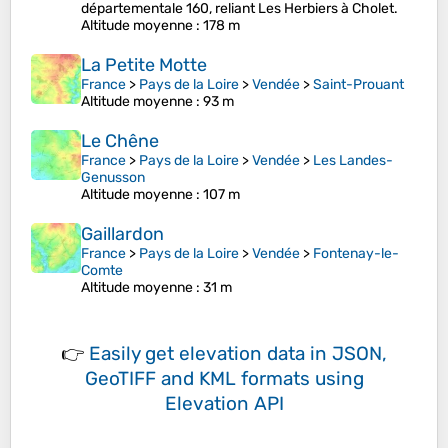
départementale 160, reliant Les Herbiers à Cholet.
Altitude moyenne
: 178 m
La Petite Motte
France
>
Pays de la Loire
>
Vendée
>
Saint-Prouant
Altitude moyenne
: 93 m
Le Chêne
France
>
Pays de la Loire
>
Vendée
>
Les Landes-
Genusson
Altitude moyenne
: 107 m
Gaillardon
France
>
Pays de la Loire
>
Vendée
>
Fontenay-le-
Comte
Altitude moyenne
: 31 m
👉
Easily
get elevation data in JSON,
GeoTIFF and KML formats
using
Elevation API