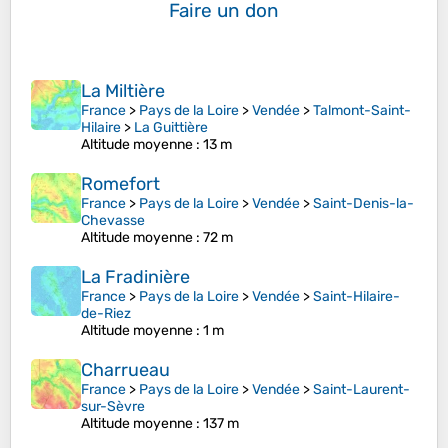
Faire un don
La Miltière
France
>
Pays de la Loire
>
Vendée
>
Talmont-Saint-
Hilaire
>
La Guittière
Altitude moyenne
: 13 m
Romefort
France
>
Pays de la Loire
>
Vendée
>
Saint-Denis-la-
Chevasse
Altitude moyenne
: 72 m
La Fradinière
France
>
Pays de la Loire
>
Vendée
>
Saint-Hilaire-
de-Riez
Altitude moyenne
: 1 m
Charrueau
France
>
Pays de la Loire
>
Vendée
>
Saint-Laurent-
sur-Sèvre
Altitude moyenne
: 137 m