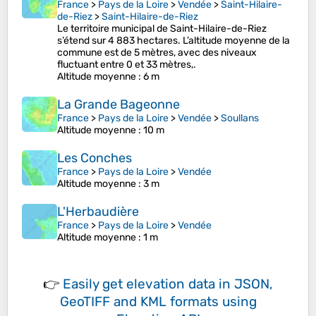
France
>
Pays de la Loire
>
Vendée
>
Saint-Hilaire-
de-Riez
>
Saint-Hilaire-de-Riez
Le territoire municipal de Saint-Hilaire-de-Riez
s’étend sur 4 883 hectares. L’altitude moyenne de la
commune est de 5 mètres, avec des niveaux
fluctuant entre 0 et 33 mètres,.
Altitude moyenne
: 6 m
La Grande Bageonne
France
>
Pays de la Loire
>
Vendée
>
Soullans
Altitude moyenne
: 10 m
Les Conches
France
>
Pays de la Loire
>
Vendée
Altitude moyenne
: 3 m
L'Herbaudière
France
>
Pays de la Loire
>
Vendée
Altitude moyenne
: 1 m
👉
Easily
get elevation data in JSON,
GeoTIFF and KML formats
using