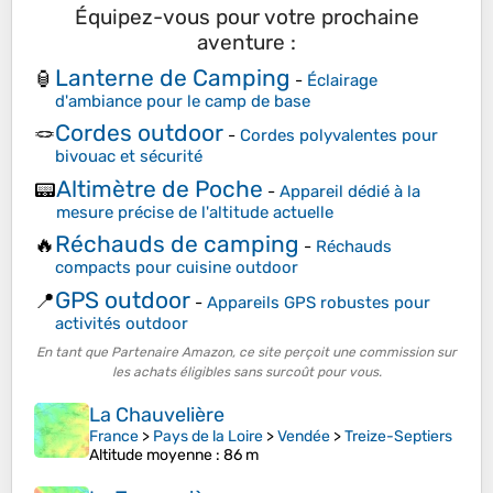
Équipez-vous pour votre prochaine
aventure :
Lanterne de Camping
🏮
-
Éclairage
d'ambiance pour le camp de base
Cordes outdoor
🪢
-
Cordes polyvalentes pour
bivouac et sécurité
Altimètre de Poche
📟
-
Appareil dédié à la
mesure précise de l'altitude actuelle
Réchauds de camping
🔥
-
Réchauds
compacts pour cuisine outdoor
GPS outdoor
📍
-
Appareils GPS robustes pour
activités outdoor
En tant que Partenaire Amazon, ce site perçoit une commission sur
les achats éligibles sans surcoût pour vous.
La Chauvelière
France
>
Pays de la Loire
>
Vendée
>
Treize-Septiers
Altitude moyenne
: 86 m