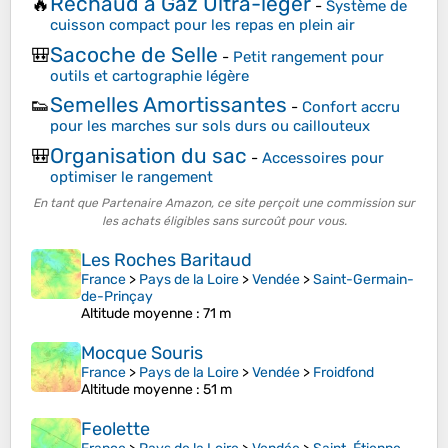
Réchaud à Gaz Ultra-léger
🔥
-
Système de
cuisson compact pour les repas en plein air
Sacoche de Selle
🎒
-
Petit rangement pour
outils et cartographie légère
Semelles Amortissantes
👟
-
Confort accru
pour les marches sur sols durs ou caillouteux
Organisation du sac
🎒
-
Accessoires pour
optimiser le rangement
En tant que Partenaire Amazon, ce site perçoit une commission sur
les achats éligibles sans surcoût pour vous.
Les Roches Baritaud
France
>
Pays de la Loire
>
Vendée
>
Saint-Germain-
de-Prinçay
Altitude moyenne
: 71 m
Mocque Souris
France
>
Pays de la Loire
>
Vendée
>
Froidfond
Altitude moyenne
: 51 m
Feolette