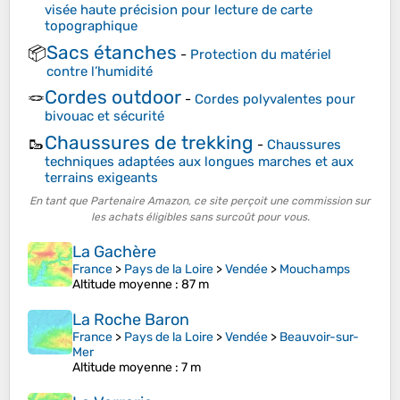
visée haute précision pour lecture de carte
topographique
Sacs étanches
📦
-
Protection du matériel
contre l’humidité
Cordes outdoor
🪢
-
Cordes polyvalentes pour
bivouac et sécurité
Chaussures de trekking
🥾
-
Chaussures
techniques adaptées aux longues marches et aux
terrains exigeants
En tant que Partenaire Amazon, ce site perçoit une commission sur
les achats éligibles sans surcoût pour vous.
La Gachère
France
>
Pays de la Loire
>
Vendée
>
Mouchamps
Altitude moyenne
: 87 m
La Roche Baron
France
>
Pays de la Loire
>
Vendée
>
Beauvoir-sur-
Mer
Altitude moyenne
: 7 m