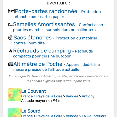
aventure :
Porte-cartes randonnée
🗺️
-
Protection
étanche pour cartes papier
Semelles Amortissantes
👟
-
Confort accru
pour les marches sur sols durs ou caillouteux
Sacs étanches
📦
-
Protection du matériel
contre l’humidité
Réchauds de camping
🔥
-
Réchauds
compacts pour cuisine outdoor
Altimètre de Poche
📟
-
Appareil dédié à la
mesure précise de l'altitude actuelle
En tant que Partenaire Amazon, ce site perçoit une commission sur
les achats éligibles sans surcoût pour vous.
Le Couvent
France
>
Pays de la Loire
>
Vendée
>
Antigny
Altitude moyenne
: 94 m
Le Sourdi
France
>
Pays de la Loire
>
Vendée
>
La Gaubretière