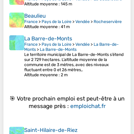
Altitude moyenne
: 145 m
Beaulieu
France
>
Pays de la Loire
>
Vendée
>
Rocheservière
Altitude moyenne
: 41 m
La Barre-de-Monts
France
>
Pays de la Loire
>
Vendée
>
La Barre-de-
Monts
>
La Barre-de-Monts
Le territoire municipal de La Barre-de-Monts s’étend
sur 2 729 hectares. L’altitude moyenne de la
commune est de 3 mètres, avec des niveaux
fluctuant entre 0 et 26 mètres,.
Altitude moyenne
: 2 m
🎯 Votre prochain emploi est peut-être à un
message près :
emploichat.fr
Saint-Hilaire-de-Riez