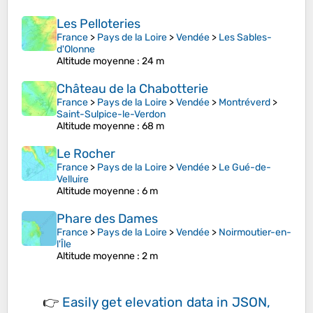
Les Pelloteries
France
>
Pays de la Loire
>
Vendée
>
Les Sables-
d'Olonne
Altitude moyenne
: 24 m
Château de la Chabotterie
France
>
Pays de la Loire
>
Vendée
>
Montréverd
>
Saint-Sulpice-le-Verdon
Altitude moyenne
: 68 m
Le Rocher
France
>
Pays de la Loire
>
Vendée
>
Le Gué-de-
Velluire
Altitude moyenne
: 6 m
Phare des Dames
France
>
Pays de la Loire
>
Vendée
>
Noirmoutier-en-
l'Île
Altitude moyenne
: 2 m
👉
Easily
get elevation data in JSON,