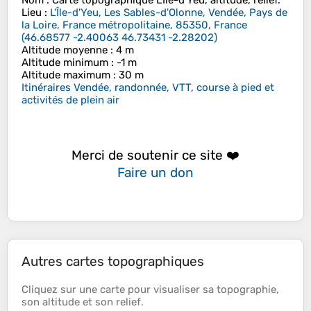
Nom
: Carte topographique
L'Île-d'Yeu
, altitude, relief.
Lieu
:
L'Île-d'Yeu, Les Sables-d'Olonne, Vendée, Pays de
la Loire, France métropolitaine, 85350, France
(
46.68577 -2.40063 46.73431 -2.28202
)
Altitude moyenne
: 4 m
Altitude minimum
: -1 m
Altitude maximum
: 30 m
Itinéraires Vendée, randonnée, VTT, course à pied et
activités de plein air
Merci de soutenir ce site ❤️
Faire un don
Autres cartes topographiques
Cliquez sur une
carte
pour visualiser sa
topographie
,
son
altitude
et son
relief
.