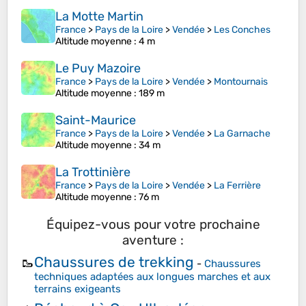
La Motte Martin
France
>
Pays de la Loire
>
Vendée
>
Les Conches
Altitude moyenne
: 4 m
Le Puy Mazoire
France
>
Pays de la Loire
>
Vendée
>
Montournais
Altitude moyenne
: 189 m
Saint-Maurice
France
>
Pays de la Loire
>
Vendée
>
La Garnache
Altitude moyenne
: 34 m
La Trottinière
France
>
Pays de la Loire
>
Vendée
>
La Ferrière
Altitude moyenne
: 76 m
Équipez-vous pour votre prochaine
aventure :
Chaussures de trekking
🥾
-
Chaussures
techniques adaptées aux longues marches et aux
terrains exigeants