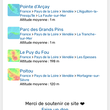
Pointe d'Arçay
France
>
Pays de la Loire
>
Vendée
>
L'Aiguillon-la-
Presqu'île
>
La Faute-sur-Mer
Altitude moyenne
: 1 m
Parc des Grands Pins
France
>
Pays de la Loire
>
Vendée
>
La Tranche-
sur-Mer
Altitude moyenne
: 1 m
Le Puy du Fou
France
>
Pays de la Loire
>
Vendée
>
Les Epesses
Altitude moyenne
: 198 m
Poitou
France
>
Pays de la Loire
>
Vendée
>
Mortagne-sur-
Sèvre
Altitude moyenne
: 120 m
Merci de soutenir ce site ❤️
Faire un don