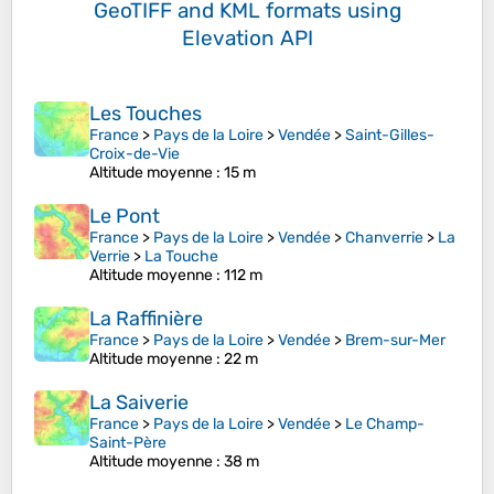
GeoTIFF and KML formats
using
Elevation API
Les Touches
France
>
Pays de la Loire
>
Vendée
>
Saint-Gilles-
Croix-de-Vie
Altitude moyenne
: 15 m
Le Pont
France
>
Pays de la Loire
>
Vendée
>
Chanverrie
>
La
Verrie
>
La Touche
Altitude moyenne
: 112 m
La Raffinière
France
>
Pays de la Loire
>
Vendée
>
Brem-sur-Mer
Altitude moyenne
: 22 m
La Saiverie
France
>
Pays de la Loire
>
Vendée
>
Le Champ-
Saint-Père
Altitude moyenne
: 38 m