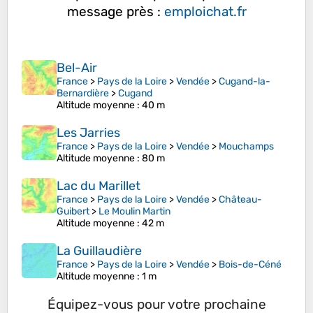
message près :
emploichat.fr
Bel-Air
France
>
Pays de la Loire
>
Vendée
>
Cugand-la-
Bernardière
>
Cugand
Altitude moyenne
: 40 m
Les Jarries
France
>
Pays de la Loire
>
Vendée
>
Mouchamps
Altitude moyenne
: 80 m
Lac du Marillet
France
>
Pays de la Loire
>
Vendée
>
Château-
Guibert
>
Le Moulin Martin
Altitude moyenne
: 42 m
La Guillaudière
France
>
Pays de la Loire
>
Vendée
>
Bois-de-Céné
Altitude moyenne
: 1 m
Équipez-vous pour votre prochaine