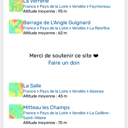
La Verrerie
France
>
Pays de la Loire
>
Vendée
>
Faymoreau
Altitude moyenne
: 95 m
Barrage de L'Angle Guignard
France
>
Pays de la Loire
>
Vendée
>
La Réorthe
Altitude moyenne
: 62 m
Merci de soutenir ce site ❤️
Faire un don
La Salle
France
>
Pays de la Loire
>
Vendée
>
Aizenay
Altitude moyenne
: 45 m
Mitteau les Champs
France
>
Pays de la Loire
>
Vendée
>
La Caillère-
Saint-Hilaire
Altitude moyenne
: 70 m