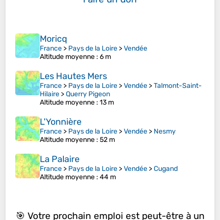
Moricq
France
>
Pays de la Loire
>
Vendée
Altitude moyenne
: 6 m
Les Hautes Mers
France
>
Pays de la Loire
>
Vendée
>
Talmont-Saint-
Hilaire
>
Querry Pigeon
Altitude moyenne
: 13 m
L'Yonnière
France
>
Pays de la Loire
>
Vendée
>
Nesmy
Altitude moyenne
: 52 m
La Palaire
France
>
Pays de la Loire
>
Vendée
>
Cugand
Altitude moyenne
: 44 m
🎯 Votre prochain emploi est peut-être à un