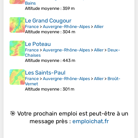
Bains
Altitude moyenne
: 359 m
Le Grand Cougour
France
>
Auvergne-Rhône-Alpes
>
Allier
Altitude moyenne
: 304 m
Le Poteau
France
>
Auvergne-Rhône-Alpes
>
Allier
>
Deux-
Chaises
Altitude moyenne
: 443 m
Les Saints-Paul
France
>
Auvergne-Rhône-Alpes
>
Allier
>
Broût-
Vernet
Altitude moyenne
: 301 m
🎯 Votre prochain emploi est peut-être à un
message près :
emploichat.fr