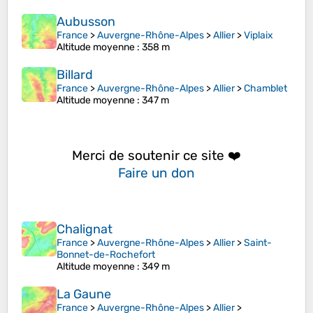
Aubusson
France
>
Auvergne-Rhône-Alpes
>
Allier
>
Viplaix
Altitude moyenne
: 358 m
Billard
France
>
Auvergne-Rhône-Alpes
>
Allier
>
Chamblet
Altitude moyenne
: 347 m
Merci de soutenir ce site ❤️
Faire un don
Chalignat
France
>
Auvergne-Rhône-Alpes
>
Allier
>
Saint-
Bonnet-de-Rochefort
Altitude moyenne
: 349 m
La Gaune
France
>
Auvergne-Rhône-Alpes
>
Allier
>