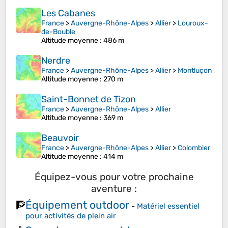
Les Cabanes
France
>
Auvergne-Rhône-Alpes
>
Allier
>
Louroux-
de-Bouble
Altitude moyenne
: 486 m
Nerdre
France
>
Auvergne-Rhône-Alpes
>
Allier
>
Montluçon
Altitude moyenne
: 270 m
Saint-Bonnet de Tizon
France
>
Auvergne-Rhône-Alpes
>
Allier
Altitude moyenne
: 369 m
Beauvoir
France
>
Auvergne-Rhône-Alpes
>
Allier
>
Colombier
Altitude moyenne
: 414 m
Équipez-vous pour votre prochaine
aventure :
Équipement outdoor
🧗
-
Matériel essentiel
pour activités de plein air