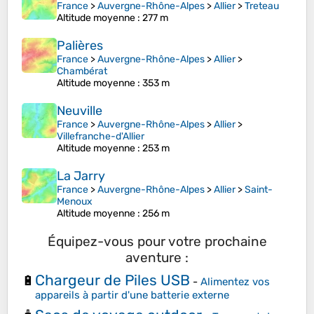
France
>
Auvergne-Rhône-Alpes
>
Allier
>
Treteau
Altitude moyenne
: 277 m
Palières
France
>
Auvergne-Rhône-Alpes
>
Allier
>
Chambérat
Altitude moyenne
: 353 m
Neuville
France
>
Auvergne-Rhône-Alpes
>
Allier
>
Villefranche-d'Allier
Altitude moyenne
: 253 m
La Jarry
France
>
Auvergne-Rhône-Alpes
>
Allier
>
Saint-
Menoux
Altitude moyenne
: 256 m
Équipez-vous pour votre prochaine
aventure :
Chargeur de Piles USB
🔋
-
Alimentez vos
appareils à partir d'une batterie externe