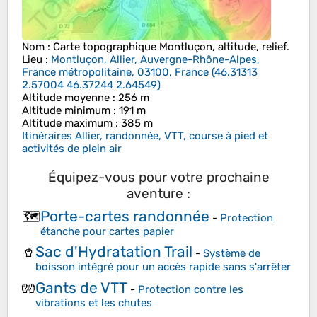
Nom
: Carte topographique
Montluçon
, altitude, relief.
Lieu
:
Montluçon, Allier, Auvergne-Rhône-Alpes,
France métropolitaine, 03100, France
(
46.31313
2.57004 46.37244 2.64549
)
Altitude moyenne
: 256 m
Altitude minimum
: 191 m
Altitude maximum
: 385 m
Itinéraires Allier, randonnée, VTT, course à pied et
activités de plein air
Équipez-vous pour votre prochaine
aventure :
Porte-cartes randonnée
🗺️
-
Protection
étanche pour cartes papier
Sac d'Hydratation Trail
🥤
-
Système de
boisson intégré pour un accès rapide sans s'arrêter
Gants de VTT
🧤
-
Protection contre les
vibrations et les chutes