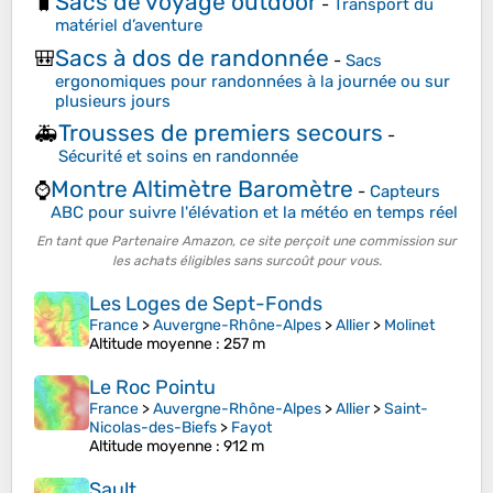
Sacs de voyage outdoor
🧳
-
Transport du
matériel d’aventure
Sacs à dos de randonnée
🎒
-
Sacs
ergonomiques pour randonnées à la journée ou sur
plusieurs jours
Trousses de premiers secours
🚑
-
Sécurité et soins en randonnée
Montre Altimètre Baromètre
⌚
-
Capteurs
ABC pour suivre l'élévation et la météo en temps réel
En tant que Partenaire Amazon, ce site perçoit une commission sur
les achats éligibles sans surcoût pour vous.
Les Loges de Sept-Fonds
France
>
Auvergne-Rhône-Alpes
>
Allier
>
Molinet
Altitude moyenne
: 257 m
Le Roc Pointu
France
>
Auvergne-Rhône-Alpes
>
Allier
>
Saint-
Nicolas-des-Biefs
>
Fayot
Altitude moyenne
: 912 m
Sault