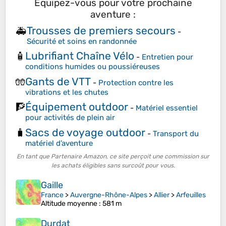
Équipez-vous pour votre prochaine
aventure :
Trousses de premiers secours
🚑
-
Sécurité et soins en randonnée
Lubrifiant Chaîne Vélo
🧴
-
Entretien pour
conditions humides ou poussiéreuses
Gants de VTT
🧤
-
Protection contre les
vibrations et les chutes
Équipement outdoor
🧗
-
Matériel essentiel
pour activités de plein air
Sacs de voyage outdoor
🧳
-
Transport du
matériel d’aventure
En tant que Partenaire Amazon, ce site perçoit une commission sur
les achats éligibles sans surcoût pour vous.
Gaille
France
>
Auvergne-Rhône-Alpes
>
Allier
>
Arfeuilles
Altitude moyenne
: 581 m
Durdat