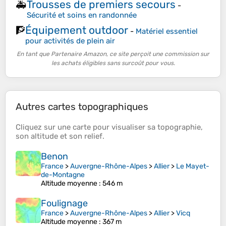
Trousses de premiers secours
🚑
-
Sécurité et soins en randonnée
Équipement outdoor
🧗
-
Matériel essentiel
pour activités de plein air
En tant que Partenaire Amazon, ce site perçoit une commission sur
les achats éligibles sans surcoût pour vous.
Autres cartes topographiques
Cliquez sur une
carte
pour visualiser sa
topographie
,
son
altitude
et son
relief
.
Benon
France
>
Auvergne-Rhône-Alpes
>
Allier
>
Le Mayet-
de-Montagne
Altitude moyenne
: 546 m
Foulignage
France
>
Auvergne-Rhône-Alpes
>
Allier
>
Vicq
Altitude moyenne
: 367 m