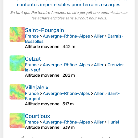
montantes imperméables pour terrains escarpés
En tant que Partenaire Amazon, ce site perçoit une commission sur
les achats éligibles sans surcoût pour vous.
Saint-Pourçain
France
>
Auvergne-Rhône-Alpes
>
Allier
>
Barrais-
Bussolles
Altitude moyenne
: 442 m
Celzat
France
>
Auvergne-Rhône-Alpes
>
Allier
>
Creuzier-
le-Neuf
Altitude moyenne
: 282 m
Villejaleix
France
>
Auvergne-Rhône-Alpes
>
Allier
>
Saint-
Fargeol
Altitude moyenne
: 517 m
Courtioux
France
>
Auvergne-Rhône-Alpes
>
Allier
>
Huriel
Altitude moyenne
: 339 m