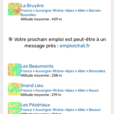
La Bruyère
France
>
Auvergne-Rhône-Alpes
>
Allier
>
Barrais-
Bussolles
Altitude moyenne
: 429 m
🎯 Votre prochain emploi est peut-être à un
message près :
emploichat.fr
Les Beaumonts
France
>
Auvergne-Rhône-Alpes
>
Allier
>
Bressolles
Altitude moyenne
: 238 m
Grand Lieu
France
>
Auvergne-Rhône-Alpes
>
Allier
>
Neure
Altitude moyenne
: 219 m
Les Pézériaux
France
>
Auvergne-Rhône-Alpes
>
Allier
>
Besson