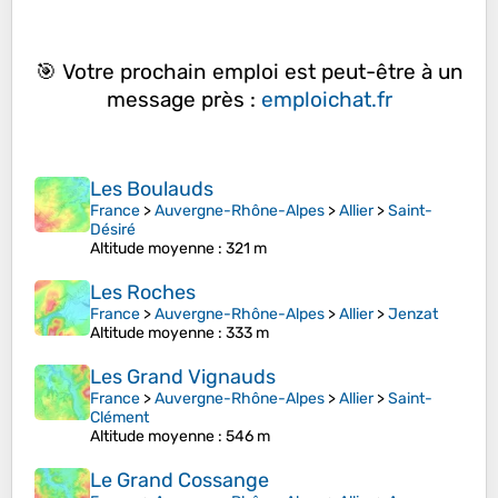
🎯 Votre prochain emploi est peut-être à un
message près :
emploichat.fr
Les Boulauds
France
>
Auvergne-Rhône-Alpes
>
Allier
>
Saint-
Désiré
Altitude moyenne
: 321 m
Les Roches
France
>
Auvergne-Rhône-Alpes
>
Allier
>
Jenzat
Altitude moyenne
: 333 m
Les Grand Vignauds
France
>
Auvergne-Rhône-Alpes
>
Allier
>
Saint-
Clément
Altitude moyenne
: 546 m
Le Grand Cossange