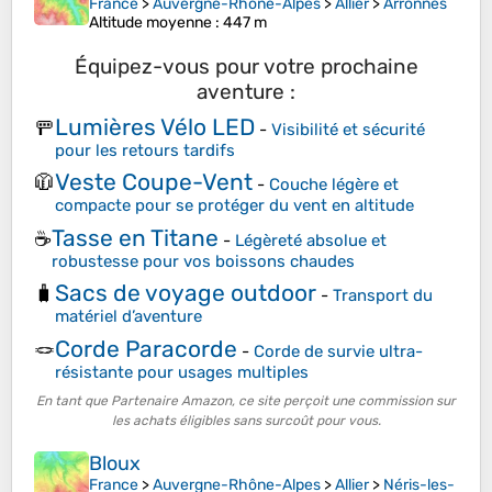
France
>
Auvergne-Rhône-Alpes
>
Allier
>
Arronnes
Altitude moyenne
: 447 m
Équipez-vous pour votre prochaine
aventure :
Lumières Vélo LED
🚥
-
Visibilité et sécurité
pour les retours tardifs
Veste Coupe-Vent
🧥
-
Couche légère et
compacte pour se protéger du vent en altitude
Tasse en Titane
☕
-
Légèreté absolue et
robustesse pour vos boissons chaudes
Sacs de voyage outdoor
🧳
-
Transport du
matériel d’aventure
Corde Paracorde
🪢
-
Corde de survie ultra-
résistante pour usages multiples
En tant que Partenaire Amazon, ce site perçoit une commission sur
les achats éligibles sans surcoût pour vous.
Bloux
France
>
Auvergne-Rhône-Alpes
>
Allier
>
Néris-les-