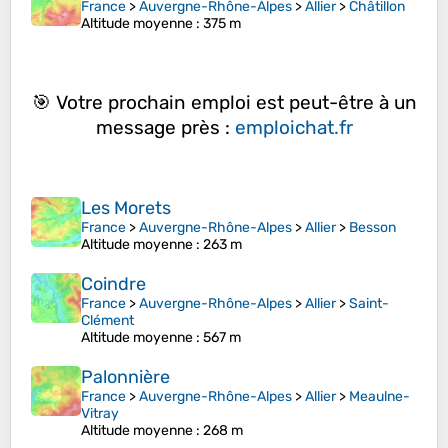
France
>
Auvergne-Rhône-Alpes
>
Allier
>
Châtillon
Altitude moyenne
: 375 m
🎯 Votre prochain emploi est peut-être à un
message près :
emploichat.fr
Les Morets
France
>
Auvergne-Rhône-Alpes
>
Allier
>
Besson
Altitude moyenne
: 263 m
Coindre
France
>
Auvergne-Rhône-Alpes
>
Allier
>
Saint-
Clément
Altitude moyenne
: 567 m
Palonnière
France
>
Auvergne-Rhône-Alpes
>
Allier
>
Meaulne-
Vitray
Altitude moyenne
: 268 m