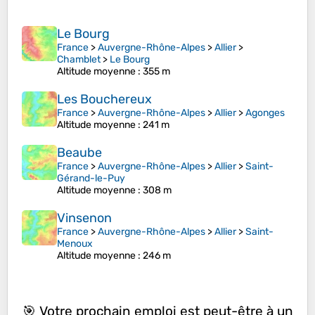
Le Bourg
France
>
Auvergne-Rhône-Alpes
>
Allier
>
Chamblet
>
Le Bourg
Altitude moyenne
: 355 m
Les Bouchereux
France
>
Auvergne-Rhône-Alpes
>
Allier
>
Agonges
Altitude moyenne
: 241 m
Beaube
France
>
Auvergne-Rhône-Alpes
>
Allier
>
Saint-
Gérand-le-Puy
Altitude moyenne
: 308 m
Vinsenon
France
>
Auvergne-Rhône-Alpes
>
Allier
>
Saint-
Menoux
Altitude moyenne
: 246 m
🎯 Votre prochain emploi est peut-être à un