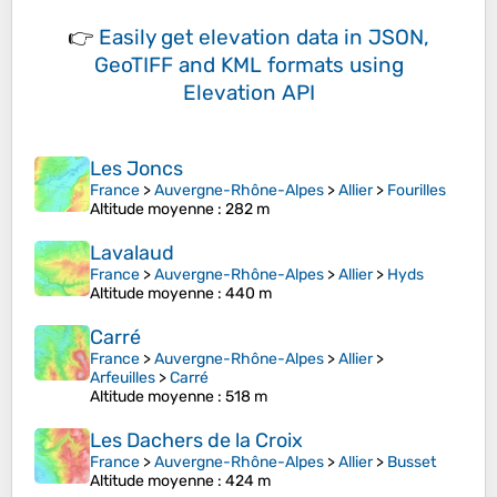
👉
Easily
get elevation data in JSON,
GeoTIFF and KML formats
using
Elevation API
Les Joncs
France
>
Auvergne-Rhône-Alpes
>
Allier
>
Fourilles
Altitude moyenne
: 282 m
Lavalaud
France
>
Auvergne-Rhône-Alpes
>
Allier
>
Hyds
Altitude moyenne
: 440 m
Carré
France
>
Auvergne-Rhône-Alpes
>
Allier
>
Arfeuilles
>
Carré
Altitude moyenne
: 518 m
Les Dachers de la Croix
France
>
Auvergne-Rhône-Alpes
>
Allier
>
Busset
Altitude moyenne
: 424 m