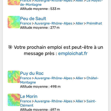
France
>
Auvergne-Rhône-Alpes
>
Allier
>
Le Mayet-
de-Montagne
Altitude moyenne
: 533 m
Peu de Sault
France
>
Auvergne-Rhône-Alpes
>
Allier
>
Prémilhat
Altitude moyenne
: 277 m
🎯 Votre prochain emploi est peut-être à un
message près :
emploichat.fr
Puy du Roc
France
>
Auvergne-Rhône-Alpes
>
Allier
>
Châtel-
Montagne
Altitude moyenne
: 498 m
Le Morin
France
>
Auvergne-Rhône-Alpes
>
Allier
>
Saint-
Clément
Altitude moyenne
: 697 m