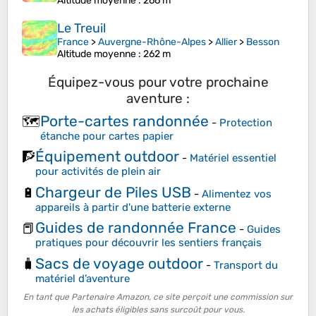
Altitude moyenne
: 266 m
Le Treuil
France
>
Auvergne-Rhône-Alpes
>
Allier
>
Besson
Altitude moyenne
: 262 m
Équipez-vous pour votre prochaine
aventure :
Porte-cartes randonnée
🗺️
-
Protection
étanche pour cartes papier
Équipement outdoor
🧗
-
Matériel essentiel
pour activités de plein air
Chargeur de Piles USB
🔋
-
Alimentez vos
appareils à partir d'une batterie externe
Guides de randonnée France
📕
-
Guides
pratiques pour découvrir les sentiers français
Sacs de voyage outdoor
🧳
-
Transport du
matériel d’aventure
En tant que Partenaire Amazon, ce site perçoit une commission sur
les achats éligibles sans surcoût pour vous.