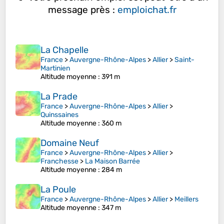
message près :
emploichat.fr
La Chapelle
France
>
Auvergne-Rhône-Alpes
>
Allier
>
Saint-
Martinien
Altitude moyenne
: 391 m
La Prade
France
>
Auvergne-Rhône-Alpes
>
Allier
>
Quinssaines
Altitude moyenne
: 360 m
Domaine Neuf
France
>
Auvergne-Rhône-Alpes
>
Allier
>
Franchesse
>
La Maison Barrée
Altitude moyenne
: 284 m
La Poule
France
>
Auvergne-Rhône-Alpes
>
Allier
>
Meillers
Altitude moyenne
: 347 m