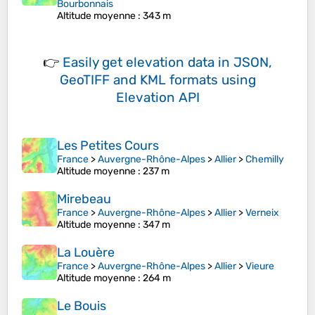
Bourbonnais
Altitude moyenne
: 343 m
👉
Easily
get elevation data in JSON,
GeoTIFF and KML formats
using
Elevation API
Les Petites Cours
France
>
Auvergne-Rhône-Alpes
>
Allier
>
Chemilly
Altitude moyenne
: 237 m
Mirebeau
France
>
Auvergne-Rhône-Alpes
>
Allier
>
Verneix
Altitude moyenne
: 347 m
La Louère
France
>
Auvergne-Rhône-Alpes
>
Allier
>
Vieure
Altitude moyenne
: 264 m
Le Bouis