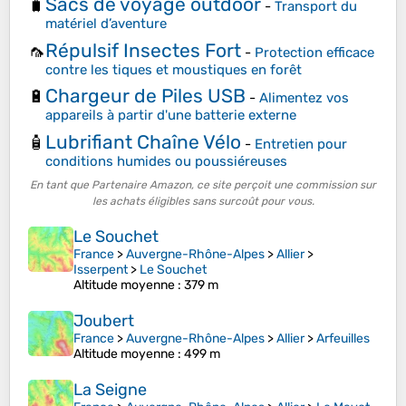
Sacs de voyage outdoor
🧳
-
Transport du
matériel d’aventure
Répulsif Insectes Fort
🦟
-
Protection efficace
contre les tiques et moustiques en forêt
Chargeur de Piles USB
🔋
-
Alimentez vos
appareils à partir d'une batterie externe
Lubrifiant Chaîne Vélo
🧴
-
Entretien pour
conditions humides ou poussiéreuses
En tant que Partenaire Amazon, ce site perçoit une commission sur
les achats éligibles sans surcoût pour vous.
Le Souchet
France
>
Auvergne-Rhône-Alpes
>
Allier
>
Isserpent
>
Le Souchet
Altitude moyenne
: 379 m
Joubert
France
>
Auvergne-Rhône-Alpes
>
Allier
>
Arfeuilles
Altitude moyenne
: 499 m
La Seigne