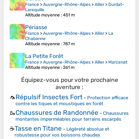
France
>
Auvergne-Rhône-Alpes
>
Allier
>
Durdat-
Larequille
Altitude moyenne
: 451 m
Périasse
France
>
Auvergne-Rhône-Alpes
>
Allier
>
La
Chabanne
Altitude moyenne
: 787 m
La Petite Forêt
France
>
Auvergne-Rhône-Alpes
>
Allier
>
Marcenat
Altitude moyenne
: 261 m
Équipez-vous pour votre prochaine
aventure :
Répulsif Insectes Fort
🦟
-
Protection efficace
contre les tiques et moustiques en forêt
Chaussures de Randonnée
🥾
-
Chaussures
montantes imperméables pour terrains escarpés
Tasse en Titane
☕
-
Légèreté absolue et
robustesse pour vos boissons chaudes