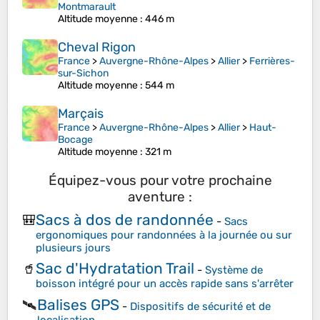
Montmarault
Altitude moyenne
: 446 m
Cheval Rigon
France
>
Auvergne-Rhône-Alpes
>
Allier
>
Ferrières-
sur-Sichon
Altitude moyenne
: 544 m
Marçais
France
>
Auvergne-Rhône-Alpes
>
Allier
>
Haut-
Bocage
Altitude moyenne
: 321 m
Équipez-vous pour votre prochaine
aventure :
Sacs à dos de randonnée
🎒
-
Sacs
ergonomiques pour randonnées à la journée ou sur
plusieurs jours
Sac d'Hydratation Trail
🥤
-
Système de
boisson intégré pour un accès rapide sans s'arrêter
Balises GPS
🛰️
-
Dispositifs de sécurité et de
localisation