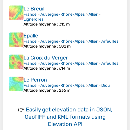
Le Breuil
France
>
Auvergne-Rhône-Alpes
>
Allier
>
Lignerolles
Altitude moyenne
: 315 m
Épalle
France
>
Auvergne-Rhône-Alpes
>
Allier
>
Arfeuilles
Altitude moyenne
: 582 m
La Croix du Verger
France
>
Auvergne-Rhône-Alpes
>
Allier
>
Arfeuilles
Altitude moyenne
: 614 m
Le Perron
France
>
Auvergne-Rhône-Alpes
>
Allier
>
Diou
Altitude moyenne
: 236 m
👉
Easily
get elevation data in JSON,
GeoTIFF and KML formats
using
Elevation API