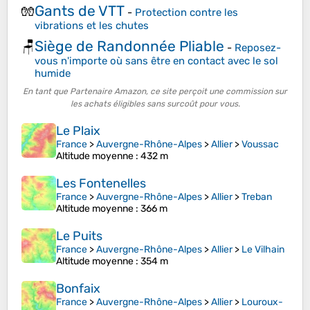
Gants de VTT
🧤
-
Protection contre les
vibrations et les chutes
Siège de Randonnée Pliable
🪑
-
Reposez-
vous n'importe où sans être en contact avec le sol
humide
En tant que Partenaire Amazon, ce site perçoit une commission sur
les achats éligibles sans surcoût pour vous.
Le Plaix
France
>
Auvergne-Rhône-Alpes
>
Allier
>
Voussac
Altitude moyenne
: 432 m
Les Fontenelles
France
>
Auvergne-Rhône-Alpes
>
Allier
>
Treban
Altitude moyenne
: 366 m
Le Puits
France
>
Auvergne-Rhône-Alpes
>
Allier
>
Le Vilhain
Altitude moyenne
: 354 m
Bonfaix
France
>
Auvergne-Rhône-Alpes
>
Allier
>
Louroux-