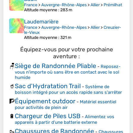
France
>
Auvergne-Rhône-Alpes
>
Allier
>
Prémilhat
Altitude moyenne
: 283 m
Laudemarière
France
>
Auvergne-Rhône-Alpes
>
Allier
>
Creuzier-
le-Vieux
Altitude moyenne
: 321 m
Équipez-vous pour votre prochaine
aventure :
Siège de Randonnée Pliable
🪑
-
Reposez-
vous n'importe où sans être en contact avec le sol
humide
Sac d'Hydratation Trail
🥤
-
Système de
boisson intégré pour un accès rapide sans s'arrêter
Équipement outdoor
🧗
-
Matériel essentiel
pour activités de plein air
Chargeur de Piles USB
🔋
-
Alimentez vos
appareils à partir d'une batterie externe
Chaussures de Randonnée
🥾
-
Chaussures