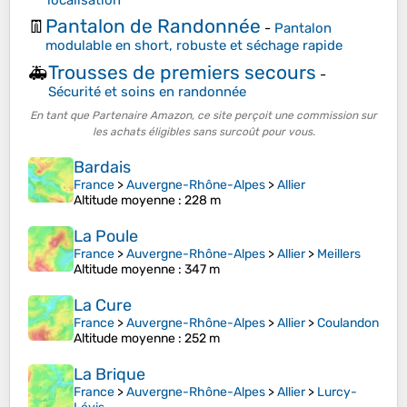
Pantalon de Randonnée
👖
-
Pantalon
modulable en short, robuste et séchage rapide
Trousses de premiers secours
🚑
-
Sécurité et soins en randonnée
En tant que Partenaire Amazon, ce site perçoit une commission sur
les achats éligibles sans surcoût pour vous.
Bardais
France
>
Auvergne-Rhône-Alpes
>
Allier
Altitude moyenne
: 228 m
La Poule
France
>
Auvergne-Rhône-Alpes
>
Allier
>
Meillers
Altitude moyenne
: 347 m
La Cure
France
>
Auvergne-Rhône-Alpes
>
Allier
>
Coulandon
Altitude moyenne
: 252 m
La Brique
France
>
Auvergne-Rhône-Alpes
>
Allier
>
Lurcy-