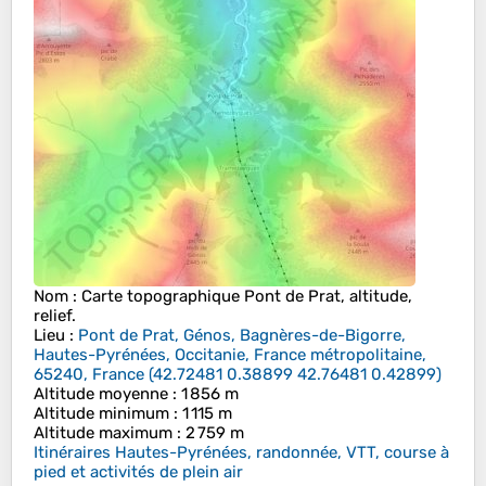
Nom
: Carte topographique
Pont de Prat
, altitude,
relief.
Lieu
:
Pont de Prat, Génos, Bagnères-de-Bigorre,
Hautes-Pyrénées, Occitanie, France métropolitaine,
65240, France
(
42.72481 0.38899 42.76481 0.42899
)
Altitude moyenne
: 1 856 m
Altitude minimum
: 1 115 m
Altitude maximum
: 2 759 m
Itinéraires Hautes-Pyrénées, randonnée, VTT, course à
pied et activités de plein air