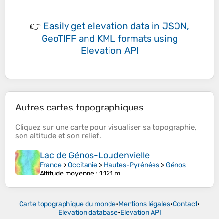
👉
Easily
get elevation data in JSON,
GeoTIFF and KML formats
using
Elevation API
Autres cartes topographiques
Cliquez sur une
carte
pour visualiser sa
topographie
,
son
altitude
et son
relief
.
Lac de Génos-Loudenvielle
France
>
Occitanie
>
Hautes-Pyrénées
>
Génos
Altitude moyenne
: 1 121 m
Carte topographique du monde
•
Mentions légales
•
Contact
•
Elevation database
•
Elevation API