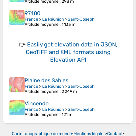
Altitude moyenne
: 298 m
97480
France
>
La Réunion
>
Saint-Joseph
Altitude moyenne
: 1 133 m
👉
Easily
get elevation data in JSON,
GeoTIFF and KML formats
using
Elevation API
Plaine des Sables
France
>
La Réunion
>
Saint-Joseph
Altitude moyenne
: 2 249 m
Vincendo
France
>
La Réunion
>
Saint-Joseph
Altitude moyenne
: 121 m
Carte topographique du monde
•
Mentions légales
•
Contact
•