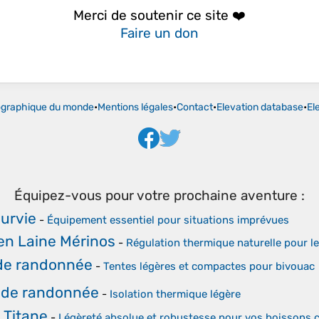
Merci de soutenir ce site ❤️
Faire un don
ographique du monde
•
Mentions légales
•
Contact
•
Elevation database
•
El
Équipez-vous pour votre prochaine aventure :
survie
-
Équipement essentiel pour situations imprévues
en Laine Mérinos
-
Régulation thermique naturelle pour le
de randonnée
-
Tentes légères et compactes pour bivouac
s de randonnée
-
Isolation thermique légère
 Titane
-
Légèreté absolue et robustesse pour vos boissons 