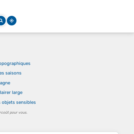
 topographiques
es saisons
tagne
lairer large
s objets sensibles
rcoût pour vous.