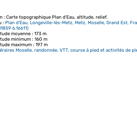
m
: Carte topographique
Plan d'Eau
, altitude, relief.
u
:
Plan d'Eau, Longeville-lès-Metz, Metz, Moselle, Grand Est, F
11859 6.16611
)
itude moyenne
: 173 m
itude minimum
: 160 m
itude maximum
: 197 m
néraires Moselle, randonnée, VTT, course à pied et activités de ple