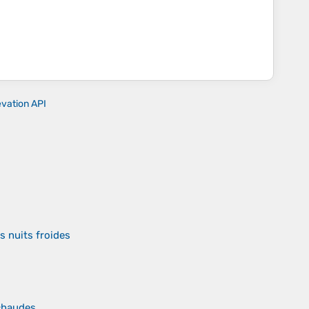
evation API
s nuits froides
chaudes