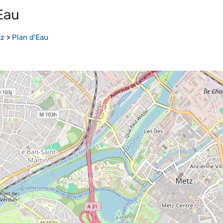
Eau
tz
>
Plan d'Eau