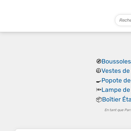
Boussoles
🧭
Vestes de
🧥
Popote d
🍳
Lampe de
🔦
Boîtier É
📦
En tant que Par