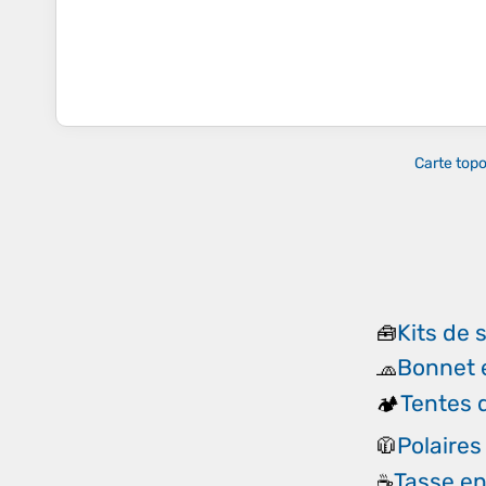
Carte top
Kits de 
🧰
Bonnet 
🧢
Tentes 
🏕️
Polaire
🧥
Tasse en
☕