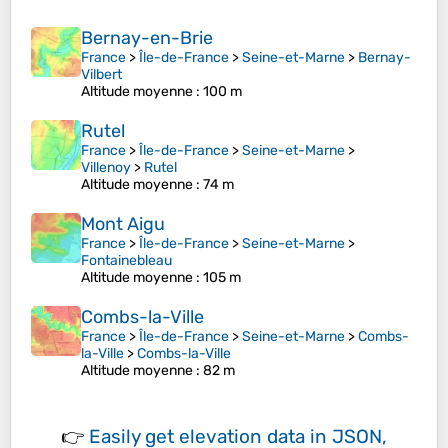
Bernay-en-Brie
France
>
Île-de-France
>
Seine-et-Marne
>
Bernay-
Vilbert
Altitude moyenne
: 100 m
Rutel
France
>
Île-de-France
>
Seine-et-Marne
>
Villenoy
>
Rutel
Altitude moyenne
: 74 m
Mont Aigu
France
>
Île-de-France
>
Seine-et-Marne
>
Fontainebleau
Altitude moyenne
: 105 m
Combs-la-Ville
France
>
Île-de-France
>
Seine-et-Marne
>
Combs-
la-Ville
>
Combs-la-Ville
Altitude moyenne
: 82 m
👉
Easily
get elevation data in JSON,