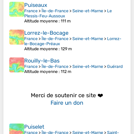
Puiseaux
France
>
Île-de-France
>
Seine-et-Marne
>
Le
Plessis-Feu-Aussoux
Altitude moyenne
: 111 m
Lorrez-le-Bocage
France
>
Île-de-France
>
Seine-et-Marne
>
Lorrez-
le-Bocage-Préaux
Altitude moyenne
: 129 m
Rouilly-le-Bas
France
>
Île-de-France
>
Seine-et-Marne
>
Guérard
Altitude moyenne
: 112 m
Merci de soutenir ce site ❤️
Faire un don
Puiselet
France
>
Île-de-France
>
Seine-et-Marne
>
Saint-