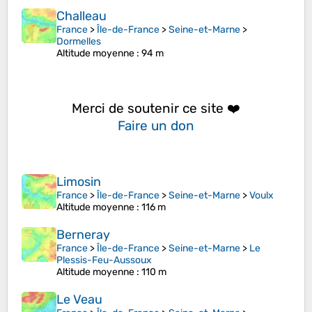
Challeau
France
>
Île-de-France
>
Seine-et-Marne
>
Dormelles
Altitude moyenne
: 94 m
Merci de soutenir ce site ❤️
Faire un don
Limosin
France
>
Île-de-France
>
Seine-et-Marne
>
Voulx
Altitude moyenne
: 116 m
Berneray
France
>
Île-de-France
>
Seine-et-Marne
>
Le
Plessis-Feu-Aussoux
Altitude moyenne
: 110 m
Le Veau