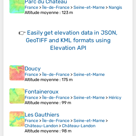
Parc du Château
France
>
Île-de-France
>
Seine-et-Marne
>
Nangis
Altitude moyenne
: 123 m
👉
Easily
get elevation data in JSON,
GeoTIFF and KML formats
using
Elevation API
Doucy
France
>
Île-de-France
>
Seine-et-Marne
Altitude moyenne
: 175 m
Fontaineroux
France
>
Île-de-France
>
Seine-et-Marne
>
Héricy
Altitude moyenne
: 99 m
Les Gauthiers
France
>
Île-de-France
>
Seine-et-Marne
>
Château-Landon
>
Château-Landon
Altitude moyenne
: 98 m