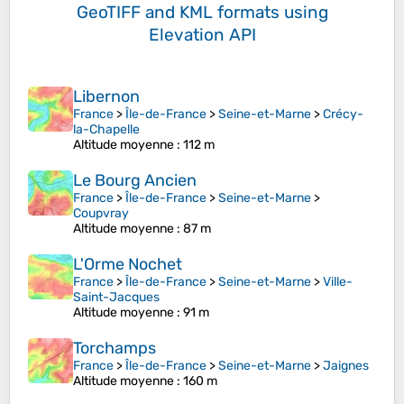
GeoTIFF and KML formats
using
Elevation API
Libernon
France
>
Île-de-France
>
Seine-et-Marne
>
Crécy-
la-Chapelle
Altitude moyenne
: 112 m
Le Bourg Ancien
France
>
Île-de-France
>
Seine-et-Marne
>
Coupvray
Altitude moyenne
: 87 m
L'Orme Nochet
France
>
Île-de-France
>
Seine-et-Marne
>
Ville-
Saint-Jacques
Altitude moyenne
: 91 m
Torchamps
France
>
Île-de-France
>
Seine-et-Marne
>
Jaignes
Altitude moyenne
: 160 m