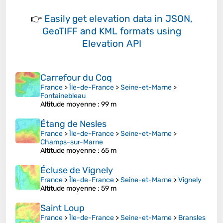
👉
Easily
get elevation data in JSON,
GeoTIFF and KML formats
using
Elevation API
Carrefour du Coq
France
>
Île-de-France
>
Seine-et-Marne
>
Fontainebleau
Altitude moyenne
: 99 m
Étang de Nesles
France
>
Île-de-France
>
Seine-et-Marne
>
Champs-sur-Marne
Altitude moyenne
: 65 m
Écluse de Vignely
France
>
Île-de-France
>
Seine-et-Marne
>
Vignely
Altitude moyenne
: 59 m
Saint Loup
France
>
Île-de-France
>
Seine-et-Marne
>
Bransles