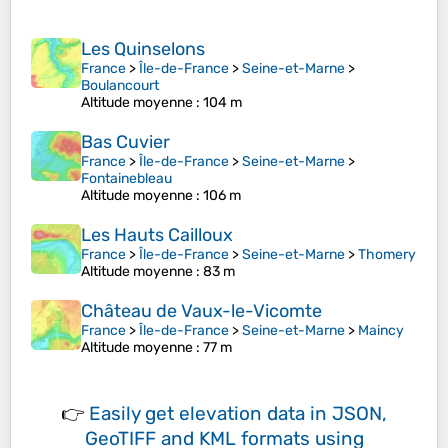
Les Quinselons
France
>
Île-de-France
>
Seine-et-Marne
>
Boulancourt
Altitude moyenne
: 104 m
Bas Cuvier
France
>
Île-de-France
>
Seine-et-Marne
>
Fontainebleau
Altitude moyenne
: 106 m
Les Hauts Cailloux
France
>
Île-de-France
>
Seine-et-Marne
>
Thomery
Altitude moyenne
: 83 m
Château de Vaux-le-Vicomte
France
>
Île-de-France
>
Seine-et-Marne
>
Maincy
Altitude moyenne
: 77 m
👉
Easily
get elevation data in JSON,
GeoTIFF and KML formats
using