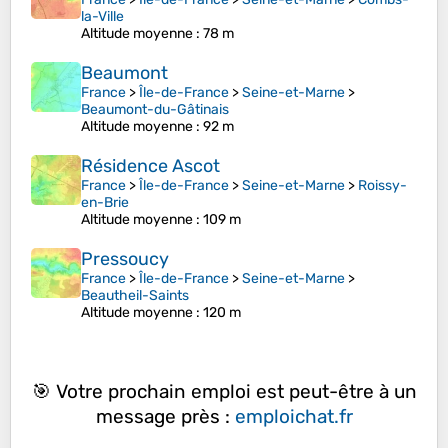
la-Ville
Altitude moyenne
: 78 m
Beaumont
France
>
Île-de-France
>
Seine-et-Marne
>
Beaumont-du-Gâtinais
Altitude moyenne
: 92 m
Résidence Ascot
France
>
Île-de-France
>
Seine-et-Marne
>
Roissy-
en-Brie
Altitude moyenne
: 109 m
Pressoucy
France
>
Île-de-France
>
Seine-et-Marne
>
Beautheil-Saints
Altitude moyenne
: 120 m
🎯 Votre prochain emploi est peut-être à un
message près :
emploichat.fr