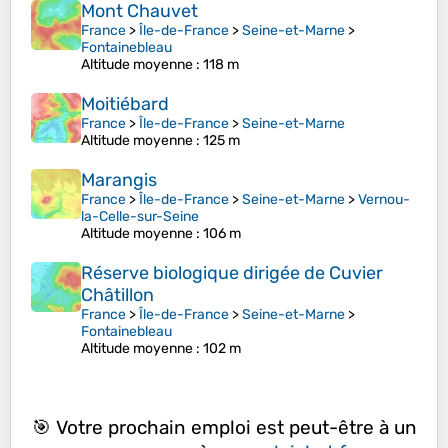
Mont Chauvet
France
>
Île-de-France
>
Seine-et-Marne
>
Fontainebleau
Altitude moyenne
: 118 m
Moitiébard
France
>
Île-de-France
>
Seine-et-Marne
Altitude moyenne
: 125 m
Marangis
France
>
Île-de-France
>
Seine-et-Marne
>
Vernou-
la-Celle-sur-Seine
Altitude moyenne
: 106 m
Réserve biologique dirigée de Cuvier
Châtillon
France
>
Île-de-France
>
Seine-et-Marne
>
Fontainebleau
Altitude moyenne
: 102 m
🎯 Votre prochain emploi est peut-être à un