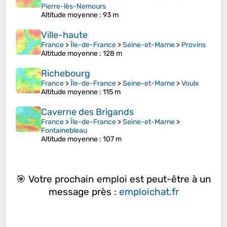
Pierre-lès-Nemours
Altitude moyenne
: 93 m
Ville-haute
France
>
Île-de-France
>
Seine-et-Marne
>
Provins
Altitude moyenne
: 128 m
Richebourg
France
>
Île-de-France
>
Seine-et-Marne
>
Voulx
Altitude moyenne
: 115 m
Caverne des Brigands
France
>
Île-de-France
>
Seine-et-Marne
>
Fontainebleau
Altitude moyenne
: 107 m
🎯 Votre prochain emploi est peut-être à un
message près :
emploichat.fr