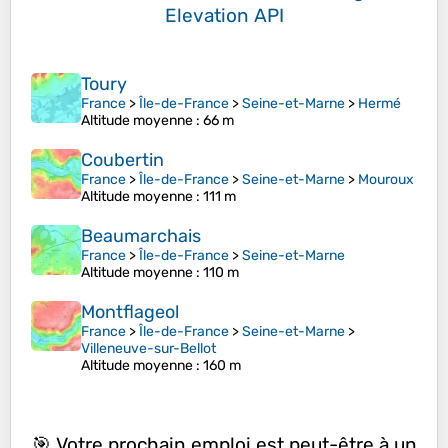
Elevation API
Toury
France
>
Île-de-France
>
Seine-et-Marne
>
Hermé
Altitude moyenne
: 66 m
Coubertin
France
>
Île-de-France
>
Seine-et-Marne
>
Mouroux
Altitude moyenne
: 111 m
Beaumarchais
France
>
Île-de-France
>
Seine-et-Marne
Altitude moyenne
: 110 m
Montflageol
France
>
Île-de-France
>
Seine-et-Marne
>
Villeneuve-sur-Bellot
Altitude moyenne
: 160 m
🎯 Votre prochain emploi est peut-être à un