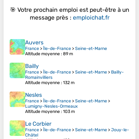
🎯 Votre prochain emploi est peut-être à un
message près :
emploichat.fr
Auvers
France
>
Île-de-France
>
Seine-et-Marne
Altitude moyenne
: 89 m
Bailly
France
>
Île-de-France
>
Seine-et-Marne
>
Bailly-
Romainvilliers
Altitude moyenne
: 132 m
Nesles
France
>
Île-de-France
>
Seine-et-Marne
>
Lumigny-Nesles-Ormeaux
Altitude moyenne
: 103 m
Le Corbier
France
>
Île-de-France
>
Seine-et-Marne
>
Jouy-le-
Châtel