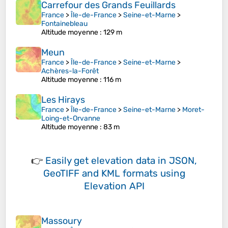
Carrefour des Grands Feuillards
France
>
Île-de-France
>
Seine-et-Marne
>
Fontainebleau
Altitude moyenne
: 129 m
Meun
France
>
Île-de-France
>
Seine-et-Marne
>
Achères-la-Forêt
Altitude moyenne
: 116 m
Les Hirays
France
>
Île-de-France
>
Seine-et-Marne
>
Moret-
Loing-et-Orvanne
Altitude moyenne
: 83 m
👉
Easily
get elevation data in JSON,
GeoTIFF and KML formats
using
Elevation API
Massoury