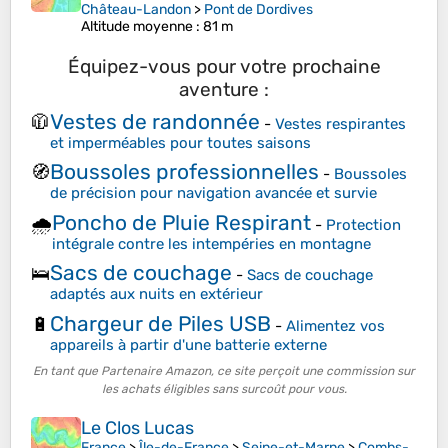
Château-Landon
>
Pont de Dordives
Altitude moyenne
: 81 m
Équipez-vous pour votre prochaine
aventure :
Vestes de randonnée
🧥
-
Vestes respirantes
et imperméables pour toutes saisons
Boussoles professionnelles
🧭
-
Boussoles
de précision pour navigation avancée et survie
Poncho de Pluie Respirant
🌧️
-
Protection
intégrale contre les intempéries en montagne
Sacs de couchage
🛌
-
Sacs de couchage
adaptés aux nuits en extérieur
Chargeur de Piles USB
🔋
-
Alimentez vos
appareils à partir d'une batterie externe
En tant que Partenaire Amazon, ce site perçoit une commission sur
les achats éligibles sans surcoût pour vous.
Le Clos Lucas
France
>
Île-de-France
>
Seine-et-Marne
>
Combs-