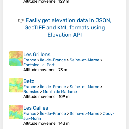
Altitude moyenne
: 129 m
👉
Easily
get elevation data in JSON,
GeoTIFF and KML formats
using
Elevation API
Les Grillons
France
>
Île-de-France
>
Seine-et-Marne
>
Fontaine-le-Port
Altitude moyenne
: 73 m
Betz
France
>
Île-de-France
>
Seine-et-Marne
>
Bransles
>
Moulin de Madame
Altitude moyenne
: 109 m
Les Cailles
France
>
Île-de-France
>
Seine-et-Marne
>
Jouy-
sur-Morin
Altitude moyenne
: 143 m