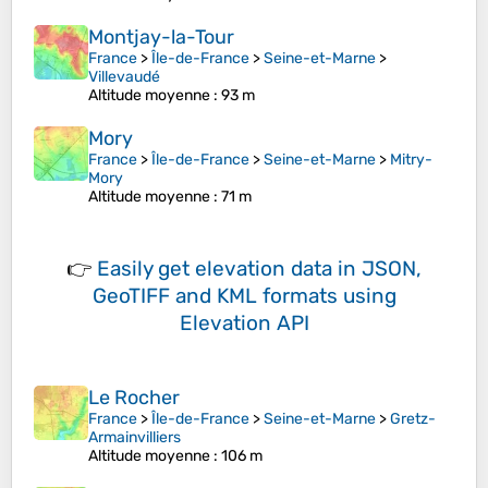
Montjay-la-Tour
France
>
Île-de-France
>
Seine-et-Marne
>
Villevaudé
Altitude moyenne
: 93 m
Mory
France
>
Île-de-France
>
Seine-et-Marne
>
Mitry-
Mory
Altitude moyenne
: 71 m
👉
Easily
get elevation data in JSON,
GeoTIFF and KML formats
using
Elevation API
Le Rocher
France
>
Île-de-France
>
Seine-et-Marne
>
Gretz-
Armainvilliers
Altitude moyenne
: 106 m