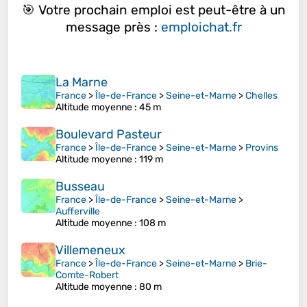
🎯 Votre prochain emploi est peut-être à un
message près :
emploichat.fr
La Marne
France
>
Île-de-France
>
Seine-et-Marne
>
Chelles
Altitude moyenne
: 45 m
Boulevard Pasteur
France
>
Île-de-France
>
Seine-et-Marne
>
Provins
Altitude moyenne
: 119 m
Busseau
France
>
Île-de-France
>
Seine-et-Marne
>
Aufferville
Altitude moyenne
: 108 m
Villemeneux
France
>
Île-de-France
>
Seine-et-Marne
>
Brie-
Comte-Robert
Altitude moyenne
: 80 m