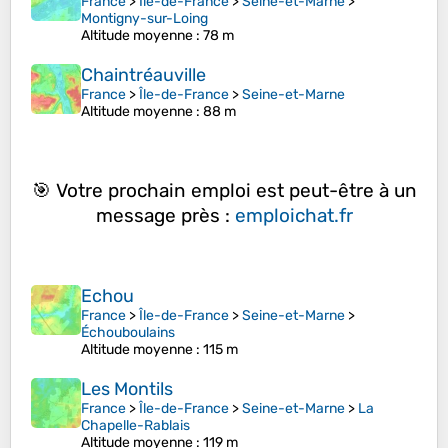
France
>
Île-de-France
>
Seine-et-Marne
>
Montigny-sur-Loing
Altitude moyenne
: 78 m
Chaintréauville
France
>
Île-de-France
>
Seine-et-Marne
Altitude moyenne
: 88 m
🎯 Votre prochain emploi est peut-être à un
message près :
emploichat.fr
Echou
France
>
Île-de-France
>
Seine-et-Marne
>
Échouboulains
Altitude moyenne
: 115 m
Les Montils
France
>
Île-de-France
>
Seine-et-Marne
>
La
Chapelle-Rablais
Altitude moyenne
: 119 m