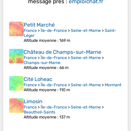
message près :
emploichat.fr
Petit Marché
France
>
Île-de-France
>
Seine-et-Marne
>
Saint-
Léger
Altitude moyenne
: 169 m
Château de Champs-sur-Marne
France
>
Île-de-France
>
Seine-et-Marne
>
Champs-sur-Marne
Altitude moyenne
: 66 m
Cité Loheac
France
>
Île-de-France
>
Seine-et-Marne
>
Mormant
Altitude moyenne
: 110 m
Limosin
France
>
Île-de-France
>
Seine-et-Marne
>
Beautheil-Saints
Altitude moyenne
: 137 m