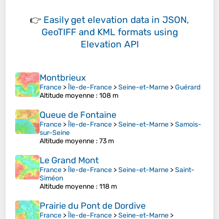
👉
Easily
get elevation data in JSON,
GeoTIFF and KML formats
using
Elevation API
Montbrieux
France
>
Île-de-France
>
Seine-et-Marne
>
Guérard
Altitude moyenne
: 108 m
Queue de Fontaine
France
>
Île-de-France
>
Seine-et-Marne
>
Samois-
sur-Seine
Altitude moyenne
: 73 m
Le Grand Mont
France
>
Île-de-France
>
Seine-et-Marne
>
Saint-
Siméon
Altitude moyenne
: 118 m
Prairie du Pont de Dordive
France
>
Île-de-France
>
Seine-et-Marne
>