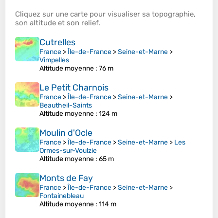
Cliquez sur une
carte
pour visualiser sa
topographie
,
son
altitude
et son
relief
.
Cutrelles
France
>
Île-de-France
>
Seine-et-Marne
>
Vimpelles
Altitude moyenne
: 76 m
Le Petit Charnois
France
>
Île-de-France
>
Seine-et-Marne
>
Beautheil-Saints
Altitude moyenne
: 124 m
Moulin d'Ocle
France
>
Île-de-France
>
Seine-et-Marne
>
Les
Ormes-sur-Voulzie
Altitude moyenne
: 65 m
Monts de Fay
France
>
Île-de-France
>
Seine-et-Marne
>
Fontainebleau
Altitude moyenne
: 114 m