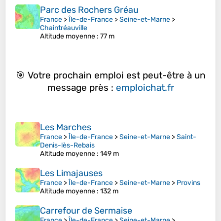
Parc des Rochers Gréau
France
>
Île-de-France
>
Seine-et-Marne
>
Chaintréauville
Altitude moyenne
: 77 m
🎯 Votre prochain emploi est peut-être à un
message près :
emploichat.fr
Les Marches
France
>
Île-de-France
>
Seine-et-Marne
>
Saint-
Denis-lès-Rebais
Altitude moyenne
: 149 m
Les Limajauses
France
>
Île-de-France
>
Seine-et-Marne
>
Provins
Altitude moyenne
: 132 m
Carrefour de Sermaise
France
>
Île-de-France
>
Seine-et-Marne
>