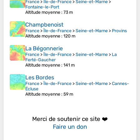
France
>
Île-de-France
>
Seine-et-Marne
>
Fontaine-le-Port
Altitude moyenne
: 73 m
Champbenoist
France
>
Île-de-France
>
Seine-et-Marne
>
Provins
Altitude moyenne
: 120 m
La Bégonnerie
France
>
Île-de-France
>
Seine-et-Marne
>
La
Ferté-Gaucher
Altitude moyenne
: 141 m
Les Bordes
France
>
Île-de-France
>
Seine-et-Marne
>
Cannes-
Écluse
Altitude moyenne
: 59 m
Merci de soutenir ce site ❤️
Faire un don