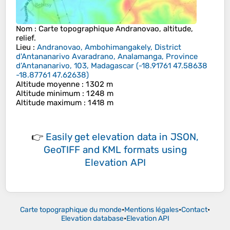
Nom
: Carte topographique
Andranovao
, altitude,
relief.
Lieu
:
Andranovao, Ambohimangakely, District
d'Antananarivo Avaradrano, Analamanga, Province
d’Antananarivo, 103, Madagascar
(
-18.91761 47.58638
-18.87761 47.62638
)
Altitude moyenne
: 1 302 m
Altitude minimum
: 1 248 m
Altitude maximum
: 1 418 m
👉
Easily
get elevation data in JSON,
GeoTIFF and KML formats
using
Elevation API
Carte topographique du monde
•
Mentions légales
•
Contact
•
Elevation database
•
Elevation API