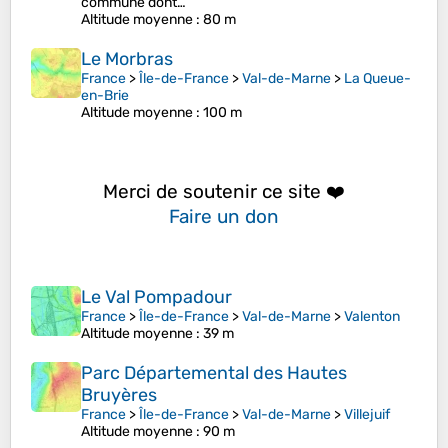
commune dont…
Altitude moyenne
: 80 m
Le Morbras
France
>
Île-de-France
>
Val-de-Marne
>
La Queue-
en-Brie
Altitude moyenne
: 100 m
Merci de soutenir ce site ❤️
Faire un don
Le Val Pompadour
France
>
Île-de-France
>
Val-de-Marne
>
Valenton
Altitude moyenne
: 39 m
Parc Départemental des Hautes
Bruyères
France
>
Île-de-France
>
Val-de-Marne
>
Villejuif
Altitude moyenne
: 90 m