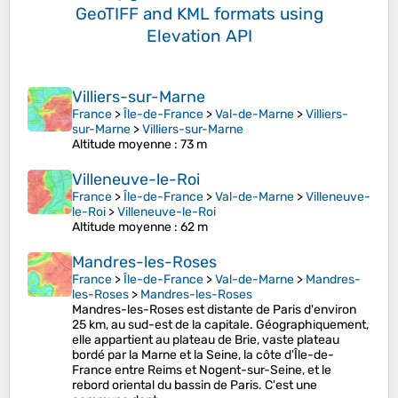
GeoTIFF and KML formats
using
Elevation API
Villiers-sur-Marne
France
>
Île-de-France
>
Val-de-Marne
>
Villiers-
sur-Marne
>
Villiers-sur-Marne
Altitude moyenne
: 73 m
Villeneuve-le-Roi
France
>
Île-de-France
>
Val-de-Marne
>
Villeneuve-
le-Roi
>
Villeneuve-le-Roi
Altitude moyenne
: 62 m
Mandres-les-Roses
France
>
Île-de-France
>
Val-de-Marne
>
Mandres-
les-Roses
>
Mandres-les-Roses
Mandres-les-Roses est distante de Paris d'environ
25 km, au sud-est de la capitale. Géographiquement,
elle appartient au plateau de Brie, vaste plateau
bordé par la Marne et la Seine, la côte d'Île-de-
France entre Reims et Nogent-sur-Seine, et le
rebord oriental du bassin de Paris. C'est une