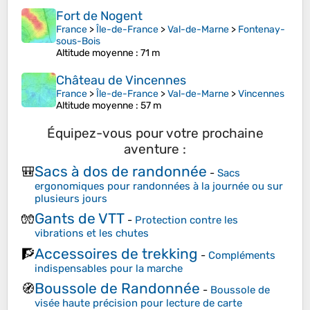
Fort de Nogent
France
>
Île-de-France
>
Val-de-Marne
>
Fontenay-
sous-Bois
Altitude moyenne
: 71 m
Château de Vincennes
France
>
Île-de-France
>
Val-de-Marne
>
Vincennes
Altitude moyenne
: 57 m
Équipez-vous pour votre prochaine
aventure :
Sacs à dos de randonnée
🎒
-
Sacs
ergonomiques pour randonnées à la journée ou sur
plusieurs jours
Gants de VTT
🧤
-
Protection contre les
vibrations et les chutes
Accessoires de trekking
🧗
-
Compléments
indispensables pour la marche
Boussole de Randonnée
🧭
-
Boussole de
visée haute précision pour lecture de carte