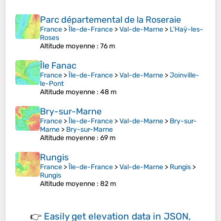
Parc départemental de la Roseraie
France
>
Île-de-France
>
Val-de-Marne
>
L'Haÿ-les-
Roses
Altitude moyenne
: 76 m
Île Fanac
France
>
Île-de-France
>
Val-de-Marne
>
Joinville-
le-Pont
Altitude moyenne
: 48 m
Bry-sur-Marne
France
>
Île-de-France
>
Val-de-Marne
>
Bry-sur-
Marne
>
Bry-sur-Marne
Altitude moyenne
: 69 m
Rungis
France
>
Île-de-France
>
Val-de-Marne
>
Rungis
>
Rungis
Altitude moyenne
: 82 m
👉
Easily
get elevation data in JSON,