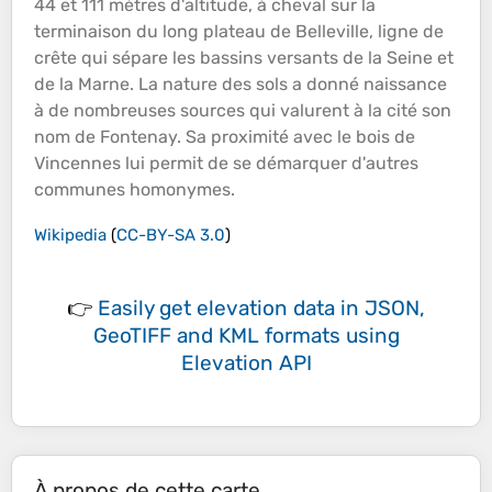
44 et 111 mètres d'
altitude
, à cheval sur la
terminaison du long
plateau
de Belleville, ligne de
crête qui sépare les
bassins
versants de la Seine et
de la Marne. La nature des sols a donné naissance
à de nombreuses sources qui valurent à la cité son
nom de Fontenay. Sa proximité avec le bois de
Vincennes lui permit de se démarquer d'autres
communes homonymes.
Wikipedia
(
CC-BY-SA 3.0
)
👉
Easily
get elevation data in JSON,
GeoTIFF and KML formats
using
Elevation API
À propos de cette carte