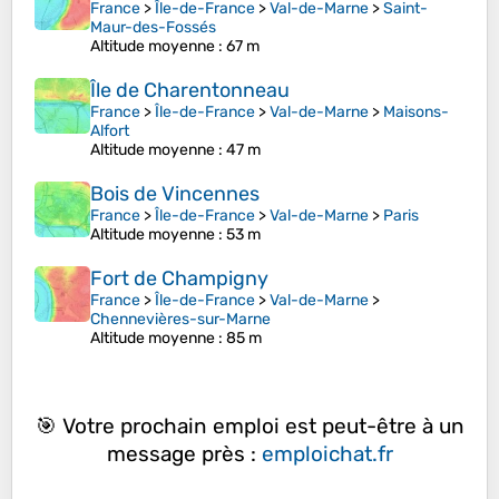
France
>
Île-de-France
>
Val-de-Marne
>
Saint-
Maur-des-Fossés
Altitude moyenne
: 67 m
Île de Charentonneau
France
>
Île-de-France
>
Val-de-Marne
>
Maisons-
Alfort
Altitude moyenne
: 47 m
Bois de Vincennes
France
>
Île-de-France
>
Val-de-Marne
>
Paris
Altitude moyenne
: 53 m
Fort de Champigny
France
>
Île-de-France
>
Val-de-Marne
>
Chennevières-sur-Marne
Altitude moyenne
: 85 m
🎯 Votre prochain emploi est peut-être à un
message près :
emploichat.fr