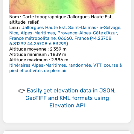
Nom
: Carte topographique
Jallorgues Haute Est
,
altitude, relief.
Lieu
:
Jallorgues Haute Est, Saint-Dalmas-le-Selvage,
Nice, Alpes-Maritimes, Provence-Alpes-Côte d'Azur,
France métropolitaine, 06660, France
(
44.23708
6.81299 44.25708 6.83299
)
Altitude moyenne
: 2 359 m
Altitude minimum
: 1 839 m
Altitude maximum
: 2 886 m
Itinéraires Alpes-Maritimes, randonnée, VTT, course à
pied et activités de plein air
👉
Easily
get elevation data in JSON,
GeoTIFF and KML formats
using
Elevation API