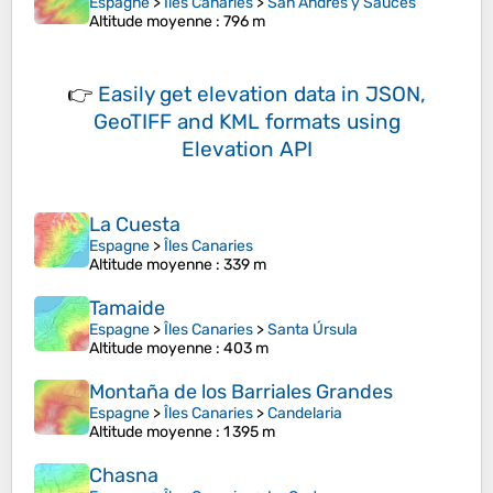
Espagne
>
Îles Canaries
>
San Andrés y Sauces
Altitude moyenne
: 796 m
👉
Easily
get elevation data in JSON,
GeoTIFF and KML formats
using
Elevation API
La Cuesta
Espagne
>
Îles Canaries
Altitude moyenne
: 339 m
Tamaide
Espagne
>
Îles Canaries
>
Santa Úrsula
Altitude moyenne
: 403 m
Montaña de los Barriales Grandes
Espagne
>
Îles Canaries
>
Candelaria
Altitude moyenne
: 1 395 m
Chasna