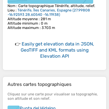
Nom
: Carte topographique
Ténérife
, altitude, relief.
Lieu
:
Ténérife, Îles Canaries, Espagne
(
27.99808
-16.92593 28.60540 -16.11938
)
Altitude moyenne
: 281 m
Altitude minimum
: 0 m
Altitude maximum
: 3 703 m
👉
Easily
get elevation data in JSON,
GeoTIFF and KML formats
using
Elevation API
Autres cartes topographiques
Cliquez sur une
carte
pour visualiser sa
topographie
,
son
altitude
et son
relief
.
Punta del Hidalgo