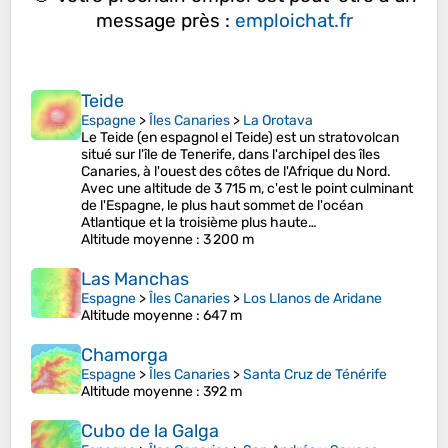
message près :
emploichat.fr
Teide
Espagne
>
Îles Canaries
>
La Orotava
Le Teide (en espagnol el Teide) est un stratovolcan
situé sur l'île de Tenerife, dans l'archipel des îles
Canaries, à l'ouest des côtes de l'Afrique du Nord.
Avec une altitude de 3 715 m, c'est le point culminant
de l'Espagne, le plus haut sommet de l'océan
Atlantique et la troisième plus haute…
Altitude moyenne
: 3 200 m
Las Manchas
Espagne
>
Îles Canaries
>
Los Llanos de Aridane
Altitude moyenne
: 647 m
Chamorga
Espagne
>
Îles Canaries
>
Santa Cruz de Ténérife
Altitude moyenne
: 392 m
Cubo de la Galga