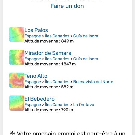
Faire un don
Los Palos
Espagne
>
Îles Canaries
>
Guía de Isora
Altitude moyenne
: 849 m
Mirador de Samara
Espagne
>
Îles Canaries
>
Guía de Isora
Altitude moyenne
: 1 847 m
Teno Alto
Espagne
>
Îles Canaries
>
Buenavista del Norte
Altitude moyenne
: 582 m
El Bebedero
Espagne
>
Îles Canaries
>
La Orotava
Altitude moyenne
: 790 m
🎯 Votre prochain emploi est peut-être à un