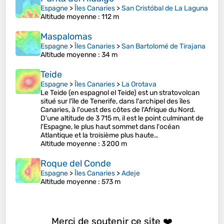
Espagne
>
Îles Canaries
>
San Cristóbal de La Laguna
Altitude moyenne
: 112 m
Maspalomas
Espagne
>
Îles Canaries
>
San Bartolomé de Tirajana
Altitude moyenne
: 34 m
Teide
Espagne
>
Îles Canaries
>
La Orotava
Le Teide (en espagnol el Teide) est un stratovolcan
situé sur l'île de Tenerife, dans l'archipel des îles
Canaries, à l'ouest des côtes de l'Afrique du Nord.
D'une altitude de 3 715 m, il est le point culminant de
l'Espagne, le plus haut sommet dans l'océan
Atlantique et la troisième plus haute…
Altitude moyenne
: 3 200 m
Roque del Conde
Espagne
>
Îles Canaries
>
Adeje
Altitude moyenne
: 573 m
Merci de soutenir ce site ❤️