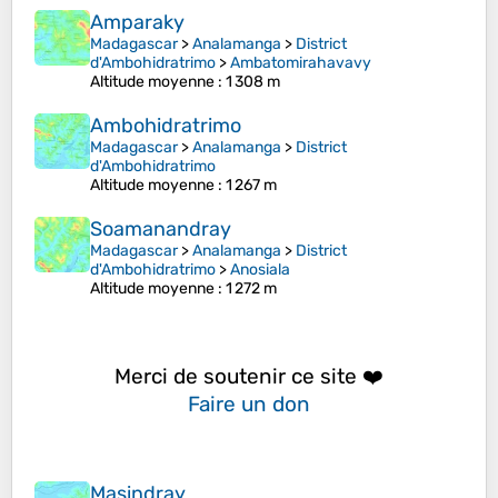
Amparaky
Madagascar
>
Analamanga
>
District
d'Ambohidratrimo
>
Ambatomirahavavy
Altitude moyenne
: 1 308 m
Ambohidratrimo
Madagascar
>
Analamanga
>
District
d'Ambohidratrimo
Altitude moyenne
: 1 267 m
Soamanandray
Madagascar
>
Analamanga
>
District
d'Ambohidratrimo
>
Anosiala
Altitude moyenne
: 1 272 m
Merci de soutenir ce site ❤️
Faire un don
Masindray