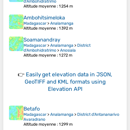
d'Ambohidratrimo
Altitude moyenne
: 1 254 m
Ambohitsimeloka
Madagascar
>
Analamanga
Altitude moyenne
: 1 392 m
Soamanandray
Madagascar
>
Analamanga
>
District
d'Ambohidratrimo
>
Anosiala
Altitude moyenne
: 1 272 m
👉
Easily
get elevation data in JSON,
GeoTIFF and KML formats
using
Elevation API
Betafo
Madagascar
>
Analamanga
>
District d'Antananarivo
Avaradrano
Altitude moyenne
: 1 299 m