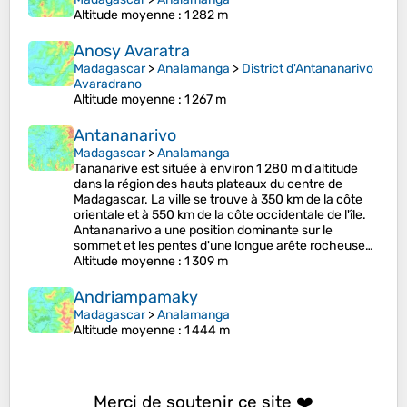
Altitude moyenne
: 1 282 m
Anosy Avaratra
Madagascar
>
Analamanga
>
District d'Antananarivo
Avaradrano
Altitude moyenne
: 1 267 m
Antananarivo
Madagascar
>
Analamanga
Tananarive est située à environ 1 280 m d'altitude
dans la région des hauts plateaux du centre de
Madagascar. La ville se trouve à 350 km de la côte
orientale et à 550 km de la côte occidentale de l'île.
Antananarivo a une position dominante sur le
sommet et les pentes d'une longue arête rocheuse…
Altitude moyenne
: 1 309 m
Andriampamaky
Madagascar
>
Analamanga
Altitude moyenne
: 1 444 m
Merci de soutenir ce site ❤️