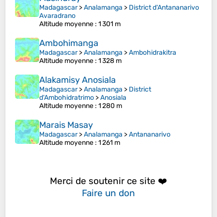
Madagascar
>
Analamanga
>
District d'Antananarivo
Avaradrano
Altitude moyenne
: 1 301 m
Ambohimanga
Madagascar
>
Analamanga
>
Ambohidrakitra
Altitude moyenne
: 1 328 m
Alakamisy Anosiala
Madagascar
>
Analamanga
>
District
d'Ambohidratrimo
>
Anosiala
Altitude moyenne
: 1 280 m
Marais Masay
Madagascar
>
Analamanga
>
Antananarivo
Altitude moyenne
: 1 261 m
Merci de soutenir ce site ❤️
Faire un don