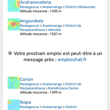
Andranovelona
Madagascar
>
Analamanga
>
District d'Ankazobe
Altitude moyenne
: 1 335 m
Angavokely
Madagascar
>
Analamanga
>
District de
Manjakandriana
>
Alarobia
Altitude moyenne
: 1 507 m
🎯 Votre prochain emploi est peut-être à un
message près :
emploichat.fr
Carion
Madagascar
>
Analamanga
>
District de
Manjakandriana
>
Nandihizana Carion
Altitude moyenne
: 1 399 m
Ikopa
Madagascar
>
Analamanga
>
District