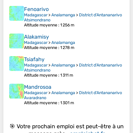
Fenoarivo
Madagascar
>
Analamanga
>
District d'Antananarivo
Atsimondrano
Altitude moyenne
: 1 256 m
Alakamisy
Madagascar
>
Analamanga
Altitude moyenne
: 1 278 m
Tsiafahy
Madagascar
>
Analamanga
>
District d'Antananarivo
Atsimondrano
Altitude moyenne
: 1 311 m
Mandrosoa
Madagascar
>
Analamanga
>
District d'Antananarivo
Avaradrano
Altitude moyenne
: 1 301 m
🎯 Votre prochain emploi est peut-être à un