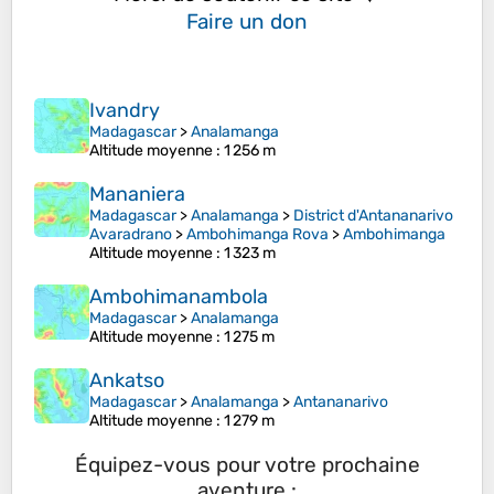
Faire un don
Ivandry
Madagascar
>
Analamanga
Altitude moyenne
: 1 256 m
Mananiera
Madagascar
>
Analamanga
>
District d'Antananarivo
Avaradrano
>
Ambohimanga Rova
>
Ambohimanga
Altitude moyenne
: 1 323 m
Ambohimanambola
Madagascar
>
Analamanga
Altitude moyenne
: 1 275 m
Ankatso
Madagascar
>
Analamanga
>
Antananarivo
Altitude moyenne
: 1 279 m
Équipez-vous pour votre prochaine
aventure :