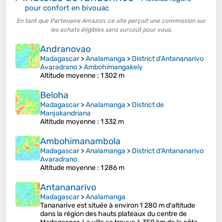
pour confort en bivouac
En tant que Partenaire Amazon, ce site perçoit une commission sur
les achats éligibles sans surcoût pour vous.
Andranovao
Madagascar
>
Analamanga
>
District d'Antananarivo
Avaradrano
>
Ambohimangakely
Altitude moyenne
: 1 302 m
Beloha
Madagascar
>
Analamanga
>
District de
Manjakandriana
Altitude moyenne
: 1 332 m
Ambohimanambola
Madagascar
>
Analamanga
>
District d'Antananarivo
Avaradrano
Altitude moyenne
: 1 286 m
Antananarivo
Madagascar
>
Analamanga
Tananarive est située à environ 1 280 m d'altitude
dans la région des hauts plateaux du centre de