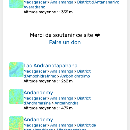
Madagascar
>
Analamanga
>
District d'Antananarivo
Avaradrano
Altitude moyenne
: 1 335 m
Merci de soutenir ce site ❤️
Faire un don
Lac Andranotapahana
Madagascar
>
Analamanga
>
District
d'Ambohidratrimo
>
Ambohidratrimo
Altitude moyenne
: 1 262 m
Andandemy
Madagascar
>
Analamanga
>
District
d'Andramasina
>
Antsahondra
Altitude moyenne
: 1 479 m
Andandemy
Madagascar
>
Analamanga
>
District de