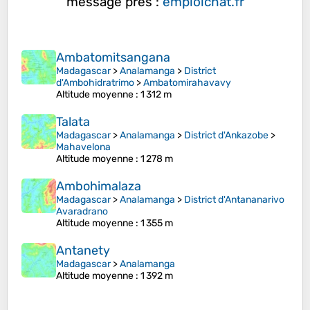
message près :
emploichat.fr
Ambatomitsangana
Madagascar
>
Analamanga
>
District
d'Ambohidratrimo
>
Ambatomirahavavy
Altitude moyenne
: 1 312 m
Talata
Madagascar
>
Analamanga
>
District d'Ankazobe
>
Mahavelona
Altitude moyenne
: 1 278 m
Ambohimalaza
Madagascar
>
Analamanga
>
District d'Antananarivo
Avaradrano
Altitude moyenne
: 1 355 m
Antanety
Madagascar
>
Analamanga
Altitude moyenne
: 1 392 m