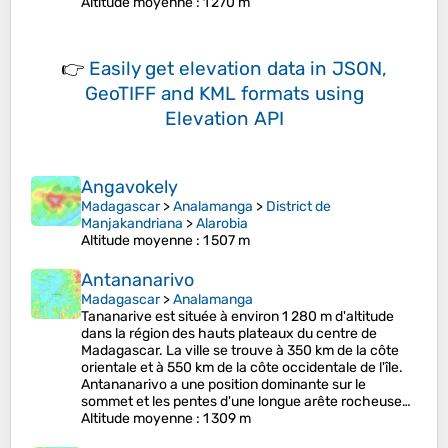
Altitude moyenne
: 1 270 m
👉
Easily
get elevation data in JSON,
GeoTIFF and KML formats
using
Elevation API
Angavokely
Madagascar
>
Analamanga
>
District de
Manjakandriana
>
Alarobia
Altitude moyenne
: 1 507 m
Antananarivo
Madagascar
>
Analamanga
Tananarive est située à environ 1 280 m d'altitude
dans la région des hauts plateaux du centre de
Madagascar. La ville se trouve à 350 km de la côte
orientale et à 550 km de la côte occidentale de l'île.
Antananarivo a une position dominante sur le
sommet et les pentes d'une longue arête rocheuse…
Altitude moyenne
: 1 309 m