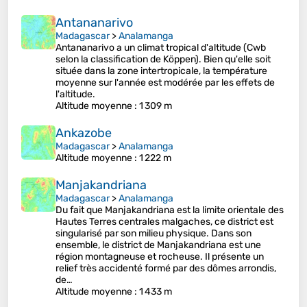
Antananarivo
Madagascar
>
Analamanga
Antananarivo a un climat tropical d'altitude (Cwb
selon la classification de Köppen). Bien qu'elle soit
située dans la zone intertropicale, la température
moyenne sur l'année est modérée par les effets de
l'altitude.
Altitude moyenne
: 1 309 m
Ankazobe
Madagascar
>
Analamanga
Altitude moyenne
: 1 222 m
Manjakandriana
Madagascar
>
Analamanga
Du fait que Manjakandriana est la limite orientale des
Hautes Terres centrales malgaches, ce district est
singularisé par son milieu physique. Dans son
ensemble, le district de Manjakandriana est une
région montagneuse et rocheuse. Il présente un
relief très accidenté formé par des dômes arrondis,
de…
Altitude moyenne
: 1 433 m