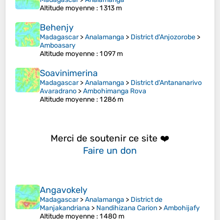
Altitude moyenne
: 1 313 m
Behenjy
Madagascar
>
Analamanga
>
District d'Anjozorobe
>
Amboasary
Altitude moyenne
: 1 097 m
Soavinimerina
Madagascar
>
Analamanga
>
District d'Antananarivo
Avaradrano
>
Ambohimanga Rova
Altitude moyenne
: 1 286 m
Merci de soutenir ce site ❤️
Faire un don
Angavokely
Madagascar
>
Analamanga
>
District de
Manjakandriana
>
Nandihizana Carion
>
Ambohijafy
Altitude moyenne
: 1 480 m