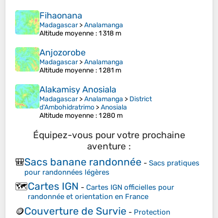
Fihaonana
Madagascar
>
Analamanga
Altitude moyenne
: 1 318 m
Anjozorobe
Madagascar
>
Analamanga
Altitude moyenne
: 1 281 m
Alakamisy Anosiala
Madagascar
>
Analamanga
>
District
d'Ambohidratrimo
>
Anosiala
Altitude moyenne
: 1 280 m
Équipez-vous pour votre prochaine
aventure :
Sacs banane randonnée
🎒
-
Sacs pratiques
pour randonnées légères
Cartes IGN
🗺️
-
Cartes IGN officielles pour
randonnée et orientation en France
Couverture de Survie
🪙
-
Protection