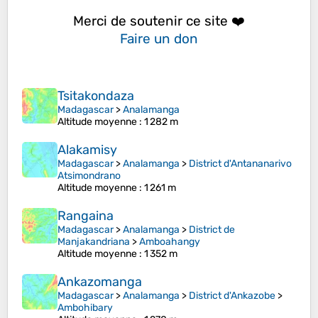
Merci de soutenir ce site ❤️
Faire un don
Tsitakondaza
Madagascar
>
Analamanga
Altitude moyenne
: 1 282 m
Alakamisy
Madagascar
>
Analamanga
>
District d'Antananarivo
Atsimondrano
Altitude moyenne
: 1 261 m
Rangaina
Madagascar
>
Analamanga
>
District de
Manjakandriana
>
Amboahangy
Altitude moyenne
: 1 352 m
Ankazomanga
Madagascar
>
Analamanga
>
District d'Ankazobe
>
Ambohibary