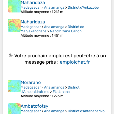
Maharidaza
Madagascar
>
Analamanga
>
District d'Ankazobe
Altitude moyenne
: 1 212 m
Maharidaza
Madagascar
>
Analamanga
>
District de
Manjakandriana
>
Nandihizana Carion
Altitude moyenne
: 1 451 m
🎯 Votre prochain emploi est peut-être à un
message près :
emploichat.fr
Morarano
Madagascar
>
Analamanga
>
District
d'Ambohidratrimo
>
Fiadanana
Altitude moyenne
: 1 273 m
Ambatofotsy
Madagascar
>
Analamanga
>
District d'Antananarivo