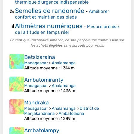
thermique d'urgence indispensable
Semelles de randonnée
🥾
-
Améliorer
confort et maintien des pieds
Altimètres numériques
📊
-
Mesure précise
de l’altitude en temps réel
En tant que Partenaire Amazon, ce site perçoit une commission sur
les achats éligibles sans surcoût pour vous.
Betsizaraina
Madagascar
>
Analamanga
Altitude moyenne
: 1 314 m
Ambatomiranty
Madagascar
>
Analamanga
Altitude moyenne
: 1 436 m
Mandraka
Madagascar
>
Analamanga
>
District de
Manjakandriana
>
Ambatolaona
Altitude moyenne
: 1 289 m
Ambatolampy