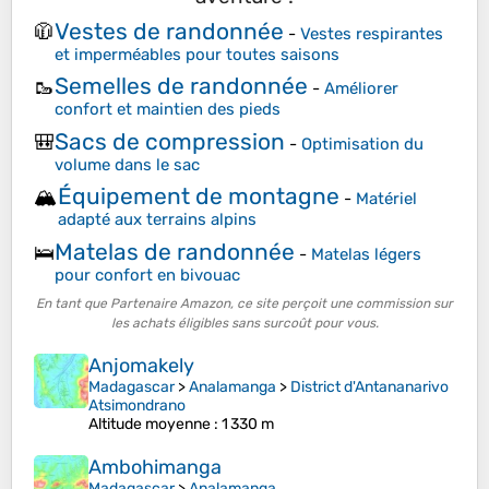
Vestes de randonnée
🧥
-
Vestes respirantes
et imperméables pour toutes saisons
Semelles de randonnée
🥾
-
Améliorer
confort et maintien des pieds
Sacs de compression
🎒
-
Optimisation du
volume dans le sac
Équipement de montagne
🏔️
-
Matériel
adapté aux terrains alpins
Matelas de randonnée
🛌
-
Matelas légers
pour confort en bivouac
En tant que Partenaire Amazon, ce site perçoit une commission sur
les achats éligibles sans surcoût pour vous.
Anjomakely
Madagascar
>
Analamanga
>
District d'Antananarivo
Atsimondrano
Altitude moyenne
: 1 330 m
Ambohimanga
Madagascar
>
Analamanga