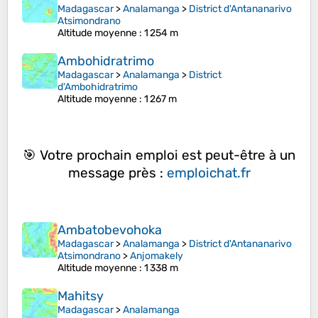
Madagascar
>
Analamanga
>
District d'Antananarivo
Atsimondrano
Altitude moyenne
: 1 254 m
Ambohidratrimo
Madagascar
>
Analamanga
>
District
d'Ambohidratrimo
Altitude moyenne
: 1 267 m
🎯 Votre prochain emploi est peut-être à un
message près :
emploichat.fr
Ambatobevohoka
Madagascar
>
Analamanga
>
District d'Antananarivo
Atsimondrano
>
Anjomakely
Altitude moyenne
: 1 338 m
Mahitsy
Madagascar
>
Analamanga