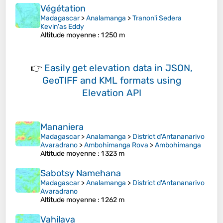
Végétation
Madagascar
>
Analamanga
>
Tranon'i Sedera
Kevin'as Eddy
Altitude moyenne
: 1 250 m
👉
Easily
get elevation data in JSON,
GeoTIFF and KML formats
using
Elevation API
Mananiera
Madagascar
>
Analamanga
>
District d'Antananarivo
Avaradrano
>
Ambohimanga Rova
>
Ambohimanga
Altitude moyenne
: 1 323 m
Sabotsy Namehana
Madagascar
>
Analamanga
>
District d'Antananarivo
Avaradrano
Altitude moyenne
: 1 262 m
Vahilava