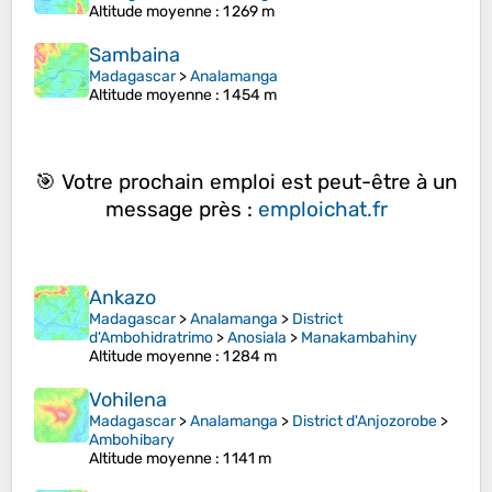
Altitude moyenne
: 1 269 m
Sambaina
Madagascar
>
Analamanga
Altitude moyenne
: 1 454 m
🎯 Votre prochain emploi est peut-être à un
message près :
emploichat.fr
Ankazo
Madagascar
>
Analamanga
>
District
d'Ambohidratrimo
>
Anosiala
>
Manakambahiny
Altitude moyenne
: 1 284 m
Vohilena
Madagascar
>
Analamanga
>
District d'Anjozorobe
>
Ambohibary
Altitude moyenne
: 1 141 m