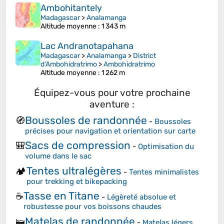
Ambohitantely
Madagascar
>
Analamanga
Altitude moyenne
: 1 343 m
Lac Andranotapahana
Madagascar
>
Analamanga
>
District
d'Ambohidratrimo
>
Ambohidratrimo
Altitude moyenne
: 1 262 m
Équipez-vous pour votre prochaine
aventure :
Boussoles de randonnée
🧭
-
Boussoles
précises pour navigation et orientation sur carte
Sacs de compression
🎒
-
Optimisation du
volume dans le sac
Tentes ultralégères
🏕️
-
Tentes minimalistes
pour trekking et bikepacking
Tasse en Titane
☕
-
Légèreté absolue et
robustesse pour vos boissons chaudes
Matelas de randonnée
🛌
-
Matelas légers