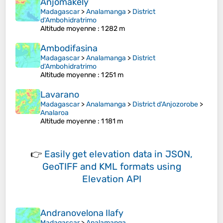
Anjomakely
Madagascar
>
Analamanga
>
District
d'Ambohidratrimo
Altitude moyenne
: 1 282 m
Ambodifasina
Madagascar
>
Analamanga
>
District
d'Ambohidratrimo
Altitude moyenne
: 1 251 m
Lavarano
Madagascar
>
Analamanga
>
District d'Anjozorobe
>
Analaroa
Altitude moyenne
: 1 181 m
👉
Easily
get elevation data in JSON,
GeoTIFF and KML formats
using
Elevation API
Andranovelona Ilafy
Madagascar
>
Analamanga