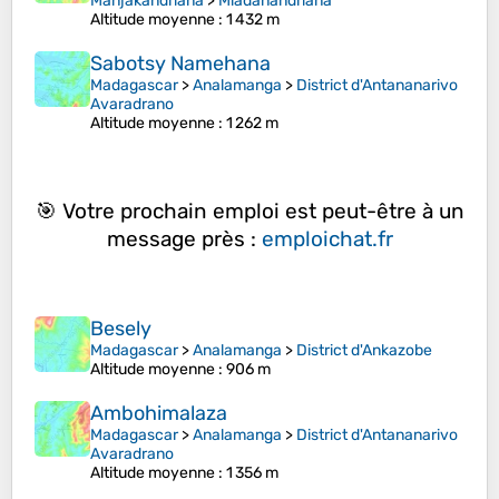
Manjakandriana
>
Miadanandriana
Altitude moyenne
: 1 432 m
Sabotsy Namehana
Madagascar
>
Analamanga
>
District d'Antananarivo
Avaradrano
Altitude moyenne
: 1 262 m
🎯 Votre prochain emploi est peut-être à un
message près :
emploichat.fr
Besely
Madagascar
>
Analamanga
>
District d'Ankazobe
Altitude moyenne
: 906 m
Ambohimalaza
Madagascar
>
Analamanga
>
District d'Antananarivo
Avaradrano
Altitude moyenne
: 1 356 m