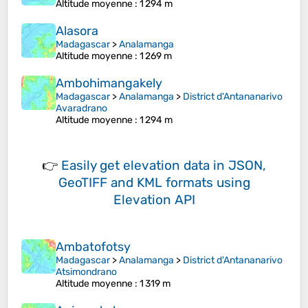
Altitude moyenne
: 1 294 m
Alasora
Madagascar
>
Analamanga
Altitude moyenne
: 1 269 m
Ambohimangakely
Madagascar
>
Analamanga
>
District d'Antananarivo
Avaradrano
Altitude moyenne
: 1 294 m
👉
Easily
get elevation data in JSON,
GeoTIFF and KML formats
using
Elevation API
Ambatofotsy
Madagascar
>
Analamanga
>
District d'Antananarivo
Atsimondrano
Altitude moyenne
: 1 319 m