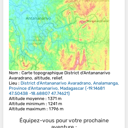
Nom
: Carte topographique
District d'Antananarivo
Avaradrano
, altitude, relief.
Lieu
:
District d'Antananarivo Avaradrano, Analamanga,
Province d’Antananarivo, Madagascar
(
-19.14681
47.50438 -18.68807 47.74621
)
Altitude moyenne
: 1 371 m
Altitude minimum
: 1 241 m
Altitude maximum
: 1 796 m
Équipez-vous pour votre prochaine
aventure :