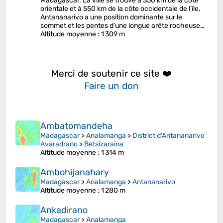
Madagascar. La ville se trouve à 350 km de la côte
orientale et à 550 km de la côte occidentale de l'île.
Antananarivo a une position dominante sur le
sommet et les pentes d'une longue arête rocheuse…
Altitude moyenne
: 1 309 m
Merci de soutenir ce site ❤️
Faire un don
Ambatomandeha
Madagascar
>
Analamanga
>
District d'Antananarivo
Avaradrano
>
Betsizaraina
Altitude moyenne
: 1 314 m
Ambohijanahary
Madagascar
>
Analamanga
>
Antananarivo
Altitude moyenne
: 1 280 m
Ankadirano
Madagascar
>
Analamanga