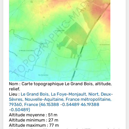
Nom
: Carte topographique
Le Grand Bois
, altitude,
relief.
Lieu
:
Le Grand Bois, La Foye-Monjault, Niort, Deux-
Sèvres, Nouvelle-Aquitaine, France métropolitaine,
79360, France
(
46.15388 -0.54489 46.19388
-0.50489
)
Altitude moyenne
: 51 m
Altitude minimum
: 27 m
Altitude maximum
: 77 m