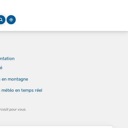
entation
lé
es en montagne
a météo en temps réel
rcoût pour vous.