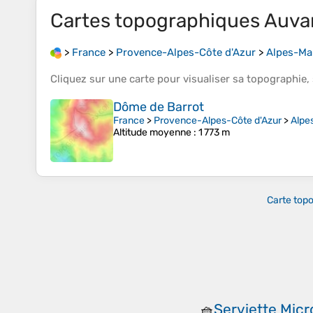
Cartes topographiques
Auva
>
France
>
Provence-Alpes-Côte d'Azur
>
Alpes-Ma
Cliquez sur une
carte
pour visualiser sa
topographie
,
Dôme de Barrot
France
>
Provence-Alpes-Côte d'Azur
>
Alpe
Altitude moyenne
: 1 773 m
Carte top
Serviette Micr
🧺