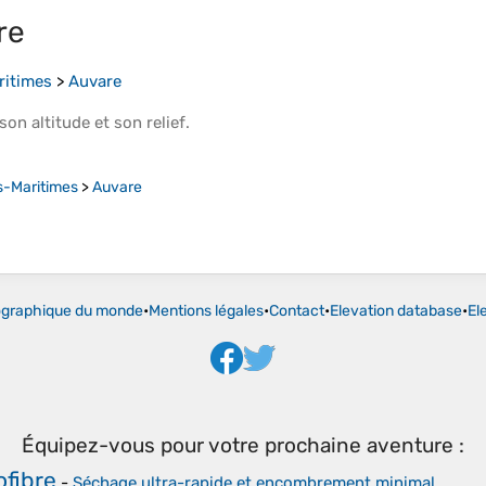
re
ritimes
>
Auvare
 son
altitude
et son
relief
.
s-Maritimes
>
Auvare
ographique du monde
•
Mentions légales
•
Contact
•
Elevation database
•
El
Équipez-vous pour votre prochaine aventure :
ofibre
-
Séchage ultra-rapide et encombrement minimal