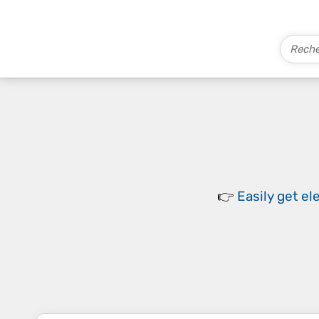
👉
Easily
get el