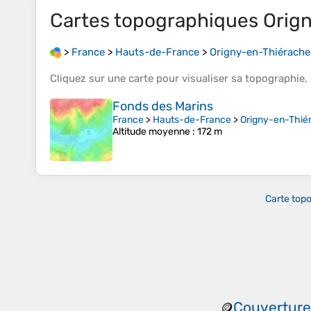
Cartes topographiques
Orig
>
France
>
Hauts-de-France
>
Origny-en-Thiérache
Cliquez sur une
carte
pour visualiser sa
topographie
,
Fonds des Marins
France
>
Hauts-de-France
>
Origny-en-Thié
Altitude moyenne
: 172 m
Carte top
Couverture
🪙