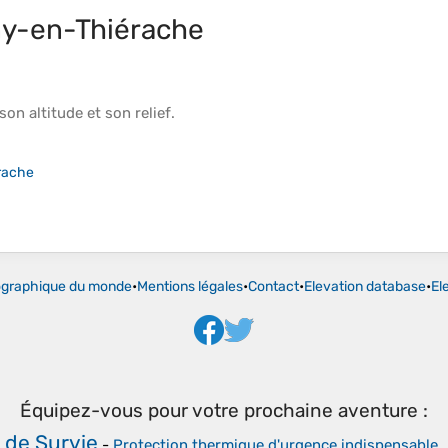
ny-en-Thiérache
 son
altitude
et son
relief
.
rache
ographique du monde
•
Mentions légales
•
Contact
•
Elevation database
•
El
Équipez-vous pour votre prochaine aventure :
 de Survie
-
Protection thermique d'urgence indispensable