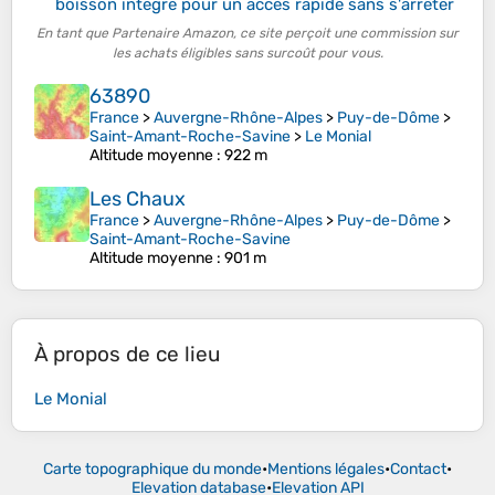
boisson intégré pour un accès rapide sans s'arrêter
En tant que Partenaire Amazon, ce site perçoit une commission sur
les achats éligibles sans surcoût pour vous.
63890
France
>
Auvergne-Rhône-Alpes
>
Puy-de-Dôme
>
Saint-Amant-Roche-Savine
>
Le Monial
Altitude moyenne
: 922 m
Les Chaux
France
>
Auvergne-Rhône-Alpes
>
Puy-de-Dôme
>
Saint-Amant-Roche-Savine
Altitude moyenne
: 901 m
À propos de ce lieu
Le Monial
Carte topographique du monde
•
Mentions légales
•
Contact
•
Elevation database
•
Elevation API