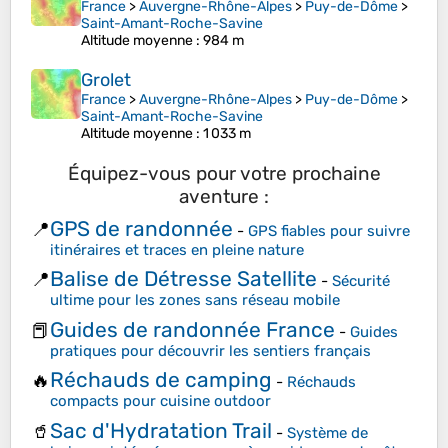
France
>
Auvergne-Rhône-Alpes
>
Puy-de-Dôme
>
Saint-Amant-Roche-Savine
Altitude moyenne
: 984 m
Grolet
France
>
Auvergne-Rhône-Alpes
>
Puy-de-Dôme
>
Saint-Amant-Roche-Savine
Altitude moyenne
: 1 033 m
Équipez-vous pour votre prochaine
aventure :
GPS de randonnée
📍
-
GPS fiables pour suivre
itinéraires et traces en pleine nature
Balise de Détresse Satellite
📍
-
Sécurité
ultime pour les zones sans réseau mobile
Guides de randonnée France
📕
-
Guides
pratiques pour découvrir les sentiers français
Réchauds de camping
🔥
-
Réchauds
compacts pour cuisine outdoor
Sac d'Hydratation Trail
🥤
-
Système de