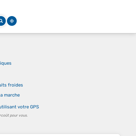
niques
its froides
la marche
tilisant votre GPS
rcoût pour vous.