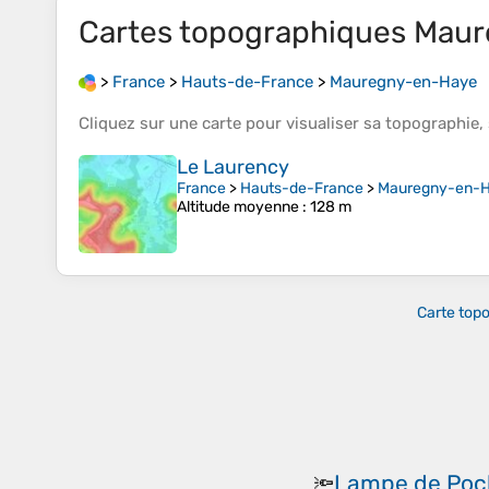
Cartes topographiques
Maur
>
France
>
Hauts-de-France
>
Mauregny-en-Haye
Cliquez sur une
carte
pour visualiser sa
topographie
,
Le Laurency
France
>
Hauts-de-France
>
Mauregny-en-
Altitude moyenne
: 128 m
Carte top
Lampe de Poc
🔦