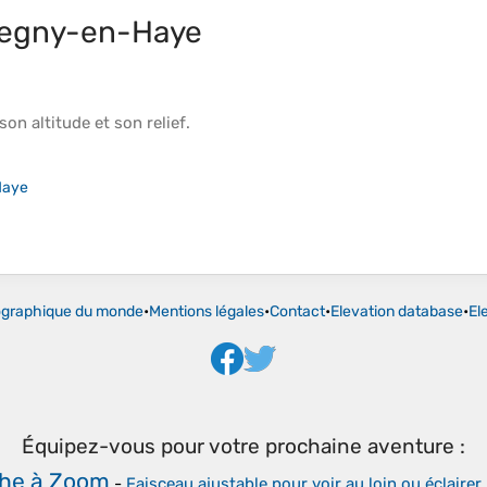
egny-en-Haye
 son
altitude
et son
relief
.
Haye
ographique du monde
•
Mentions légales
•
Contact
•
Elevation database
•
El
Équipez-vous pour votre prochaine aventure :
he à Zoom
-
Faisceau ajustable pour voir au loin ou éclairer 