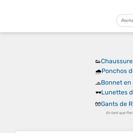
Chaussures
👟
Ponchos d
🌧️
Bonnet en 
🧢
Lunettes d
🕶️
Gants de R
🧤
En tant que Par