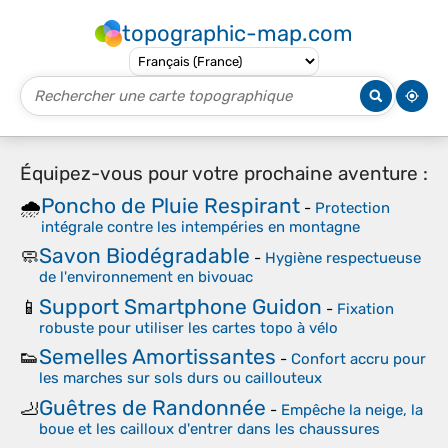
topographic-map.com
Équipez-vous pour votre prochaine aventure :
Poncho de Pluie Respirant
🌧️
-
Protection
intégrale contre les intempéries en montagne
Savon Biodégradable
🧼
-
Hygiène respectueuse
de l'environnement en bivouac
Support Smartphone Guidon
📱
-
Fixation
robuste pour utiliser les cartes topo à vélo
Semelles Amortissantes
👟
-
Confort accru pour
les marches sur sols durs ou caillouteux
Guêtres de Randonnée
🦶
-
Empêche la neige, la
boue et les cailloux d'entrer dans les chaussures