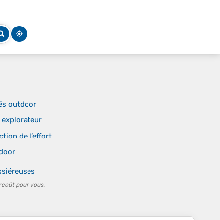
tés outdoor
t explorateur
tion de l’effort
tdoor
ssiéreuses
rcoût pour vous.