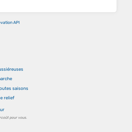
evation API
ussiéreuses
marche
toutes saisons
 relief
eur
rcoût pour vous.