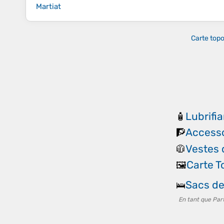
Martiat
Carte top
Lubrifi
🧴
Accesso
🧗
Vestes
🧥
Carte 
🖼️
Sacs d
🛌
En tant que Par