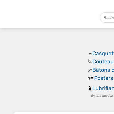
Casquet
🧢
Couteau 
🔪
Bâtons 
🦯
Posters
🗺️
Lubrifia
🧴
En tant que Par