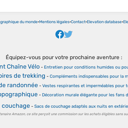
ographique du monde
•
Mentions légales
•
Contact
•
Elevation database
•
El
Équipez-vous pour votre prochaine aventure :
ant Chaîne Vélo
-
Entretien pour conditions humides ou po
ires de trekking
-
Compléments indispensables pour la 
 de randonnée
-
Vestes respirantes et imperméables pour 
Topographique
-
Décoration murale élégante pour les fans de
e couchage
-
Sacs de couchage adaptés aux nuits en extéri
tenaire Amazon, ce site perçoit une commission sur les achats éligibles sans su