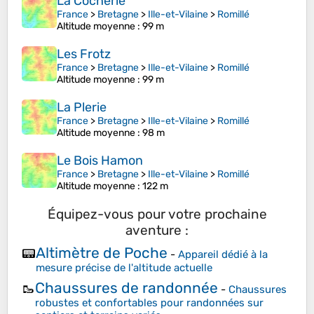
La Cocherie
France
>
Bretagne
>
Ille-et-Vilaine
>
Romillé
Altitude moyenne
: 99 m
Les Frotz
France
>
Bretagne
>
Ille-et-Vilaine
>
Romillé
Altitude moyenne
: 99 m
La Plerie
France
>
Bretagne
>
Ille-et-Vilaine
>
Romillé
Altitude moyenne
: 98 m
Le Bois Hamon
France
>
Bretagne
>
Ille-et-Vilaine
>
Romillé
Altitude moyenne
: 122 m
Équipez-vous pour votre prochaine
aventure :
Altimètre de Poche
📟
-
Appareil dédié à la
mesure précise de l'altitude actuelle
Chaussures de randonnée
🥾
-
Chaussures
robustes et confortables pour randonnées sur