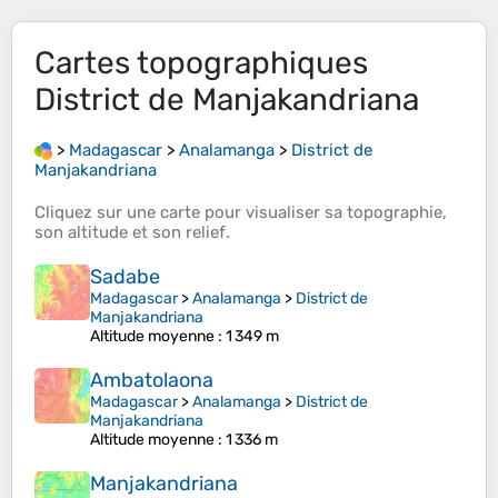
Cartes topographiques
District de Manjakandriana
>
Madagascar
>
Analamanga
>
District de
Manjakandriana
Cliquez sur une
carte
pour visualiser sa
topographie
,
son
altitude
et son
relief
.
Sadabe
Madagascar
>
Analamanga
>
District de
Manjakandriana
Altitude moyenne
: 1 349 m
Ambatolaona
Madagascar
>
Analamanga
>
District de
Manjakandriana
Altitude moyenne
: 1 336 m
Manjakandriana