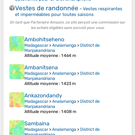
Vestes de randonnée
🧥
-
Vestes respirantes
et imperméables pour toutes saisons
En tant que Partenaire Amazon, ce site perçoit une commission sur
les achats éligibles sans surcoût pour vous.
Ambohitseheno
Madagascar
>
Analamanga
>
District de
Manjakandriana
Altitude moyenne
: 1 464 m
Ambanitsena
Madagascar
>
Analamanga
>
District de
Manjakandriana
Altitude moyenne
: 1 423 m
Ankazondandy
Madagascar
>
Analamanga
>
District de
Manjakandriana
Altitude moyenne
: 1 408 m
Sambaina
Madagascar
>
Analamanga
>
District de
Manjakandriana