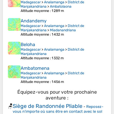
Madagascar
>
Analamanga
>
District de
Manjakandriana
>
Ambatolaona
Altitude moyenne
: 1 289 m
Andandemy
Madagascar
>
Analamanga
>
District de
Manjakandriana
>
Miadanandriana
Altitude moyenne
: 1 432 m
Beloha
Madagascar
>
Analamanga
>
District de
Manjakandriana
Altitude moyenne
: 1 332 m
Ambatomena
Madagascar
>
Analamanga
>
District de
Manjakandriana
Altitude moyenne
: 1 456 m
Équipez-vous pour votre prochaine
aventure :
Siège de Randonnée Pliable
🪑
-
Reposez-
vous n'importe où sans être en contact avec le sol