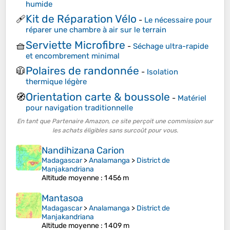
humide
Kit de Réparation Vélo
🩹
-
Le nécessaire pour
réparer une chambre à air sur le terrain
Serviette Microfibre
🧺
-
Séchage ultra-rapide
et encombrement minimal
Polaires de randonnée
🧥
-
Isolation
thermique légère
Orientation carte & boussole
🧭
-
Matériel
pour navigation traditionnelle
En tant que Partenaire Amazon, ce site perçoit une commission sur
les achats éligibles sans surcoût pour vous.
Nandihizana Carion
Madagascar
>
Analamanga
>
District de
Manjakandriana
Altitude moyenne
: 1 456 m
Mantasoa
Madagascar
>
Analamanga
>
District de
Manjakandriana
Altitude moyenne
: 1 409 m