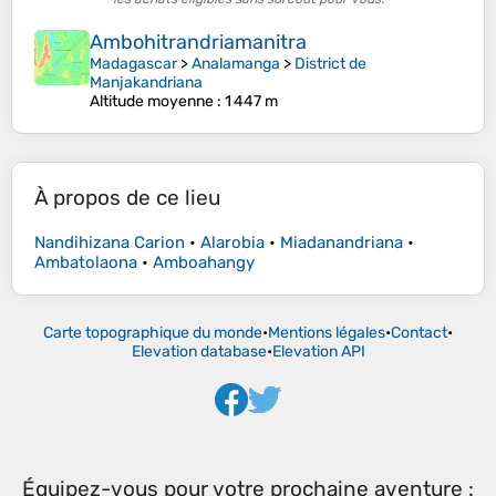
Ambohitrandriamanitra
Madagascar
>
Analamanga
>
District de
Manjakandriana
Altitude moyenne
: 1 447 m
À propos de ce lieu
Nandihizana Carion
•
Alarobia
•
Miadanandriana
•
Ambatolaona
•
Amboahangy
Carte topographique du monde
•
Mentions légales
•
Contact
•
Elevation database
•
Elevation API
Équipez-vous pour votre prochaine aventure :