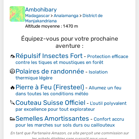
Ambohibary
Madagascar
>
Analamanga
>
District de
Manjakandriana
Altitude moyenne
: 1 470 m
Équipez-vous pour votre prochaine
aventure :
Répulsif Insectes Fort
🦟
-
Protection efficace
contre les tiques et moustiques en forêt
Polaires de randonnée
🧥
-
Isolation
thermique légère
Pierre à Feu (Firesteel)
🔥
-
Allumez un feu
dans toutes les conditions météo
Couteau Suisse Officiel
🔪
-
L'outil polyvalent
par excellence pour tout explorateur
Semelles Amortissantes
👟
-
Confort accru
pour les marches sur sols durs ou caillouteux
En tant que Partenaire Amazon, ce site perçoit une commission sur
les achats éligibles sans surcoût pour vous.