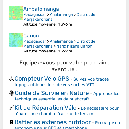
Ambatomanga
Madagascar
>
Analamanga
>
District de
Manjakandriana
Altitude moyenne
: 1 396 m
Carion
Madagascar
>
Analamanga
>
District de
Manjakandriana
>
Nandihizana Carion
Altitude moyenne
: 1 399 m
Équipez-vous pour votre prochaine
aventure :
Compteur Vélo GPS
🚴
-
Suivez vos traces
topographiques lors de vos sorties VTT
Guide de Survie en Nature
📚
-
Apprenez les
techniques essentielles de bushcraft
Kit de Réparation Vélo
🩹
-
Le nécessaire pour
réparer une chambre à air sur le terrain
Batteries externes outdoor
🔋
-
Recharge en
autonomie pour GPS et smartphone