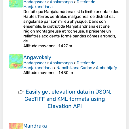
Madagascar
>
Analamanga
>
District de
Manjakandriana
Du fait que Manjakandriana est la limite orientale des
Hautes Terres centrales malgaches, ce district est
singularisé par son milieu physique. Dans son
ensemble, le district de Manjakandriana est une
région montagneuse et rocheuse. Il présente un
relief très accidenté formé par des dômes arrondis,
de…
Altitude moyenne
: 1 427 m
Angavokely
Madagascar
>
Analamanga
>
District de
Manjakandriana
>
Nandihizana Carion
>
Ambohijafy
Altitude moyenne
: 1 480 m
👉
Easily
get elevation data in JSON,
GeoTIFF and KML formats
using
Elevation API
Mandraka