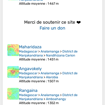
Altitude moyenne
: 1 467 m
Merci de soutenir ce site ❤️
Faire un don
Maharidaza
Madagascar
>
Analamanga
>
District de
Manjakandriana
>
Nandihizana Carion
Altitude moyenne
: 1 451 m
Angavokely
Madagascar
>
Analamanga
>
District de
Manjakandriana
>
Alarobia
Altitude moyenne
: 1 507 m
Rangaina
Madagascar
>
Analamanga
>
District de
Manjakandriana
>
Amboahangy
Altitude moyenne
: 1 352 m