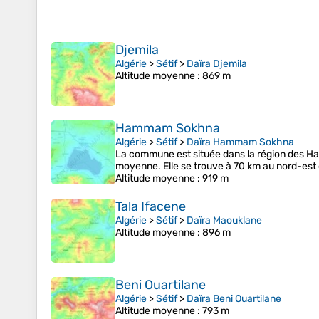
Djemila
Algérie
>
Sétif
>
Daïra Djemila
Altitude moyenne
: 869 m
Hammam Sokhna
Algérie
>
Sétif
>
Daïra Hammam Sokhna
La commune est située dans la région des Hau
moyenne. Elle se trouve à 70 km au nord-est 
Altitude moyenne
: 919 m
Tala Ifacene
Algérie
>
Sétif
>
Daïra Maouklane
Altitude moyenne
: 896 m
Beni Ouartilane
Algérie
>
Sétif
>
Daïra Beni Ouartilane
Altitude moyenne
: 793 m