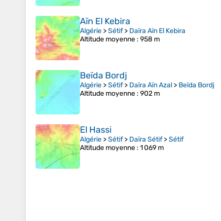
Aïn El Kebira
Algérie
>
Sétif
>
Daïra Aïn El Kebira
Altitude moyenne
: 958 m
Beïda Bordj
Algérie
>
Sétif
>
Daïra Aïn Azal
>
Beïda Bordj
Altitude moyenne
: 902 m
El Hassi
Algérie
>
Sétif
>
Daïra Sétif
>
Sétif
Altitude moyenne
: 1 069 m