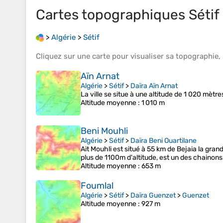
Cartes topographiques
Sétif
>
Algérie
>
Sétif
Cliquez sur une
carte
pour visualiser sa
topographie
,
Aïn Arnat
Algérie
>
Sétif
>
Daïra Aïn Arnat
La ville se situe à une altitude de 1 020 mètre
Altitude moyenne
: 1 010 m
Beni Mouhli
Algérie
>
Sétif
>
Daïra Beni Ouartilane
Ait Mouhli est situé à 55 km de Bejaia la grand
plus de 1100m d'altitude, est un des chainons 
Altitude moyenne
: 653 m
Foumlal
Algérie
>
Sétif
>
Daïra Guenzet
>
Guenzet
Altitude moyenne
: 927 m