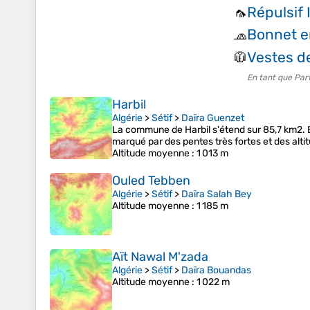
Répulsif 
🦟
Bonnet e
🧢
Vestes d
🧥
En tant que Par
Harbil
Algérie
>
Sétif
>
Daïra Guenzet
La commune de Harbil s'étend sur 85,7 km2. E
marqué par des pentes très fortes et des altit
Altitude moyenne
: 1 013 m
Ouled Tebben
Algérie
>
Sétif
>
Daïra Salah Bey
Altitude moyenne
: 1 185 m
Aït Nawal M'zada
Algérie
>
Sétif
>
Daïra Bouandas
Altitude moyenne
: 1 022 m