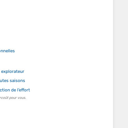
onnelles
t explorateur
utes saisons
tion de l’effort
rcoût pour vous.