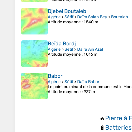
Djebel Boutaleb
Algérie
>
Sétif
>
Daïra Salah Bey
>
Boutaleb
Altitude moyenne
: 1 540 m
Beïda Bordj
Algérie
>
Sétif
>
Daïra Aïn Azal
Altitude moyenne
: 1 016 m
Babor
Algérie
>
Sétif
>
Daïra Babor
Le point culminant de la commune est le Mont
Altitude moyenne
: 937 m
Pierre à 
🔥
Batterie
🔋