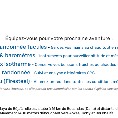
Équipez-vous pour votre prochaine aventure :
andonnée Tactiles
-
Gardez vos mains au chaud tout en u
 & baromètres
-
Instruments pour surveiller altitude et mé
x Isotherme
-
Conserve vos boissons fraîches ou chaudes t
S randonnée
-
Suivi et analyse d’itinéraires GPS
u (Firesteel)
-
Allumez un feu dans toutes les conditions m
tenaire Amazon, ce site perçoit une commission sur les achats éligibles sans su
ilaya de Béjaïa, elle est située à 16 km de Bouandas (Daira) et distante
mativement 1400 mètres débouchant vers Aokas, Tichy et Boukhelifa.