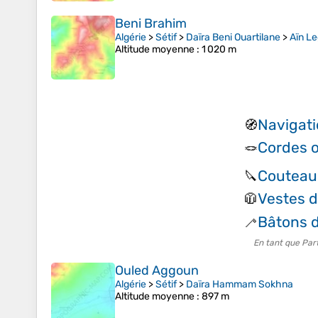
Beni Brahim
Algérie
>
Sétif
>
Daïra Beni Ouartilane
>
Aïn Le
Altitude moyenne
: 1 020 m
Navigati
🧭
Cordes 
🪢
Couteau 
🔪
Vestes 
🧥
Bâtons 
🦯
En tant que Par
Ouled Aggoun
Algérie
>
Sétif
>
Daïra Hammam Sokhna
Altitude moyenne
: 897 m