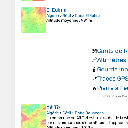
El Eulma
Algérie
>
Sétif
>
Daïra El Eulma
Altitude moyenne
: 981 m
Gants de R
🧤
Altimètres
📏
Gourde Ino
🧴
Traces GP
📍
Pierre à Fe
🔥
En tant que Par
Aït Tizi
Algérie
>
Sétif
>
Daïra Bouandas
La commune de Aït Tizi est limitrophe de la w
par des montagnes d'une altitude d'approxi
Altitude moyenne
: 1 013 m