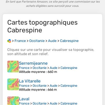
En tant que Partenaire Amazon, ce site perçoit une commission sur les
achats éligibles sans surcoût pour vous.
Cartes topographiques
Cabrespine
>
France
>
Occitanie
>
Aude
>
Cabrespine
Cliquez sur une
carte
pour visualiser sa
topographie
,
son
altitude
et son
relief
.
Serremijeanne
France
>
Occitanie
>
Aude
>
Cabrespine
Altitude moyenne
: 660 m
La Vitarelle
France
>
Occitanie
>
Aude
>
Cabrespine
Altitude moyenne
: 666 m
Laval
France
>
Occitanie
>
Aude
>
Cabrespine