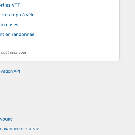
orties VTT
artes topo à vélo
siéreuses
ent en randonnée
rcoût pour vous.
evation API
ivouac
 avancée et survie