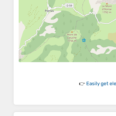
👉
Easily
get el