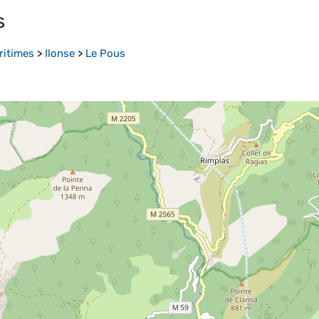
s
ritimes
>
Ilonse
>
Le Pous