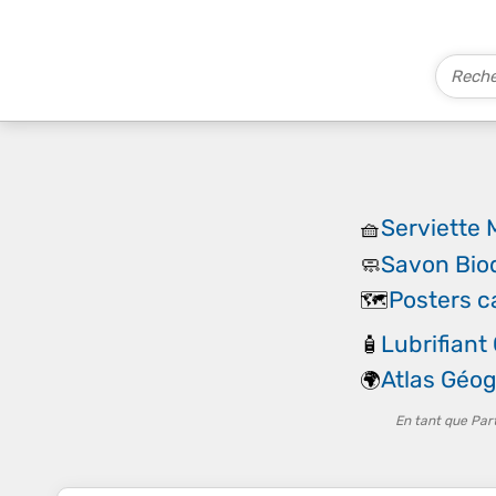
Serviette 
🧺
Savon Bio
🧼
Posters c
🗺️
Lubrifiant
🧴
Atlas Géo
🌍
En tant que Par