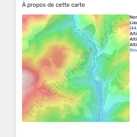
À propos de cette carte
No
Lie
(
44
Alt
Alt
Alt
Iti