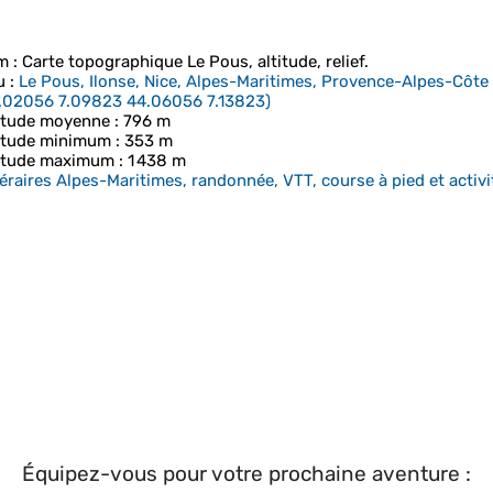
m
: Carte topographique
Le Pous
, altitude, relief.
u
:
Le Pous, Ilonse, Nice, Alpes-Maritimes, Provence-Alpes-Côte
.02056 7.09823 44.06056 7.13823
)
itude moyenne
: 796 m
itude minimum
: 353 m
itude maximum
: 1 438 m
néraires Alpes-Maritimes, randonnée, VTT, course à pied et activit
Équipez-vous pour votre prochaine aventure :