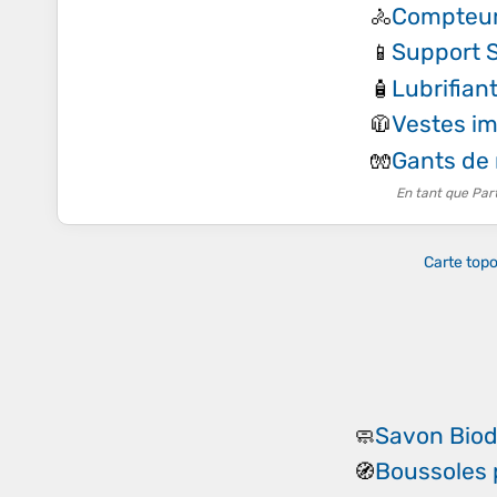
Compteur
🚴
Support 
📱
Lubrifian
🧴
Vestes i
🧥
Gants de
🧤
En tant que Par
Carte top
Savon Bio
🧼
Boussoles 
🧭