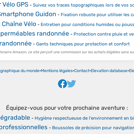
 Vélo GPS
-
Suivez vos traces topographiques lors de vos s
Smartphone Guidon
-
Fixation robuste pour utiliser les c
t Chaîne Vélo
-
Entretien pour conditions humides ou pous
mperméables randonnée
-
Protection contre pluie et v
 randonnée
-
Gants techniques pour protection et confort
tenaire Amazon, ce site perçoit une commission sur les achats éligibles sans su
ographique du monde
•
Mentions légales
•
Contact
•
Elevation database
•
El
Équipez-vous pour votre prochaine aventure :
dégradable
-
Hygiène respectueuse de l'environnement en b
professionnelles
-
Boussoles de précision pour navigation