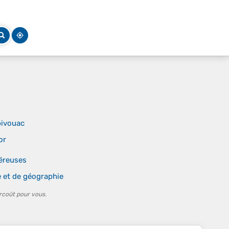
bivouac
or
éreuses
 et de géographie
rcoût pour vous.