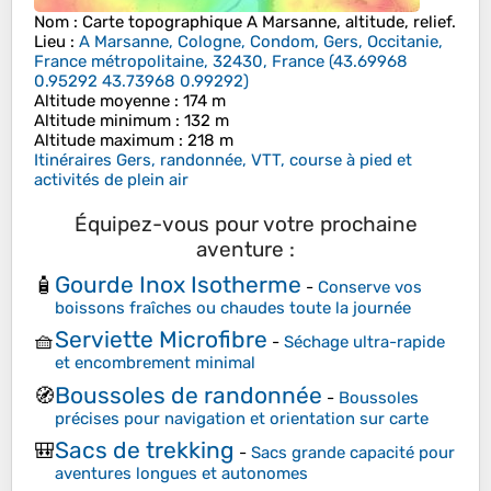
Nom
: Carte topographique
A Marsanne
, altitude, relief.
Lieu
:
A Marsanne, Cologne, Condom, Gers, Occitanie,
France métropolitaine, 32430, France
(
43.69968
0.95292 43.73968 0.99292
)
Altitude moyenne
: 174 m
Altitude minimum
: 132 m
Altitude maximum
: 218 m
Itinéraires Gers, randonnée, VTT, course à pied et
activités de plein air
Équipez-vous pour votre prochaine
aventure :
Gourde Inox Isotherme
🧴
-
Conserve vos
boissons fraîches ou chaudes toute la journée
Serviette Microfibre
🧺
-
Séchage ultra-rapide
et encombrement minimal
Boussoles de randonnée
🧭
-
Boussoles
précises pour navigation et orientation sur carte
Sacs de trekking
🎒
-
Sacs grande capacité pour
aventures longues et autonomes