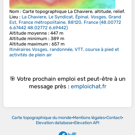
Nom
: Carte topographique
La Chaviere
, altitude, relief.
Lieu
:
La Chaviere, Le Syndicat, Épinal, Vosges, Grand
Est, France métropolitaine, 88120, France
(
48.00772
6.67442 48.02772 6.69442
)
Altitude moyenne
: 447 m
Altitude minimum
: 389 m
Altitude maximum
: 657 m
Itinéraires Vosges, randonnée, VTT, course à pied et
activités de plein air
🎯 Votre prochain emploi est peut-être à un
message près :
emploichat.fr
Carte topographique du monde
•
Mentions légales
•
Contact
•
Elevation database
•
Elevation API