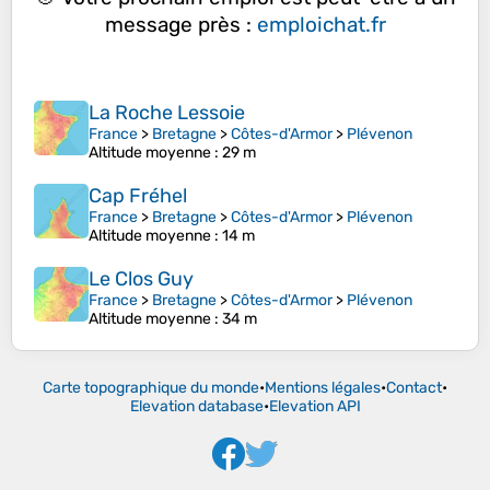
message près :
emploichat.fr
La Roche Lessoie
France
>
Bretagne
>
Côtes-d'Armor
>
Plévenon
Altitude moyenne
: 29 m
Cap Fréhel
France
>
Bretagne
>
Côtes-d'Armor
>
Plévenon
Altitude moyenne
: 14 m
Le Clos Guy
France
>
Bretagne
>
Côtes-d'Armor
>
Plévenon
Altitude moyenne
: 34 m
Carte topographique du monde
•
Mentions légales
•
Contact
•
Elevation database
•
Elevation API