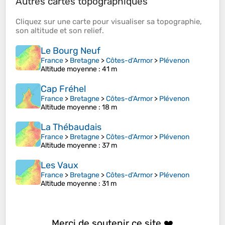
Autres cartes topographiques
Cliquez sur une
carte
pour visualiser sa
topographie
,
son
altitude
et son
relief
.
Le Bourg Neuf
France
>
Bretagne
>
Côtes-d'Armor
>
Plévenon
Altitude moyenne
: 41 m
Cap Fréhel
France
>
Bretagne
>
Côtes-d'Armor
>
Plévenon
Altitude moyenne
: 18 m
La Thébaudais
France
>
Bretagne
>
Côtes-d'Armor
>
Plévenon
Altitude moyenne
: 37 m
Les Vaux
France
>
Bretagne
>
Côtes-d'Armor
>
Plévenon
Altitude moyenne
: 31 m
Merci de soutenir ce site ❤️