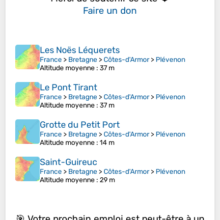
Faire un don
Les Noës Léquerets
France
>
Bretagne
>
Côtes-d'Armor
>
Plévenon
Altitude moyenne
: 37 m
Le Pont Tirant
France
>
Bretagne
>
Côtes-d'Armor
>
Plévenon
Altitude moyenne
: 37 m
Grotte du Petit Port
France
>
Bretagne
>
Côtes-d'Armor
>
Plévenon
Altitude moyenne
: 14 m
Saint-Guireuc
France
>
Bretagne
>
Côtes-d'Armor
>
Plévenon
Altitude moyenne
: 29 m
🎯 Votre prochain emploi est peut-être à un