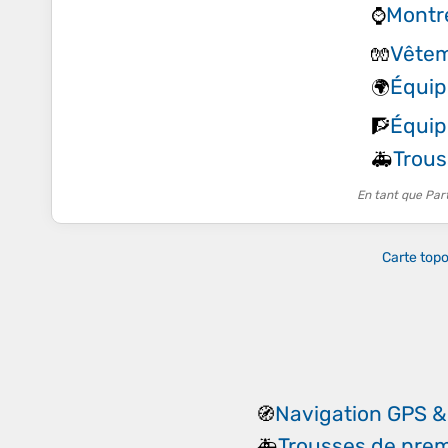
Montre
⌚
Vêtem
🧤
Équip
🌍
Équip
🧗
Trous
🚑
En tant que Par
Carte top
Navigation GPS &
🧭
Trousses de prem
🚑