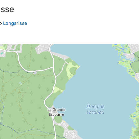
isse
>
Longarisse