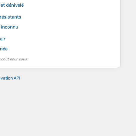
et dénivelé
 résistants
n inconnu
air
nnée
rcoût pour vous.
evation API