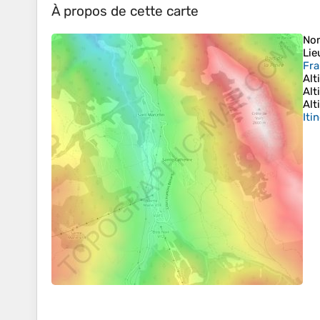
À propos de cette carte
No
Lie
Fra
Alt
Alt
Alt
Iti