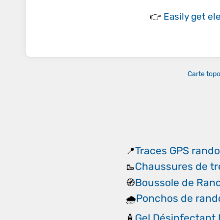
👉
Easily
get el
Carte top
Traces GPS rand
📍
Chaussures de tr
🥾
Boussole de Ran
🧭
Ponchos de ran
🌧️
Gel Désinfectant
🧴