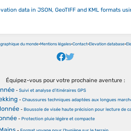
evation data in JSON, GeoTIFF and KML formats
us
ographique du monde
•
Mentions légales
•
Contact
•
Elevation database
•
El
Équipez-vous pour votre prochaine aventure :
onnée
-
Suivi et analyse d’itinéraires GPS
ekking
-
Chaussures techniques adaptées aux longues marches
donnée
-
Boussole de visée haute précision pour lecture de 
donnée
-
Protection pluie légère et compacte
 Mains
-
Format voyage pour l'hygiène sur le terrain