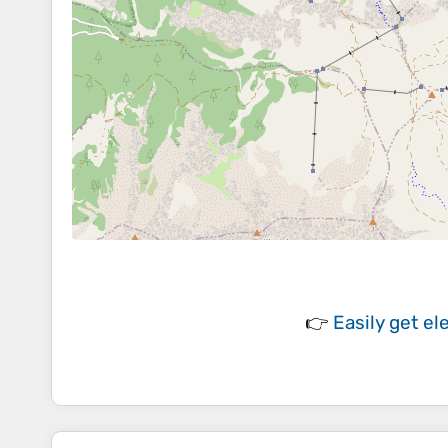
👉
Easily
get el