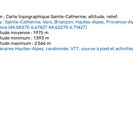
m
: Carte topographique
Sainte-Catherine
, altitude, relief.
u
:
Sainte-Catherine, Vars, Briançon, Hautes-Alpes, Provence-Al
nce
(
44.58270 6.67427 44.62270 6.71427
)
itude moyenne
: 1 975 m
itude minimum
: 1 393 m
itude maximum
: 2 566 m
néraires Hautes-Alpes, randonnée, VTT, course à pied et activités 