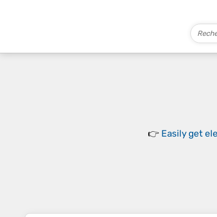
👉
Easily
get el