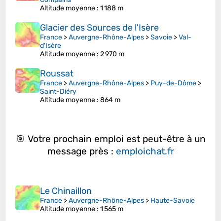
Altitude moyenne
: 1 188 m
Glacier des Sources de l'Isère
France
>
Auvergne-Rhône-Alpes
>
Savoie
>
Val-
d'Isère
Altitude moyenne
: 2 970 m
Roussat
France
>
Auvergne-Rhône-Alpes
>
Puy-de-Dôme
>
Saint-Diéry
Altitude moyenne
: 864 m
🎯 Votre prochain emploi est peut-être à un
message près :
emploichat.fr
Le Chinaillon
France
>
Auvergne-Rhône-Alpes
>
Haute-Savoie
Altitude moyenne
: 1 565 m