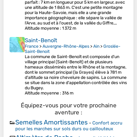
parfait : 7 km en longueur pour 5 km en largeur, avec
une altitude de 1 863 m. C'est une petite montagne
pour la Haute-Savoie, mais elle a une grande
importance géographique : elle sépare la vallée de
l'Arve, au sud et à l'ouest, de la vallée du Giffre,…
Altitude moyenne
: 1 372 m
Saint-Benoît
France
>
Auvergne-Rhône-Alpes
>
Ain
>
Groslée-
Saint-Benoit
La commune de Saint-Benoît est composée d'un
village principal (Saint-Benoît) et de plusieurs
hameaux disséminés entre le Rhône et la montagne,
dont le sommet principal (la Grayes) élève à 781 m
d'altitude sa noire chevelure de sapins. La commune
se situe dans la zone d'appellation contrôlée des vins
du Bugey.
Altitude moyenne
: 316 m
Équipez-vous pour votre prochaine
aventure :
Semelles Amortissantes
👟
-
Confort accru
pour les marches sur sols durs ou caillouteux