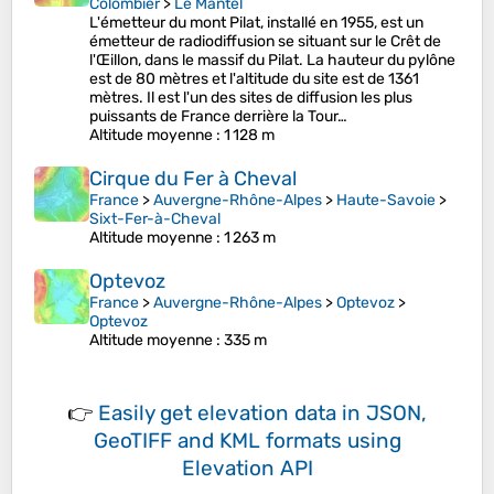
Colombier
>
Le Mantel
L'émetteur du mont Pilat, installé en 1955, est un
émetteur de radiodiffusion se situant sur le Crêt de
l'Œillon, dans le massif du Pilat. La hauteur du pylône
est de 80 mètres et l'altitude du site est de 1361
mètres. Il est l'un des sites de diffusion les plus
puissants de France derrière la Tour…
Altitude moyenne
: 1 128 m
Cirque du Fer à Cheval
France
>
Auvergne-Rhône-Alpes
>
Haute-Savoie
>
Sixt-Fer-à-Cheval
Altitude moyenne
: 1 263 m
Optevoz
France
>
Auvergne-Rhône-Alpes
>
Optevoz
>
Optevoz
Altitude moyenne
: 335 m
👉
Easily
get elevation data in JSON,
GeoTIFF and KML formats
using
Elevation API