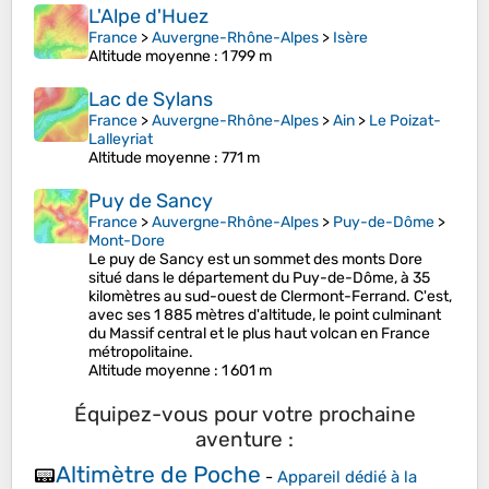
L'Alpe d'Huez
France
>
Auvergne-Rhône-Alpes
>
Isère
Altitude moyenne
: 1 799 m
Lac de Sylans
France
>
Auvergne-Rhône-Alpes
>
Ain
>
Le Poizat-
Lalleyriat
Altitude moyenne
: 771 m
Puy de Sancy
France
>
Auvergne-Rhône-Alpes
>
Puy-de-Dôme
>
Mont-Dore
Le puy de Sancy est un sommet des monts Dore
situé dans le département du Puy-de-Dôme, à 35
kilomètres au sud-ouest de Clermont-Ferrand. C'est,
avec ses 1 885 mètres d'altitude, le point culminant
du Massif central et le plus haut volcan en France
métropolitaine.
Altitude moyenne
: 1 601 m
Équipez-vous pour votre prochaine
aventure :
Altimètre de Poche
📟
-
Appareil dédié à la