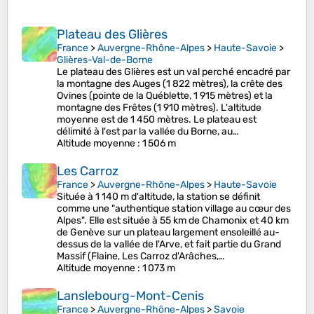
Plateau des Glières
France
>
Auvergne-Rhône-Alpes
>
Haute-Savoie
>
Glières-Val-de-Borne
Le plateau des Glières est un val perché encadré par
la montagne des Auges (1 822 mètres), la crête des
Ovines (pointe de la Québlette, 1 915 mètres) et la
montagne des Frêtes (1 910 mètres). L'altitude
moyenne est de 1 450 mètres. Le plateau est
délimité à l'est par la vallée du Borne, au…
Altitude moyenne
: 1 506 m
Les Carroz
France
>
Auvergne-Rhône-Alpes
>
Haute-Savoie
Située à 1 140 m d'altitude, la station se définit
comme une "authentique station village au cœur des
Alpes". Elle est située à 55 km de Chamonix et 40 km
de Genève sur un plateau largement ensoleillé au-
dessus de la vallée de l'Arve, et fait partie du Grand
Massif (Flaine, Les Carroz d'Arâches,…
Altitude moyenne
: 1 073 m
Lanslebourg-Mont-Cenis
France
>
Auvergne-Rhône-Alpes
>
Savoie