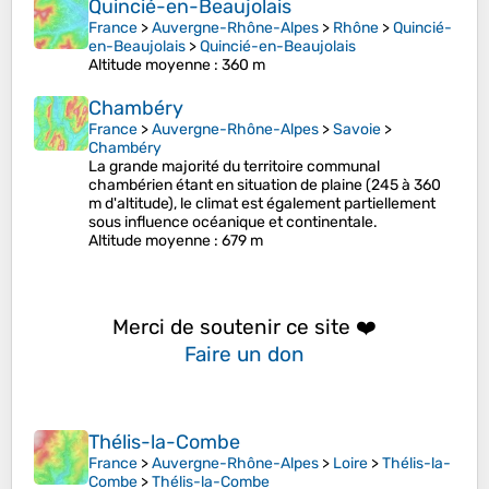
Quincié-en-Beaujolais
France
>
Auvergne-Rhône-Alpes
>
Rhône
>
Quincié-
en-Beaujolais
>
Quincié-en-Beaujolais
Altitude moyenne
: 360 m
Chambéry
France
>
Auvergne-Rhône-Alpes
>
Savoie
>
Chambéry
La grande majorité du territoire communal
chambérien étant en situation de plaine (245 à 360
m d'altitude), le climat est également partiellement
sous influence océanique et continentale.
Altitude moyenne
: 679 m
Merci de soutenir ce site ❤️
Faire un don
Thélis-la-Combe
France
>
Auvergne-Rhône-Alpes
>
Loire
>
Thélis-la-
Combe
>
Thélis-la-Combe