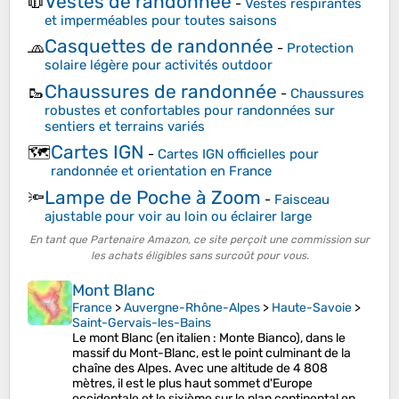
Vestes de randonnée
🧥
-
Vestes respirantes
et imperméables pour toutes saisons
Casquettes de randonnée
🧢
-
Protection
solaire légère pour activités outdoor
Chaussures de randonnée
🥾
-
Chaussures
robustes et confortables pour randonnées sur
sentiers et terrains variés
Cartes IGN
🗺️
-
Cartes IGN officielles pour
randonnée et orientation en France
Lampe de Poche à Zoom
🔦
-
Faisceau
ajustable pour voir au loin ou éclairer large
En tant que Partenaire Amazon, ce site perçoit une commission sur
les achats éligibles sans surcoût pour vous.
Mont Blanc
France
>
Auvergne-Rhône-Alpes
>
Haute-Savoie
>
Saint-Gervais-les-Bains
Le mont Blanc (en italien : Monte Bianco), dans le
massif du Mont-Blanc, est le point culminant de la
chaîne des Alpes. Avec une altitude de 4 808
mètres, il est le plus haut sommet d'Europe
occidentale et le sixième sur le plan continental en