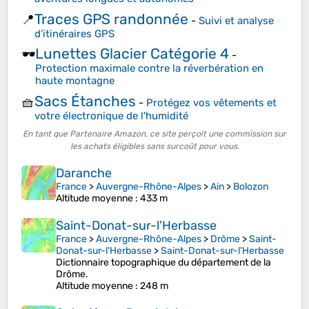
Traces GPS randonnée
📍
-
Suivi et analyse
d’itinéraires GPS
Lunettes Glacier Catégorie 4
🕶️
-
Protection maximale contre la réverbération en
haute montagne
Sacs Étanches
🧺
-
Protégez vos vêtements et
votre électronique de l'humidité
En tant que Partenaire Amazon, ce site perçoit une commission sur
les achats éligibles sans surcoût pour vous.
Daranche
France
>
Auvergne-Rhône-Alpes
>
Ain
>
Bolozon
Altitude moyenne
: 433 m
Saint-Donat-sur-l'Herbasse
France
>
Auvergne-Rhône-Alpes
>
Drôme
>
Saint-
Donat-sur-l'Herbasse
>
Saint-Donat-sur-l'Herbasse
Dictionnaire topographique du département de la
Drôme.
Altitude moyenne
: 248 m