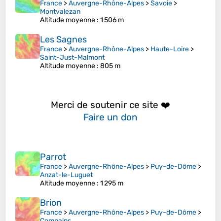
France
>
Auvergne-Rhône-Alpes
>
Savoie
>
Montvalezan
Altitude moyenne
: 1 506 m
Les Sagnes
France
>
Auvergne-Rhône-Alpes
>
Haute-Loire
>
Saint-Just-Malmont
Altitude moyenne
: 805 m
Merci de soutenir ce site ❤️
Faire un don
Parrot
France
>
Auvergne-Rhône-Alpes
>
Puy-de-Dôme
>
Anzat-le-Luguet
Altitude moyenne
: 1 295 m
Brion
France
>
Auvergne-Rhône-Alpes
>
Puy-de-Dôme
>
Compains