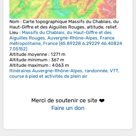
Nom
: Carte topographique
Massifs du Chablais, du
Haut-Giffre et des Aiguilles Rouges
, altitude, relief.
Lieu
:
Massifs du Chablais, du Haut-Giffre et des
Aiguilles Rouges, Auvergne-Rhône-Alpes, France
métropolitaine, France
(
45.89228 6.29229 46.40824
7.05152
)
Altitude moyenne
: 1 271 m
Altitude minimum
: 367 m
Altitude maximum
: 4 063 m
Itinéraires Auvergne-Rhône-Alpes, randonnée, VTT,
course à pied et activités de plein air
Merci de soutenir ce site ❤️
Faire un don