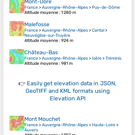
Mont-Dore
France
>
Auvergne-Rhône-Alpes
>
Puy-de-Dôme
Altitude moyenne
: 1 280 m
Malefosse
France
>
Auvergne-Rhône-Alpes
>
Cantal
>
Neuvéglise-sur-Truyère
Altitude moyenne
: 924 m
Château-Bas
France
>
Auvergne-Rhône-Alpes
>
Isère
>
Tréminis
Altitude moyenne
: 981 m
👉
Easily
get elevation data in JSON,
GeoTIFF and KML formats
using
Elevation API
Mont Mouchet
France
>
Auvergne-Rhône-Alpes
>
Haute-Loire
>
Auvers