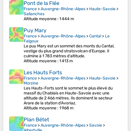
Pont de la Flée
France
>
Auvergne-Rhône-Alpes
>
Haute-Savoie
>
Sallanches
Altitude moyenne
: 1 444 m
Puy Mary
France
>
Auvergne-Rhône-Alpes
>
Cantal
>
Le
Falgoux
Le puy Mary est un sommet des monts du Cantal,
vestige du plus grand stratovolcan d'Europe. Il
culmine à 1 783 mètres d'altitude.
Altitude moyenne
: 1 413 m
Les Hauts Forts
France
>
Auvergne-Rhône-Alpes
>
Haute-Savoie
>
Morzine
Les Hauts-Forts sont le sommet le plus élevé du
massif du Chablais en Haute-Savoie avec une
altitude de 2 466 mètres. Ils dominent le secteur
Arare de la station d'Avoriaz.
Altitude moyenne
: 1 968 m
Plan Bétet
France
>
Auvergne-Rhône-Alpes
>
Savoie
>
Albertville