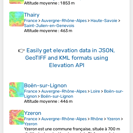
Altitude moyenne
: 1 853 m
Thairy
France
>
Auvergne-Rhône-Alpes
>
Haute-Savoie
>
Saint-Julien-en-Genevois
Altitude moyenne
: 463 m
👉
Easily
get elevation data in JSON,
GeoTIFF and KML formats
using
Elevation API
Boën-sur-Lignon
France
>
Auvergne-Rhône-Alpes
>
Loire
>
Boën-sur-
Lignon
>
Boën-sur-Lignon
Altitude moyenne
: 446 m
Yzeron
France
>
Auvergne-Rhône-Alpes
>
Rhône
>
Yzeron
>
Yzeron
Yzeron est une commune française, située à 700 m