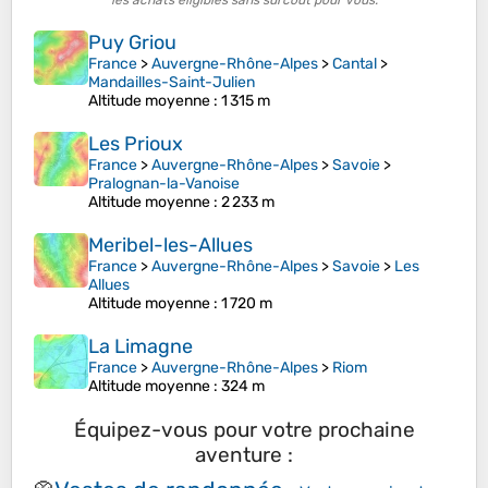
les achats éligibles sans surcoût pour vous.
Puy Griou
France
>
Auvergne-Rhône-Alpes
>
Cantal
>
Mandailles-Saint-Julien
Altitude moyenne
: 1 315 m
Les Prioux
France
>
Auvergne-Rhône-Alpes
>
Savoie
>
Pralognan-la-Vanoise
Altitude moyenne
: 2 233 m
Meribel-les-Allues
France
>
Auvergne-Rhône-Alpes
>
Savoie
>
Les
Allues
Altitude moyenne
: 1 720 m
La Limagne
France
>
Auvergne-Rhône-Alpes
>
Riom
Altitude moyenne
: 324 m
Équipez-vous pour votre prochaine
aventure :