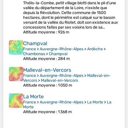
Thélis-la-Combe, petit village blotti dans le pli d'une
vallée du département de la Loire, n'existe que
depuis la Révolution. Cette commune de 1500
hectares, dont le périmètre est calqué sur le bassin
versant de la vallée du Riotet, doit son existence aux
concessions faites par ses voisins lors de sa…
Altitude moyenne
: 926 m
Champval
France
>
Auvergne-Rhône-Alpes
>
Ardèche
>
Chambonas
>
Champval
Altitude moyenne
: 284 m
Malleval-en-Vercors
France
>
Auvergne-Rhône-Alpes
>
Malleval-en-
Vercors
>
Malleval-en-Vercors
Altitude moyenne
: 1 050 m
La Morte
France
>
Auvergne-Rhône-Alpes
>
La Morte
>
La
Morte
Altitude moyenne
: 1 368 m