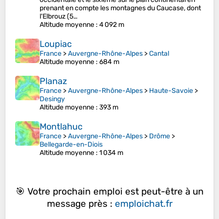
prenant en compte les montagnes du Caucase, dont
l'Elbrouz (5…
Altitude moyenne
: 4 092 m
Loupiac
France
>
Auvergne-Rhône-Alpes
>
Cantal
Altitude moyenne
: 684 m
Planaz
France
>
Auvergne-Rhône-Alpes
>
Haute-Savoie
>
Desingy
Altitude moyenne
: 393 m
Montlahuc
France
>
Auvergne-Rhône-Alpes
>
Drôme
>
Bellegarde-en-Diois
Altitude moyenne
: 1 034 m
🎯 Votre prochain emploi est peut-être à un
message près :
emploichat.fr