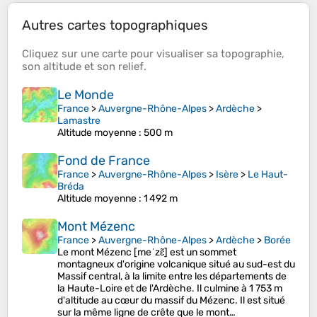
Autres cartes topographiques
Cliquez sur une
carte
pour visualiser sa
topographie
,
son
altitude
et son
relief
.
Le Monde
France
>
Auvergne-Rhône-Alpes
>
Ardèche
>
Lamastre
Altitude moyenne
: 500 m
Fond de France
France
>
Auvergne-Rhône-Alpes
>
Isère
>
Le Haut-
Bréda
Altitude moyenne
: 1 492 m
Mont Mézenc
France
>
Auvergne-Rhône-Alpes
>
Ardèche
>
Borée
Le mont Mézenc [meˈzɛ̃] est un sommet
montagneux d'origine volcanique situé au sud-est du
Massif central, à la limite entre les départements de
la Haute-Loire et de l'Ardèche. Il culmine à 1 753 m
d'altitude au cœur du massif du Mézenc. Il est situé
sur la même ligne de crête que le mont…