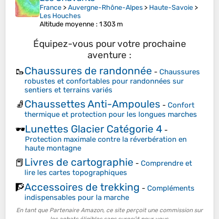
France
>
Auvergne-Rhône-Alpes
>
Haute-Savoie
>
Les Houches
Altitude moyenne
: 1 303 m
Équipez-vous pour votre prochaine
aventure :
Chaussures de randonnée
🥾
-
Chaussures
robustes et confortables pour randonnées sur
sentiers et terrains variés
Chaussettes Anti-Ampoules
🧦
-
Confort
thermique et protection pour les longues marches
Lunettes Glacier Catégorie 4
🕶️
-
Protection maximale contre la réverbération en
haute montagne
Livres de cartographie
📕
-
Comprendre et
lire les cartes topographiques
Accessoires de trekking
🧗
-
Compléments
indispensables pour la marche
En tant que Partenaire Amazon, ce site perçoit une commission sur