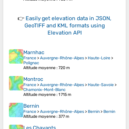
👉
Easily
get elevation data in JSON,
GeoTIFF and KML formats
using
Elevation API
Marnhac
France
>
Auvergne-Rhône-Alpes
>
Haute-Loire
>
Polignac
Altitude moyenne
: 720 m
Montroc
France
>
Auvergne-Rhône-Alpes
>
Haute-Savoie
>
Chamonix-Mont-Blanc
Altitude moyenne
: 1 715 m
Bernin
France
>
Auvergne-Rhône-Alpes
>
Bernin
>
Bernin
Altitude moyenne
: 377 m
Les Chavants