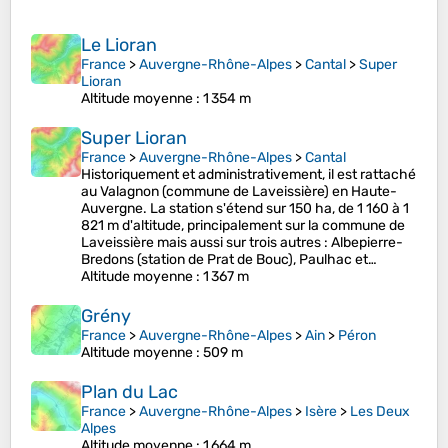
Le Lioran
France
>
Auvergne-Rhône-Alpes
>
Cantal
>
Super
Lioran
Altitude moyenne
: 1 354 m
Super Lioran
France
>
Auvergne-Rhône-Alpes
>
Cantal
Historiquement et administrativement, il est rattaché
au Valagnon (commune de Laveissière) en Haute-
Auvergne. La station s'étend sur 150 ha, de 1 160 à 1
821 m d'altitude, principalement sur la commune de
Laveissière mais aussi sur trois autres : Albepierre-
Bredons (station de Prat de Bouc), Paulhac et…
Altitude moyenne
: 1 367 m
Grény
France
>
Auvergne-Rhône-Alpes
>
Ain
>
Péron
Altitude moyenne
: 509 m
Plan du Lac
France
>
Auvergne-Rhône-Alpes
>
Isère
>
Les Deux
Alpes
Altitude moyenne
: 1 664 m