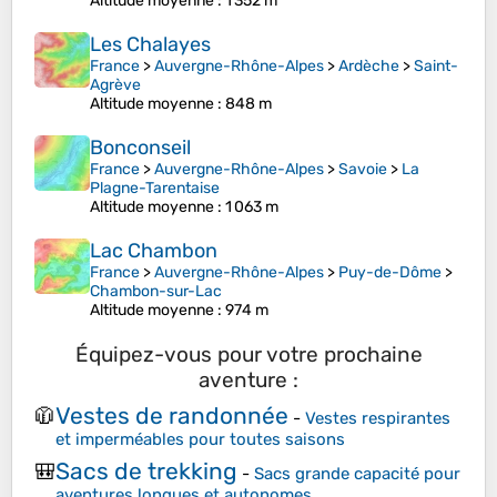
Altitude moyenne
: 1 352 m
Les Chalayes
France
>
Auvergne-Rhône-Alpes
>
Ardèche
>
Saint-
Agrève
Altitude moyenne
: 848 m
Bonconseil
France
>
Auvergne-Rhône-Alpes
>
Savoie
>
La
Plagne-Tarentaise
Altitude moyenne
: 1 063 m
Lac Chambon
France
>
Auvergne-Rhône-Alpes
>
Puy-de-Dôme
>
Chambon-sur-Lac
Altitude moyenne
: 974 m
Équipez-vous pour votre prochaine
aventure :
Vestes de randonnée
🧥
-
Vestes respirantes
et imperméables pour toutes saisons
Sacs de trekking
🎒
-
Sacs grande capacité pour
aventures longues et autonomes