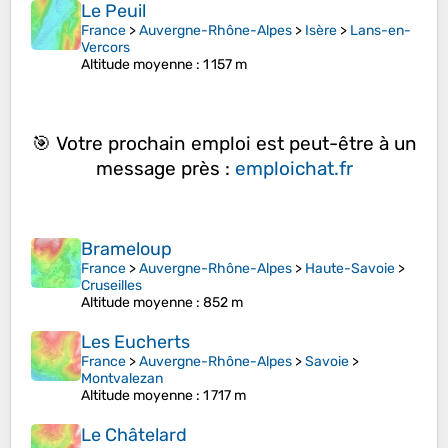
Le Peuil
France
>
Auvergne-Rhône-Alpes
>
Isère
>
Lans-en-
Vercors
Altitude moyenne
: 1 157 m
🎯 Votre prochain emploi est peut-être à un
message près :
emploichat.fr
Brameloup
France
>
Auvergne-Rhône-Alpes
>
Haute-Savoie
>
Cruseilles
Altitude moyenne
: 852 m
Les Eucherts
France
>
Auvergne-Rhône-Alpes
>
Savoie
>
Montvalezan
Altitude moyenne
: 1 717 m
Le Châtelard