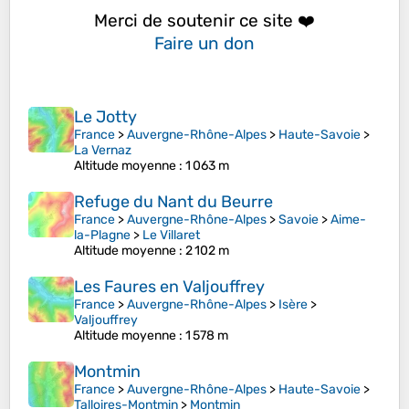
Merci de soutenir ce site ❤️
Faire un don
Le Jotty
France
>
Auvergne-Rhône-Alpes
>
Haute-Savoie
>
La Vernaz
Altitude moyenne
: 1 063 m
Refuge du Nant du Beurre
France
>
Auvergne-Rhône-Alpes
>
Savoie
>
Aime-
la-Plagne
>
Le Villaret
Altitude moyenne
: 2 102 m
Les Faures en Valjouffrey
France
>
Auvergne-Rhône-Alpes
>
Isère
>
Valjouffrey
Altitude moyenne
: 1 578 m
Montmin
France
>
Auvergne-Rhône-Alpes
>
Haute-Savoie
>
Talloires-Montmin
>
Montmin