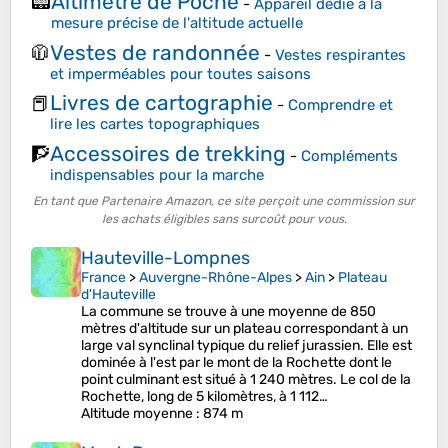
Altimètre de Poche
📟
-
Appareil dédié à la
mesure précise de l'altitude actuelle
Vestes de randonnée
🧥
-
Vestes respirantes
et imperméables pour toutes saisons
Livres de cartographie
📕
-
Comprendre et
lire les cartes topographiques
Accessoires de trekking
🧗
-
Compléments
indispensables pour la marche
En tant que Partenaire Amazon, ce site perçoit une commission sur
les achats éligibles sans surcoût pour vous.
Hauteville-Lompnes
France
>
Auvergne-Rhône-Alpes
>
Ain
>
Plateau
d'Hauteville
La commune se trouve à une moyenne de 850
mètres d'altitude sur un plateau correspondant à un
large val synclinal typique du relief jurassien. Elle est
dominée à l'est par le mont de la Rochette dont le
point culminant est situé à 1 240 mètres. Le col de la
Rochette, long de 5 kilomètres, à 1 112…
Altitude moyenne
: 874 m