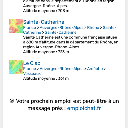
d'altitude dans le département du Rhône en région
Auvergne-Rhône-Alpes.
Altitude moyenne
: 703 m
Sainte-Catherine
France
>
Auvergne-Rhône-Alpes
>
Rhône
>
Sainte-
Catherine
>
Sainte-Catherine
Sainte Catherine est une commune française située
à 680 m d’altitude dans le département du Rhône, en
région Auvergne-Rhone-Alpes.
Altitude moyenne
: 723 m
Le Clap
France
>
Auvergne-Rhône-Alpes
>
Ardèche
>
Vesseaux
Altitude moyenne
: 361 m
🎯 Votre prochain emploi est peut-être à un
message près :
emploichat.fr