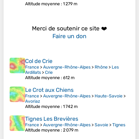
Altitude moyenne
: 1 279 m
Merci de soutenir ce site ❤️
Faire un don
Col de Crie
France
>
Auvergne-Rhône-Alpes
>
Rhône
>
Les
Ardillats
>
Crie
Altitude moyenne
: 612 m
Le Crot aux Chiens
France
>
Auvergne-Rhône-Alpes
>
Haute-Savoie
>
Avoriaz
Altitude moyenne
: 1 742 m
Tignes Les Brevières
France
>
Auvergne-Rhône-Alpes
>
Savoie
>
Tignes
Altitude moyenne
: 2 079 m