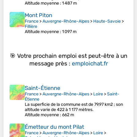
Altitude moyenne
: 1 487 m
Mont Piton
France
>
Auvergne-Rhône-Alpes
>
Haute-Savoie
>
Fillière
Altitude moyenne
: 1 097 m
🎯 Votre prochain emploi est peut-être à un
message près :
emploichat.fr
Saint-Étienne
France
>
Auvergne-Rhône-Alpes
>
Loire
>
Saint-
Étienne
La superficie de la commune est de 79,97 km2 ; son
altitude varie de 422 à 1 177 mètres.
Altitude moyenne
: 662 m
Émetteur du mont Pilat
France
>
Auvergne-Rhône-Alpes
>
Loire
>