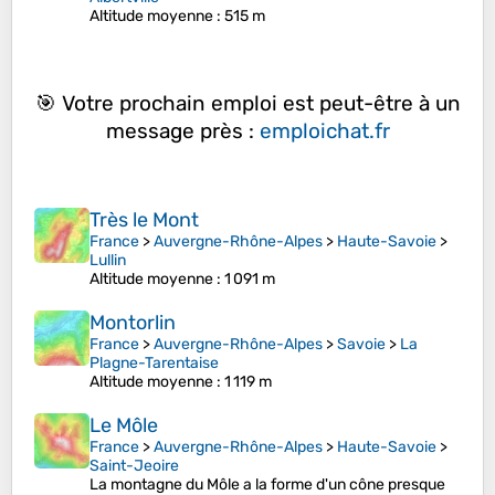
Altitude moyenne
: 515 m
🎯 Votre prochain emploi est peut-être à un
message près :
emploichat.fr
Très le Mont
France
>
Auvergne-Rhône-Alpes
>
Haute-Savoie
>
Lullin
Altitude moyenne
: 1 091 m
Montorlin
France
>
Auvergne-Rhône-Alpes
>
Savoie
>
La
Plagne-Tarentaise
Altitude moyenne
: 1 119 m
Le Môle
France
>
Auvergne-Rhône-Alpes
>
Haute-Savoie
>
Saint-Jeoire
La montagne du Môle a la forme d'un cône presque