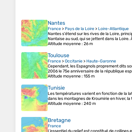
Nantes
France
>
Pays de la Loire
>
Loire-Atlantique
Nantes s'étend sur les rives de la Loire, princi
Nantaise au sud, qui se jettent dans la Loire. 
Altitude moyenne
: 26 m
Toulouse
France
>
Occitanie
>
Haute-Garonne
Cependant, les Espagnols proprement dits so
2006 le 75e anniversaire de la république es
Altitude moyenne
: 155 m
Tunisie
Les températures varient en fonction de la lat
dans les montagnes de Kroumirie en hiver, l
Altitude moyenne
: 240 m
Bretagne
France
L’essentiel du relief est constitué de colline