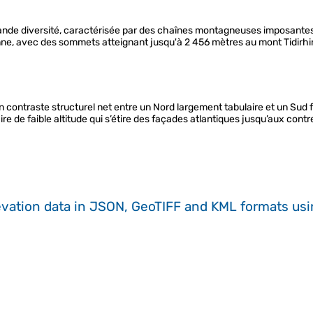
de diversité, caractérisée par des chaînes montagneuses imposantes, d
éenne, avec des sommets atteignant jusqu'à 2 456 mètres au mont Tidirhi
n contraste structurel net entre un Nord largement tabulaire et un Sud 
 de faible altitude qui s’étire des façades atlantiques jusqu’aux contr
evation data in JSON, GeoTIFF and KML formats
us