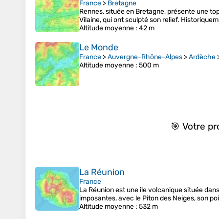
France
>
Bretagne
Rennes, située en Bretagne, présente une topog
Vilaine, qui ont sculpté son relief. Historiqu
Altitude moyenne
: 42 m
Le Monde
France
>
Auvergne-Rhône-Alpes
>
Ardèche
Altitude moyenne
: 500 m
🎯 Votre p
La Réunion
France
La Réunion est une île volcanique située dans
imposantes, avec le Piton des Neiges, son poi
Altitude moyenne
: 532 m