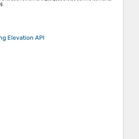
).
ing
Elevation API