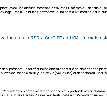
plate, avec une altitude moyenne d'environ 50 mètres au-dessus du niv
paysage urbain. La butte Montmartre, culminant à 131 mètres, est la plu
evation data in JSON, GeoTIFF and KML formats
us
isien, présente un relief principalement constitué de plaines et de plat
buttes de Rosne à Neuilly-en-Vexin (Val-d'Oise) et descendant jusqu'à
, s'étendant des côtes méditerranéennes aux profondeurs du Sahara. Au nor
. Plus au sud, les Hautes Plaines, ou Hauts Plateaux, s'étendent sur envi