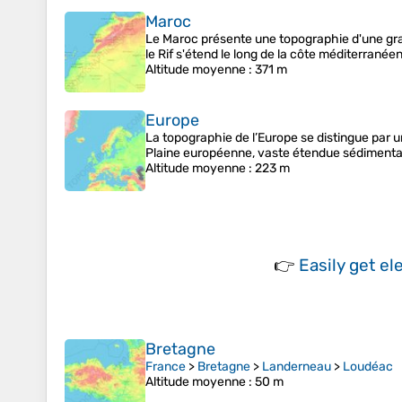
Maroc
Le Maroc présente une topographie d'une gran
le Rif s'étend le long de la côte méditerran
Altitude moyenne
: 371 m
Europe
La topographie de l’Europe se distingue par u
Plaine européenne, vaste étendue sédimentaire
Altitude moyenne
: 223 m
👉
Easily
get el
Bretagne
France
>
Bretagne
>
Landerneau
>
Loudéac
Altitude moyenne
: 50 m