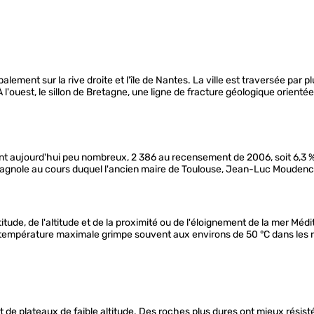
palement sur la rive droite et l'île de Nantes. La ville est traversée par 
À l'ouest, le sillon de Bretagne, une ligne de fracture géologique orienté
nt aujourd'hui peu nombreux, 2 386 au recensement de 2006, soit 6,3 %
pagnole au cours duquel l'ancien maire de Toulouse, Jean-Luc Moudenc 
itude, de l'altitude et de la proximité ou de l'éloignement de la mer Méd
a température maximale grimpe souvent aux environs de 50 °C dans les 
s et de plateaux de faible altitude. Des roches plus dures ont mieux rés