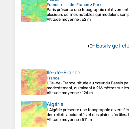
France
>
Île-de-France
>
Paris
Paris présente une topographie relativement 
plusieurs collines notables qui modèlent son 
Altitude moyenne
: 62 m
👉
Easily
get el
Île-de-France
France
L'Île-de-France, située au cœur du Bassin par
modestement, culminant à 216 mètres sur les 
Altitude moyenne
: 124 m
Algérie
L'Algérie présente une topographie diversifiée
des reliefs accidentés et des plaines fertiles
Altitude moyenne
: 511 m