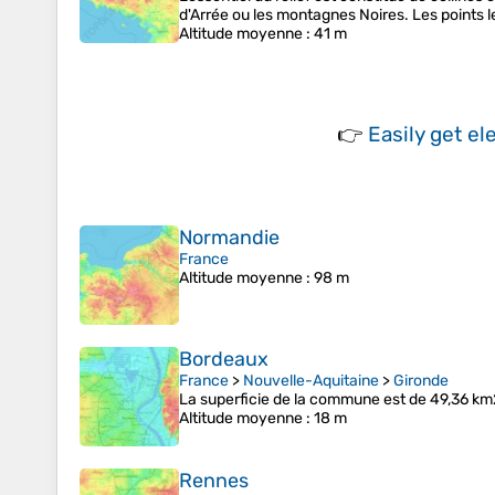
d'Arrée ou les montagnes Noires. Les points 
Altitude moyenne
: 41 m
👉
Easily
get el
Normandie
France
Altitude moyenne
: 98 m
Bordeaux
France
>
Nouvelle-Aquitaine
>
Gironde
La superficie de la commune est de 49,36 km2.
Altitude moyenne
: 18 m
Rennes