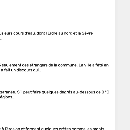
plusieurs cours d'eau, dont l'Erdre au nord et la Sèvre
e…
 seulement des étrangers de la commune. La ville a fêté en
a fait un discours qui…
iterranée. S'il peut faire quelques degrés au-dessous de 0 °C
régions…
isté à l’érosion et forment quelques crêtes comme les monts