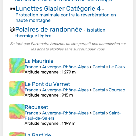
Lunettes Glacier Catégorie 4
🕶️
-
Protection maximale contre la réverbération en
haute montagne
Polaires de randonnée
🧥
-
Isolation
thermique légère
En tant que Partenaire Amazon, ce site perçoit une commission sur
les achats éligibles sans surcoût pour vous.
La Maurinie
France
>
Auvergne-Rhône-Alpes
>
Cantal
>
Le Claux
Altitude moyenne
: 1 279 m
Le Pont du Vernet
France
>
Auvergne-Rhône-Alpes
>
Cantal
>
Joursac
Altitude moyenne
: 915 m
Récusset
France
>
Auvergne-Rhône-Alpes
>
Cantal
>
Saint-
Paul-de-Salers
Altitude moyenne
: 1 199 m
La Bastide