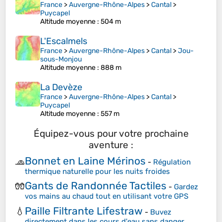
France
>
Auvergne-Rhône-Alpes
>
Cantal
>
Puycapel
Altitude moyenne
: 504 m
L'Escalmels
France
>
Auvergne-Rhône-Alpes
>
Cantal
>
Jou-
sous-Monjou
Altitude moyenne
: 888 m
La Devèze
France
>
Auvergne-Rhône-Alpes
>
Cantal
>
Puycapel
Altitude moyenne
: 557 m
Équipez-vous pour votre prochaine
aventure :
Bonnet en Laine Mérinos
🧢
-
Régulation
thermique naturelle pour les nuits froides
Gants de Randonnée Tactiles
🧤
-
Gardez
vos mains au chaud tout en utilisant votre GPS
Paille Filtrante Lifestraw
💧
-
Buvez
directement dans les cours d'eau sans danger