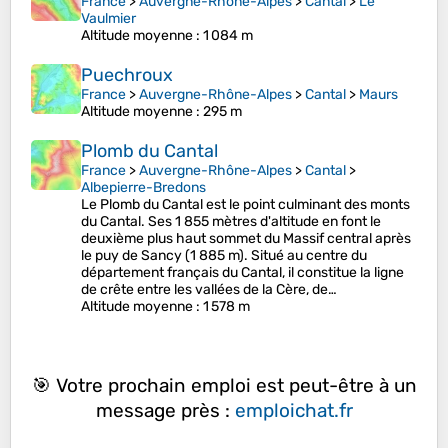
France
>
Auvergne-Rhône-Alpes
>
Cantal
>
Le
Vaulmier
Altitude moyenne
: 1 084 m
Puechroux
France
>
Auvergne-Rhône-Alpes
>
Cantal
>
Maurs
Altitude moyenne
: 295 m
Plomb du Cantal
France
>
Auvergne-Rhône-Alpes
>
Cantal
>
Albepierre-Bredons
Le Plomb du Cantal est le point culminant des monts
du Cantal. Ses 1 855 mètres d'altitude en font le
deuxième plus haut sommet du Massif central après
le puy de Sancy (1 885 m). Situé au centre du
département français du Cantal, il constitue la ligne
de crête entre les vallées de la Cère, de…
Altitude moyenne
: 1 578 m
🎯 Votre prochain emploi est peut-être à un
message près :
emploichat.fr