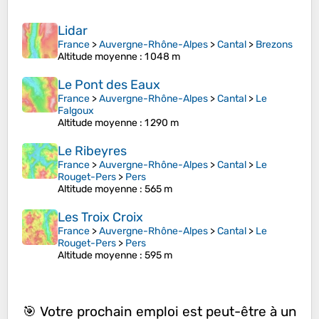
Lidar
France
>
Auvergne-Rhône-Alpes
>
Cantal
>
Brezons
Altitude moyenne
: 1 048 m
Le Pont des Eaux
France
>
Auvergne-Rhône-Alpes
>
Cantal
>
Le
Falgoux
Altitude moyenne
: 1 290 m
Le Ribeyres
France
>
Auvergne-Rhône-Alpes
>
Cantal
>
Le
Rouget-Pers
>
Pers
Altitude moyenne
: 565 m
Les Troix Croix
France
>
Auvergne-Rhône-Alpes
>
Cantal
>
Le
Rouget-Pers
>
Pers
Altitude moyenne
: 595 m
🎯 Votre prochain emploi est peut-être à un