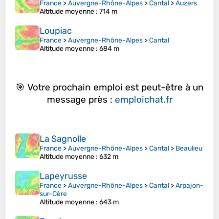
France
>
Auvergne-Rhône-Alpes
>
Cantal
>
Auzers
Altitude moyenne
: 714 m
Loupiac
France
>
Auvergne-Rhône-Alpes
>
Cantal
Altitude moyenne
: 684 m
🎯 Votre prochain emploi est peut-être à un
message près :
emploichat.fr
La Sagnolle
France
>
Auvergne-Rhône-Alpes
>
Cantal
>
Beaulieu
Altitude moyenne
: 632 m
Lapeyrusse
France
>
Auvergne-Rhône-Alpes
>
Cantal
>
Arpajon-
sur-Cère
Altitude moyenne
: 643 m