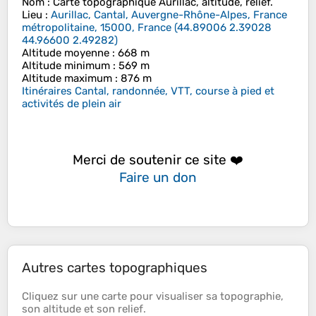
Nom
: Carte topographique
Aurillac
, altitude, relief.
Lieu
:
Aurillac, Cantal, Auvergne-Rhône-Alpes, France
métropolitaine, 15000, France
(
44.89006 2.39028
44.96600 2.49282
)
Altitude moyenne
: 668 m
Altitude minimum
: 569 m
Altitude maximum
: 876 m
Itinéraires Cantal, randonnée, VTT, course à pied et
activités de plein air
Merci de soutenir ce site ❤️
Faire un don
Autres cartes topographiques
Cliquez sur une
carte
pour visualiser sa
topographie
,
son
altitude
et son
relief
.