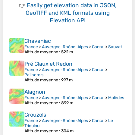
👉
Easily
get elevation data in JSON,
GeoTIFF and KML formats
using
Elevation API
Chavaniac
France
>
Auvergne-Rhône-Alpes
>
Cantal
>
Sauvat
Altitude moyenne
: 522 m
Pré Claux et Redon
France
>
Auvergne-Rhône-Alpes
>
Cantal
>
Pailherols
Altitude moyenne
: 997 m
Alagnon
France
>
Auvergne-Rhône-Alpes
>
Cantal
>
Molèdes
Altitude moyenne
: 899 m
Crouzols
France
>
Auvergne-Rhône-Alpes
>
Cantal
>
Le
Trioulou
Altitude moyenne
: 304 m