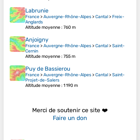
Labrunie
France
>
Auvergne-Rhône-Alpes
>
Cantal
>
Freix-
Anglards
Altitude moyenne
: 760 m
Anjoigny
France
>
Auvergne-Rhône-Alpes
>
Cantal
>
Saint-
Cernin
Altitude moyenne
: 755 m
Puy de Bassierou
France
>
Auvergne-Rhône-Alpes
>
Cantal
>
Saint-
Projet-de-Salers
Altitude moyenne
: 1 190 m
Merci de soutenir ce site ❤️
Faire un don