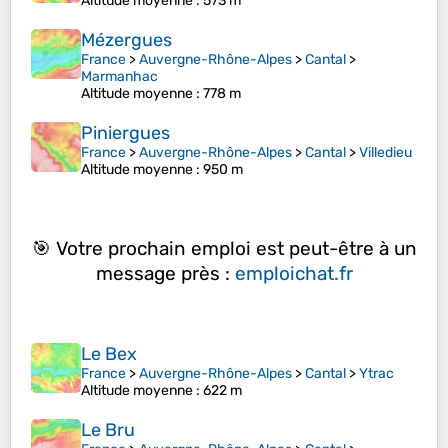
Altitude moyenne
: 573 m
Mézergues
France
>
Auvergne-Rhône-Alpes
>
Cantal
>
Marmanhac
Altitude moyenne
: 778 m
Piniergues
France
>
Auvergne-Rhône-Alpes
>
Cantal
>
Villedieu
Altitude moyenne
: 950 m
🎯 Votre prochain emploi est peut-être à un
message près :
emploichat.fr
Le Bex
France
>
Auvergne-Rhône-Alpes
>
Cantal
>
Ytrac
Altitude moyenne
: 622 m
Le Bru