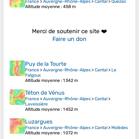
France
>
Auvergne-Rhône-Alpes
>
Cantal
>
Quézac
Altitude moyenne
: 458 m
Merci de soutenir ce site ❤️
Faire un don
Puy de la Tourte
France
>
Auvergne-Rhône-Alpes
>
Cantal
>
Le
Falgoux
Altitude moyenne
: 1 342 m
Téton de Vénus
France
>
Auvergne-Rhône-Alpes
>
Cantal
>
Laveissière
Altitude moyenne
: 1 452 m
Luzargues
France
>
Auvergne-Rhône-Alpes
>
Cantal
>
Molèdes
Altitude moyenne
: 1 072 m