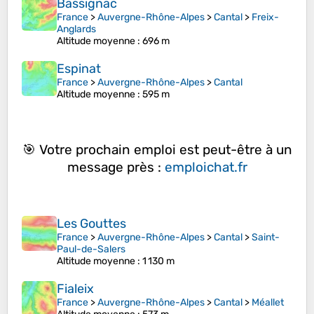
Bassignac
France
>
Auvergne-Rhône-Alpes
>
Cantal
>
Freix-
Anglards
Altitude moyenne
: 696 m
Espinat
France
>
Auvergne-Rhône-Alpes
>
Cantal
Altitude moyenne
: 595 m
🎯 Votre prochain emploi est peut-être à un
message près :
emploichat.fr
Les Gouttes
France
>
Auvergne-Rhône-Alpes
>
Cantal
>
Saint-
Paul-de-Salers
Altitude moyenne
: 1 130 m
Fialeix
France
>
Auvergne-Rhône-Alpes
>
Cantal
>
Méallet