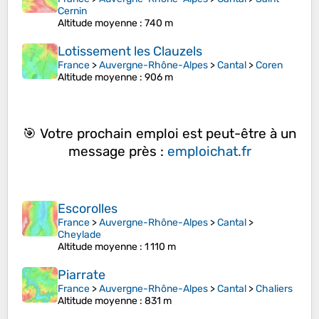
Cernin
Altitude moyenne
: 740 m
Lotissement les Clauzels
France
>
Auvergne-Rhône-Alpes
>
Cantal
>
Coren
Altitude moyenne
: 906 m
🎯 Votre prochain emploi est peut-être à un
message près :
emploichat.fr
Escorolles
France
>
Auvergne-Rhône-Alpes
>
Cantal
>
Cheylade
Altitude moyenne
: 1 110 m
Piarrate
France
>
Auvergne-Rhône-Alpes
>
Cantal
>
Chaliers
Altitude moyenne
: 831 m