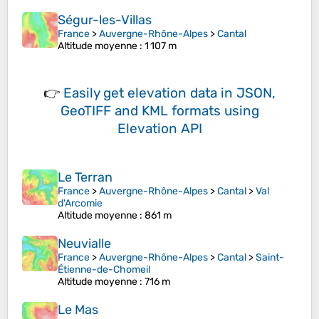
Ségur-les-Villas
France
>
Auvergne-Rhône-Alpes
>
Cantal
Altitude moyenne
: 1 107 m
👉
Easily
get elevation data in JSON,
GeoTIFF and KML formats
using
Elevation API
Le Terran
France
>
Auvergne-Rhône-Alpes
>
Cantal
>
Val
d'Arcomie
Altitude moyenne
: 861 m
Neuvialle
France
>
Auvergne-Rhône-Alpes
>
Cantal
>
Saint-
Étienne-de-Chomeil
Altitude moyenne
: 716 m
Le Mas