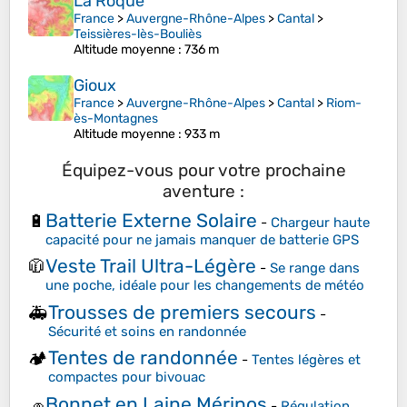
La Roque
France
>
Auvergne-Rhône-Alpes
>
Cantal
>
Teissières-lès-Bouliès
Altitude moyenne
: 736 m
Gioux
France
>
Auvergne-Rhône-Alpes
>
Cantal
>
Riom-
ès-Montagnes
Altitude moyenne
: 933 m
Équipez-vous pour votre prochaine
aventure :
Batterie Externe Solaire
🔋
-
Chargeur haute
capacité pour ne jamais manquer de batterie GPS
Veste Trail Ultra-Légère
🧥
-
Se range dans
une poche, idéale pour les changements de météo
Trousses de premiers secours
🚑
-
Sécurité et soins en randonnée
Tentes de randonnée
🏕️
-
Tentes légères et
compactes pour bivouac
Bonnet en Laine Mérinos
🧢
-
Régulation