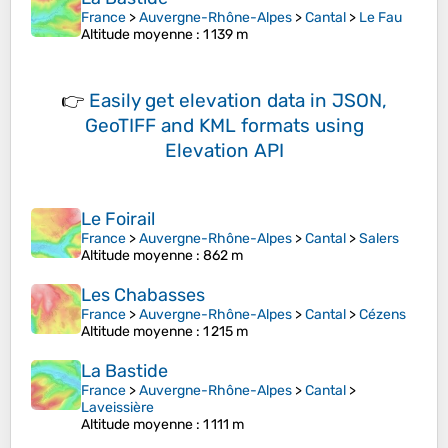
France
>
Auvergne-Rhône-Alpes
>
Cantal
>
Le Fau
Altitude moyenne
: 1 139 m
👉
Easily
get elevation data in JSON,
GeoTIFF and KML formats
using
Elevation API
Le Foirail
France
>
Auvergne-Rhône-Alpes
>
Cantal
>
Salers
Altitude moyenne
: 862 m
Les Chabasses
France
>
Auvergne-Rhône-Alpes
>
Cantal
>
Cézens
Altitude moyenne
: 1 215 m
La Bastide
France
>
Auvergne-Rhône-Alpes
>
Cantal
>
Laveissière
Altitude moyenne
: 1 111 m