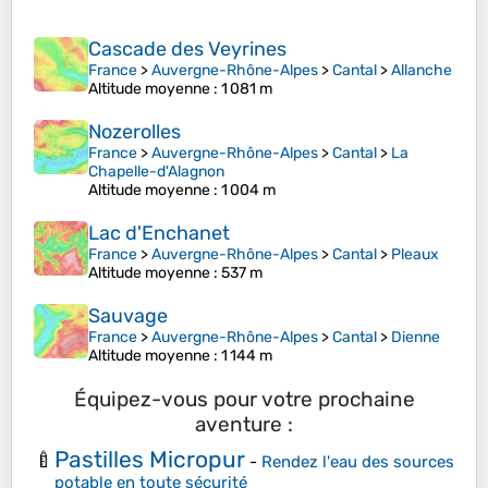
Cascade des Veyrines
France
>
Auvergne-Rhône-Alpes
>
Cantal
>
Allanche
Altitude moyenne
: 1 081 m
Nozerolles
France
>
Auvergne-Rhône-Alpes
>
Cantal
>
La
Chapelle-d'Alagnon
Altitude moyenne
: 1 004 m
Lac d'Enchanet
France
>
Auvergne-Rhône-Alpes
>
Cantal
>
Pleaux
Altitude moyenne
: 537 m
Sauvage
France
>
Auvergne-Rhône-Alpes
>
Cantal
>
Dienne
Altitude moyenne
: 1 144 m
Équipez-vous pour votre prochaine
aventure :
Pastilles Micropur
🍼
-
Rendez l'eau des sources
potable en toute sécurité