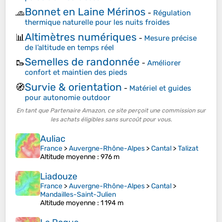
Bonnet en Laine Mérinos
🧢
-
Régulation
thermique naturelle pour les nuits froides
Altimètres numériques
📊
-
Mesure précise
de l’altitude en temps réel
Semelles de randonnée
🥾
-
Améliorer
confort et maintien des pieds
Survie & orientation
🧭
-
Matériel et guides
pour autonomie outdoor
En tant que Partenaire Amazon, ce site perçoit une commission sur
les achats éligibles sans surcoût pour vous.
Auliac
France
>
Auvergne-Rhône-Alpes
>
Cantal
>
Talizat
Altitude moyenne
: 976 m
Liadouze
France
>
Auvergne-Rhône-Alpes
>
Cantal
>
Mandailles-Saint-Julien
Altitude moyenne
: 1 194 m