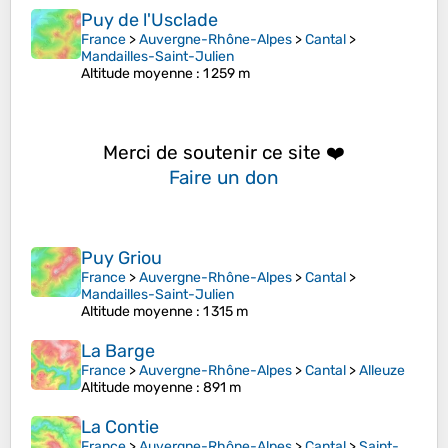
Puy de l'Usclade
France
>
Auvergne-Rhône-Alpes
>
Cantal
>
Mandailles-Saint-Julien
Altitude moyenne
: 1 259 m
Merci de soutenir ce site ❤️
Faire un don
Puy Griou
France
>
Auvergne-Rhône-Alpes
>
Cantal
>
Mandailles-Saint-Julien
Altitude moyenne
: 1 315 m
La Barge
France
>
Auvergne-Rhône-Alpes
>
Cantal
>
Alleuze
Altitude moyenne
: 891 m
La Contie
France
>
Auvergne-Rhône-Alpes
>
Cantal
>
Saint-