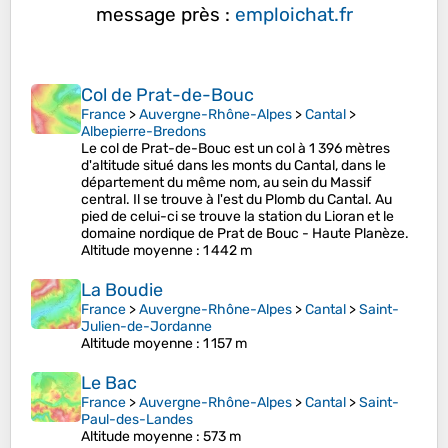
message près :
emploichat.fr
Col de Prat-de-Bouc
France
>
Auvergne-Rhône-Alpes
>
Cantal
>
Albepierre-Bredons
Le col de Prat-de-Bouc est un col à 1 396 mètres
d'altitude situé dans les monts du Cantal, dans le
département du même nom, au sein du Massif
central. Il se trouve à l'est du Plomb du Cantal. Au
pied de celui-ci se trouve la station du Lioran et le
domaine nordique de Prat de Bouc - Haute Planèze.
Altitude moyenne
: 1 442 m
La Boudie
France
>
Auvergne-Rhône-Alpes
>
Cantal
>
Saint-
Julien-de-Jordanne
Altitude moyenne
: 1 157 m
Le Bac
France
>
Auvergne-Rhône-Alpes
>
Cantal
>
Saint-
Paul-des-Landes
Altitude moyenne
: 573 m