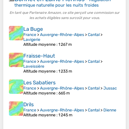
thermique naturelle pour les nuits froides
En tant que Partenaire Amazon, ce site perçoit une commission sur
les achats éligibles sans surcoût pour vous.
La Buge
France
>
Auvergne-Rhône-Alpes
>
Cantal
>
Lavigerie
Altitude moyenne
: 1 267 m
Fraisse-Haut
France
>
Auvergne-Rhône-Alpes
>
Cantal
>
Laveissière
Altitude moyenne
: 1 233 m
Les Sabatiers
France
>
Auvergne-Rhône-Alpes
>
Cantal
>
Jussac
Altitude moyenne
: 665 m
Drils
France
>
Auvergne-Rhône-Alpes
>
Cantal
>
Dienne
Altitude moyenne
: 1 245 m