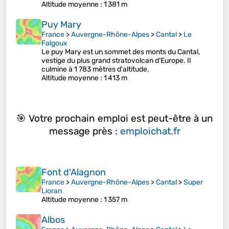
Altitude moyenne
: 1 381 m
Puy Mary
France
>
Auvergne-Rhône-Alpes
>
Cantal
>
Le
Falgoux
Le puy Mary est un sommet des monts du Cantal,
vestige du plus grand stratovolcan d'Europe. Il
culmine à 1 783 mètres d'altitude.
Altitude moyenne
: 1 413 m
🎯 Votre prochain emploi est peut-être à un
message près :
emploichat.fr
Font d'Alagnon
France
>
Auvergne-Rhône-Alpes
>
Cantal
>
Super
Lioran
Altitude moyenne
: 1 357 m
Albos