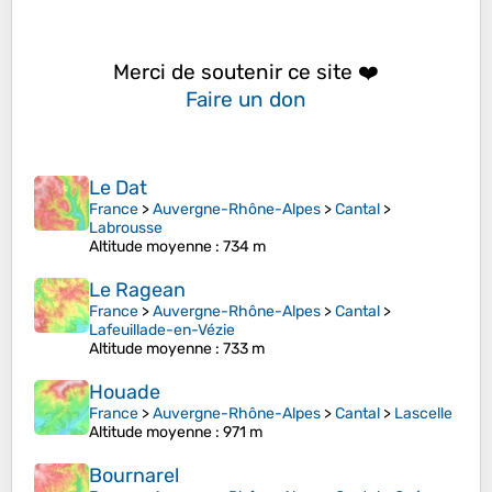
Merci de soutenir ce site ❤️
Faire un don
Le Dat
France
>
Auvergne-Rhône-Alpes
>
Cantal
>
Labrousse
Altitude moyenne
: 734 m
Le Ragean
France
>
Auvergne-Rhône-Alpes
>
Cantal
>
Lafeuillade-en-Vézie
Altitude moyenne
: 733 m
Houade
France
>
Auvergne-Rhône-Alpes
>
Cantal
>
Lascelle
Altitude moyenne
: 971 m
Bournarel