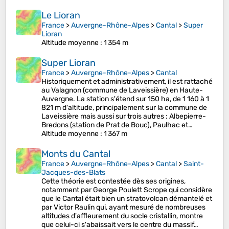
Le Lioran
France
>
Auvergne-Rhône-Alpes
>
Cantal
>
Super
Lioran
Altitude moyenne
: 1 354 m
Super Lioran
France
>
Auvergne-Rhône-Alpes
>
Cantal
Historiquement et administrativement, il est rattaché
au Valagnon (commune de Laveissière) en Haute-
Auvergne. La station s'étend sur 150 ha, de 1 160 à 1
821 m d'altitude, principalement sur la commune de
Laveissière mais aussi sur trois autres : Albepierre-
Bredons (station de Prat de Bouc), Paulhac et…
Altitude moyenne
: 1 367 m
Monts du Cantal
France
>
Auvergne-Rhône-Alpes
>
Cantal
>
Saint-
Jacques-des-Blats
Cette théorie est contestée dès ses origines,
notamment par George Poulett Scrope qui considère
que le Cantal était bien un stratovolcan démantelé et
par Victor Raulin qui, ayant mesuré de nombreuses
altitudes d'affleurement du socle cristallin, montre
que celui-ci s'abaissait vers le centre du massif…