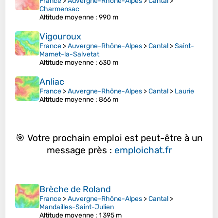
France
>
Auvergne-Rhône-Alpes
>
Cantal
>
Charmensac
Altitude moyenne
: 990 m
Vigouroux
France
>
Auvergne-Rhône-Alpes
>
Cantal
>
Saint-
Mamet-la-Salvetat
Altitude moyenne
: 630 m
Anliac
France
>
Auvergne-Rhône-Alpes
>
Cantal
>
Laurie
Altitude moyenne
: 866 m
🎯 Votre prochain emploi est peut-être à un
message près :
emploichat.fr
Brèche de Roland
France
>
Auvergne-Rhône-Alpes
>
Cantal
>
Mandailles-Saint-Julien
Altitude moyenne
: 1 395 m