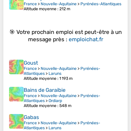
France
>
Nouvelle-Aquitaine
>
Pyrénées-Atlantiques
Altitude moyenne
: 212 m
🎯 Votre prochain emploi est peut-être à un
message près :
emploichat.fr
Goust
France
>
Nouvelle-Aquitaine
>
Pyrénées-
Atlantiques
>
Laruns
Altitude moyenne
: 1 193 m
Bains de Garaibie
France
>
Nouvelle-Aquitaine
>
Pyrénées-
Atlantiques
>
Ordiarp
Altitude moyenne
: 548 m
Gabas
France
>
Nouvelle-Aquitaine
>
Pyrénées-
Atlantiques
>
Laruns