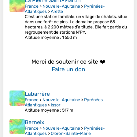
La Pierre Saint-Martin
France
>
Nouvelle-Aquitaine
>
Pyrénées-
Atlantiques
>
Arette
C'est une station familiale, un village de chalets, situé
dans une forêt de pins. Le domaine propose 55
hectares, à 2 200 mètres d'altitude. Elle fait partie du
regroupement de stations N'PY.
Altitude moyenne
: 1 650 m
Merci de soutenir ce site ❤️
Faire un don
Labarrère
France
>
Nouvelle-Aquitaine
>
Pyrénées-
Atlantiques
>
Issor
Altitude moyenne
: 517 m
Berneix
France
>
Nouvelle-Aquitaine
>
Pyrénées-
Atlantiques
>
Oloron-Sainte-Marie