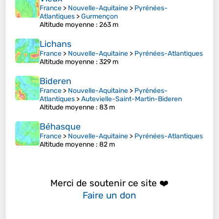
France
>
Nouvelle-Aquitaine
>
Pyrénées-
Atlantiques
>
Gurmençon
Altitude moyenne
: 263 m
Lichans
France
>
Nouvelle-Aquitaine
>
Pyrénées-Atlantiques
Altitude moyenne
: 329 m
Bideren
France
>
Nouvelle-Aquitaine
>
Pyrénées-
Atlantiques
>
Autevielle-Saint-Martin-Bideren
Altitude moyenne
: 83 m
Béhasque
France
>
Nouvelle-Aquitaine
>
Pyrénées-Atlantiques
Altitude moyenne
: 82 m
Merci de soutenir ce site ❤️
Faire un don