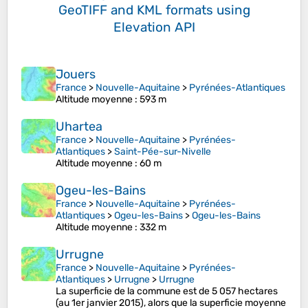
GeoTIFF and KML formats
using
Elevation API
Jouers
France
>
Nouvelle-Aquitaine
>
Pyrénées-Atlantiques
Altitude moyenne
: 593 m
Uhartea
France
>
Nouvelle-Aquitaine
>
Pyrénées-
Atlantiques
>
Saint-Pée-sur-Nivelle
Altitude moyenne
: 60 m
Ogeu-les-Bains
France
>
Nouvelle-Aquitaine
>
Pyrénées-
Atlantiques
>
Ogeu-les-Bains
>
Ogeu-les-Bains
Altitude moyenne
: 332 m
Urrugne
France
>
Nouvelle-Aquitaine
>
Pyrénées-
Atlantiques
>
Urrugne
>
Urrugne
La superficie de la commune est de 5 057 hectares
(au 1er janvier 2015), alors que la superficie moyenne