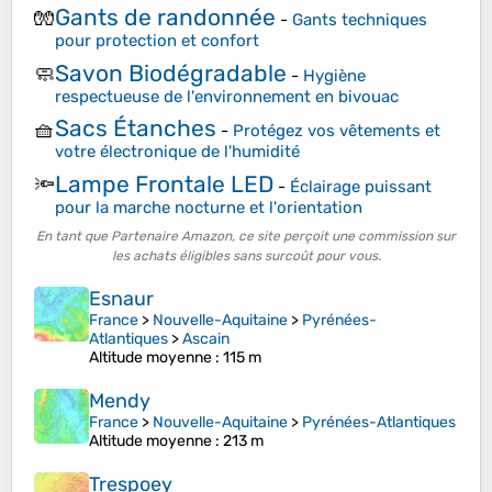
Gants de randonnée
🧤
-
Gants techniques
pour protection et confort
Savon Biodégradable
🧼
-
Hygiène
respectueuse de l'environnement en bivouac
Sacs Étanches
🧺
-
Protégez vos vêtements et
votre électronique de l'humidité
Lampe Frontale LED
🔦
-
Éclairage puissant
pour la marche nocturne et l'orientation
En tant que Partenaire Amazon, ce site perçoit une commission sur
les achats éligibles sans surcoût pour vous.
Esnaur
France
>
Nouvelle-Aquitaine
>
Pyrénées-
Atlantiques
>
Ascain
Altitude moyenne
: 115 m
Mendy
France
>
Nouvelle-Aquitaine
>
Pyrénées-Atlantiques
Altitude moyenne
: 213 m
Trespoey