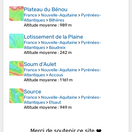
Plateau du Bénou
France
>
Nouvelle-Aquitaine
>
Pyrénées-
Atlantiques
>
Bilhères
Altitude moyenne
: 989 m
Lotissement de la Plaine
France
>
Nouvelle-Aquitaine
>
Pyrénées-
Atlantiques
>
Baudreix
Altitude moyenne
: 242 m
Soum d'Aulet
France
>
Nouvelle-Aquitaine
>
Pyrénées-
Atlantiques
>
Accous
Altitude moyenne
: 1 161 m
Source
France
>
Nouvelle-Aquitaine
>
Pyrénées-
Atlantiques
>
Etsaut
Altitude moyenne
: 949 m
Merci de soutenir ce site ❤️