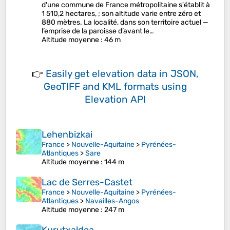
d'une commune de France métropolitaine s'établit à
1 510,2 hectares, ; son altitude varie entre zéro et
880 mètres. La localité, dans son territoire actuel —
l’emprise de la paroisse d’avant le…
Altitude moyenne
: 46 m
👉
Easily
get elevation data in JSON,
GeoTIFF and KML formats
using
Elevation API
Lehenbizkai
France
>
Nouvelle-Aquitaine
>
Pyrénées-
Atlantiques
>
Sare
Altitude moyenne
: 144 m
Lac de Serres-Castet
France
>
Nouvelle-Aquitaine
>
Pyrénées-
Atlantiques
>
Navailles-Angos
Altitude moyenne
: 247 m