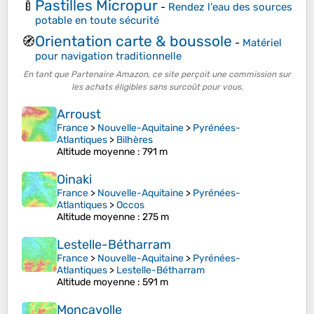
Pastilles Micropur
🍼
-
Rendez l'eau des sources
potable en toute sécurité
Orientation carte & boussole
🧭
-
Matériel
pour navigation traditionnelle
En tant que Partenaire Amazon, ce site perçoit une commission sur
les achats éligibles sans surcoût pour vous.
Arroust
France
>
Nouvelle-Aquitaine
>
Pyrénées-
Atlantiques
>
Bilhères
Altitude moyenne
: 791 m
Oinaki
France
>
Nouvelle-Aquitaine
>
Pyrénées-
Atlantiques
>
Occos
Altitude moyenne
: 275 m
Lestelle-Bétharram
France
>
Nouvelle-Aquitaine
>
Pyrénées-
Atlantiques
>
Lestelle-Bétharram
Altitude moyenne
: 591 m
Moncayolle