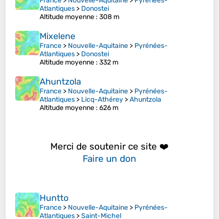
France
>
Nouvelle-Aquitaine
>
Pyrénées-
Atlantiques
>
Donostei
Altitude moyenne
: 308 m
Mixelene
France
>
Nouvelle-Aquitaine
>
Pyrénées-
Atlantiques
>
Donostei
Altitude moyenne
: 332 m
Ahuntzola
France
>
Nouvelle-Aquitaine
>
Pyrénées-
Atlantiques
>
Licq-Athérey
>
Ahuntzola
Altitude moyenne
: 626 m
Merci de soutenir ce site ❤️
Faire un don
Huntto
France
>
Nouvelle-Aquitaine
>
Pyrénées-
Atlantiques
>
Saint-Michel