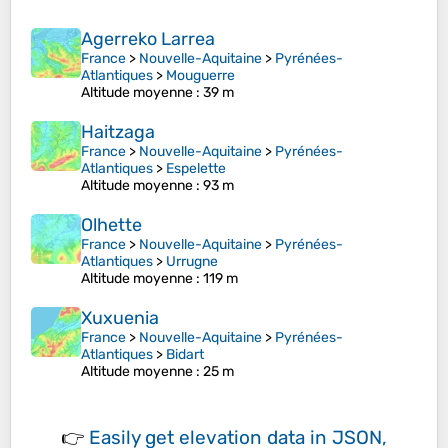
Agerreko Larrea
France
>
Nouvelle-Aquitaine
>
Pyrénées-
Atlantiques
>
Mouguerre
Altitude moyenne
: 39 m
Haitzaga
France
>
Nouvelle-Aquitaine
>
Pyrénées-
Atlantiques
>
Espelette
Altitude moyenne
: 93 m
Olhette
France
>
Nouvelle-Aquitaine
>
Pyrénées-
Atlantiques
>
Urrugne
Altitude moyenne
: 119 m
Xuxuenia
France
>
Nouvelle-Aquitaine
>
Pyrénées-
Atlantiques
>
Bidart
Altitude moyenne
: 25 m
👉
Easily
get elevation data in JSON,