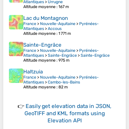
Atlantiques
>
Urrugne
Altitude moyenne
: 167 m
Lac du Montagnon
France
>
Nouvelle-Aquitaine
>
Pyrénées-
Atlantiques
>
Accous
Altitude moyenne
: 1 771 m
Sainte-Engrâce
France
>
Nouvelle-Aquitaine
>
Pyrénées-
Atlantiques
>
Sainte-Engrâce
>
Sainte-Engrâce
Altitude moyenne
: 975 m
Haltzuia
France
>
Nouvelle-Aquitaine
>
Pyrénées-
Atlantiques
>
Cambo-les-Bains
Altitude moyenne
: 82 m
👉
Easily
get elevation data in JSON,
GeoTIFF and KML formats
using
Elevation API