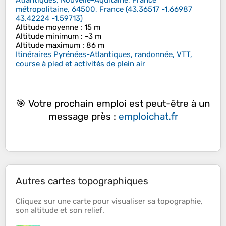
Atlantiques, Nouvelle-Aquitaine, France
métropolitaine, 64500, France
(
43.36517 -1.66987
43.42224 -1.59713
)
Altitude moyenne
: 15 m
Altitude minimum
: -3 m
Altitude maximum
: 86 m
Itinéraires Pyrénées-Atlantiques, randonnée, VTT,
course à pied et activités de plein air
🎯 Votre prochain emploi est peut-être à un
message près :
emploichat.fr
Autres cartes topographiques
Cliquez sur une
carte
pour visualiser sa
topographie
,
son
altitude
et son
relief
.