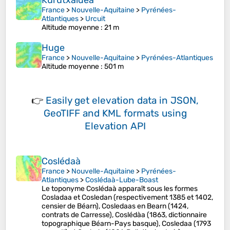
Kurutxaldea
France
>
Nouvelle-Aquitaine
>
Pyrénées-
Atlantiques
>
Urcuit
Altitude moyenne
: 21 m
Huge
France
>
Nouvelle-Aquitaine
>
Pyrénées-Atlantiques
Altitude moyenne
: 501 m
👉
Easily
get elevation data in JSON,
GeoTIFF and KML formats
using
Elevation API
Coslédaà
France
>
Nouvelle-Aquitaine
>
Pyrénées-
Atlantiques
>
Coslédaà-Lube-Boast
Le toponyme Coslédaà apparaît sous les formes
Cosladaa et Cosledan (respectivement 1385 et 1402,
censier de Béarn), Cosledaas en Bearn (1424,
contrats de Carresse), Coslédàa (1863, dictionnaire
topographique Béarn-Pays basque), Cosledaa (1793