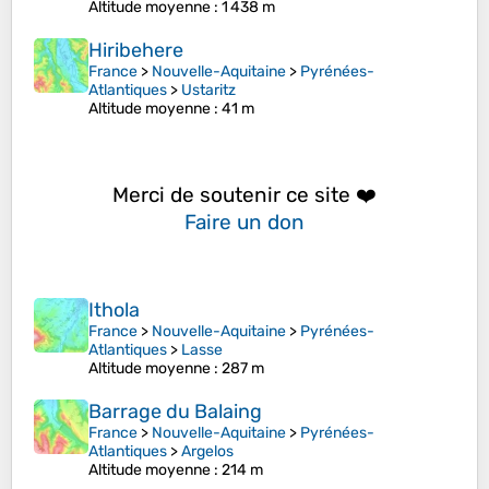
Altitude moyenne
: 1 438 m
Hiribehere
France
>
Nouvelle-Aquitaine
>
Pyrénées-
Atlantiques
>
Ustaritz
Altitude moyenne
: 41 m
Merci de soutenir ce site ❤️
Faire un don
Ithola
France
>
Nouvelle-Aquitaine
>
Pyrénées-
Atlantiques
>
Lasse
Altitude moyenne
: 287 m
Barrage du Balaing
France
>
Nouvelle-Aquitaine
>
Pyrénées-
Atlantiques
>
Argelos
Altitude moyenne
: 214 m