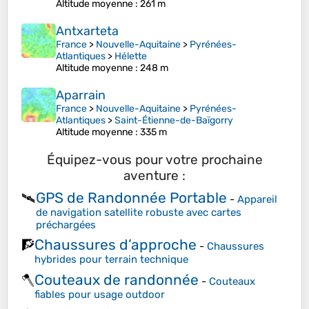
Altitude moyenne
: 261 m
Antxarteta
France
>
Nouvelle-Aquitaine
>
Pyrénées-
Atlantiques
>
Hélette
Altitude moyenne
: 248 m
Aparrain
France
>
Nouvelle-Aquitaine
>
Pyrénées-
Atlantiques
>
Saint-Étienne-de-Baïgorry
Altitude moyenne
: 335 m
Équipez-vous pour votre prochaine
aventure :
GPS de Randonnée Portable
🛰️
-
Appareil
de navigation satellite robuste avec cartes
préchargées
Chaussures d’approche
🧗
-
Chaussures
hybrides pour terrain technique
Couteaux de randonnée
🪓
-
Couteaux
fiables pour usage outdoor