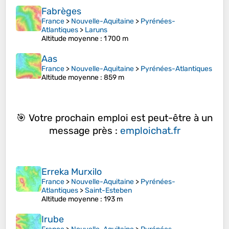
Fabrèges
France
>
Nouvelle-Aquitaine
>
Pyrénées-
Atlantiques
>
Laruns
Altitude moyenne
: 1 700 m
Aas
France
>
Nouvelle-Aquitaine
>
Pyrénées-Atlantiques
Altitude moyenne
: 859 m
🎯 Votre prochain emploi est peut-être à un
message près :
emploichat.fr
Erreka Murxilo
France
>
Nouvelle-Aquitaine
>
Pyrénées-
Atlantiques
>
Saint-Esteben
Altitude moyenne
: 193 m
Irube