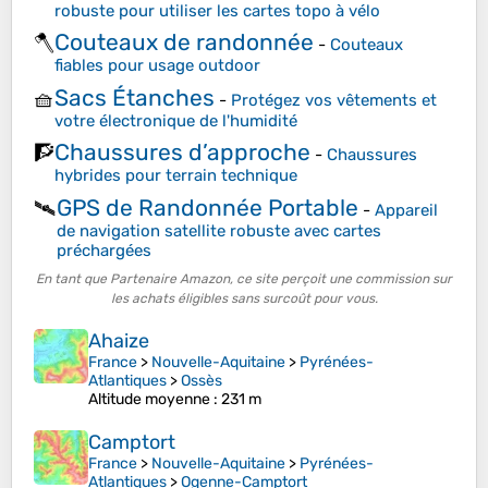
robuste pour utiliser les cartes topo à vélo
Couteaux de randonnée
🪓
-
Couteaux
fiables pour usage outdoor
Sacs Étanches
🧺
-
Protégez vos vêtements et
votre électronique de l'humidité
Chaussures d’approche
🧗
-
Chaussures
hybrides pour terrain technique
GPS de Randonnée Portable
🛰️
-
Appareil
de navigation satellite robuste avec cartes
préchargées
En tant que Partenaire Amazon, ce site perçoit une commission sur
les achats éligibles sans surcoût pour vous.
Ahaize
France
>
Nouvelle-Aquitaine
>
Pyrénées-
Atlantiques
>
Ossès
Altitude moyenne
: 231 m
Camptort
France
>
Nouvelle-Aquitaine
>
Pyrénées-
Atlantiques
>
Ogenne-Camptort