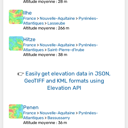
Altitude moyenne
: 28 m
Ilhe
France
>
Nouvelle-Aquitaine
>
Pyrénées-
Atlantiques
>
Lasseube
Altitude moyenne
: 266 m
Hitze
France
>
Nouvelle-Aquitaine
>
Pyrénées-
Atlantiques
>
Saint-Pierre-d'Irube
Altitude moyenne
: 38 m
👉
Easily
get elevation data in JSON,
GeoTIFF and KML formats
using
Elevation API
Penen
France
>
Nouvelle-Aquitaine
>
Pyrénées-
Atlantiques
>
Bassussarry
Altitude moyenne
: 36 m