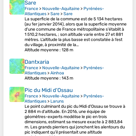
Sare
France
>
Nouvelle-Aquitaine
>
Pyrénées-
Atlantiques
>
Sare
>
Sare
La superficie de la commune est de 5 134 hectares
(au 1er janvier 2014), alors que la superficie moyenne
d'une commune de France métropolitaine s'établit à
1 510,2 hectares, ; son altitude varie entre 27 et 881
mètres. L’altitude la plus basse est constatée à l’est
du village, à proximité de la…
Altitude moyenne
: 128 m
Dantxaria
France
>
Nouvelle-Aquitaine
>
Pyrénées-
Atlantiques
>
Ainhoa
Altitude moyenne
: 143 m
Pic du Midi d'Ossau
France
>
Nouvelle-Aquitaine
>
Pyrénées-
Atlantiques
>
Laruns
Le point culminant du pic du Midi d'Ossau se trouve à
2 884 m d'altitude. En 2016, une équipe de
géomètres-experts modélise le pic en trois
dimensions, estimant sa mesure exacte à 2 883,84
m. Les grands pierriers qui jonchent les alentours du
pic indiquent qu'il présentait une altitude