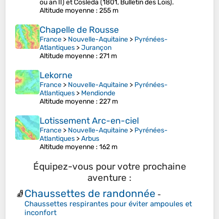
ou an II) et Cosleda (1801, Bulletin des Lois).
Altitude moyenne
: 255 m
Chapelle de Rousse
France
>
Nouvelle-Aquitaine
>
Pyrénées-
Atlantiques
>
Jurançon
Altitude moyenne
: 271 m
Lekorne
France
>
Nouvelle-Aquitaine
>
Pyrénées-
Atlantiques
>
Mendionde
Altitude moyenne
: 227 m
Lotissement Arc-en-ciel
France
>
Nouvelle-Aquitaine
>
Pyrénées-
Atlantiques
>
Arbus
Altitude moyenne
: 162 m
Équipez-vous pour votre prochaine
aventure :
Chaussettes de randonnée
🧦
-
Chaussettes respirantes pour éviter ampoules et
inconfort