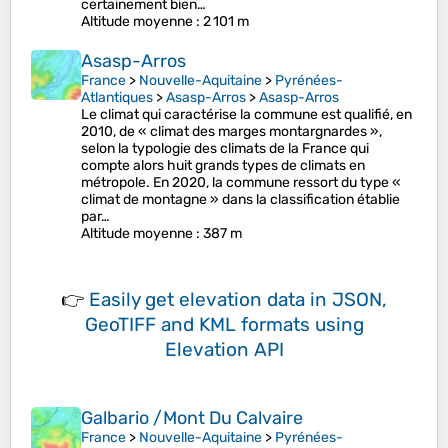
certainement bien…
Altitude moyenne
: 2 101 m
Asasp-Arros
France
>
Nouvelle-Aquitaine
>
Pyrénées-
Atlantiques
>
Asasp-Arros
>
Asasp-Arros
Le climat qui caractérise la commune est qualifié, en
2010, de « climat des marges montargnardes »,
selon la typologie des climats de la France qui
compte alors huit grands types de climats en
métropole. En 2020, la commune ressort du type «
climat de montagne » dans la classification établie
par…
Altitude moyenne
: 387 m
👉
Easily
get elevation data in JSON,
GeoTIFF and KML formats
using
Elevation API
Galbario /Mont Du Calvaire
France
>
Nouvelle-Aquitaine
>
Pyrénées-