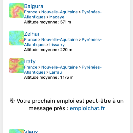
Baigura
France
>
Nouvelle-Aquitaine
>
Pyrénées-
Atlantiques
>
Macaye
Altitude moyenne
: 571 m
Zelhai
France
>
Nouvelle-Aquitaine
>
Pyrénées-
Atlantiques
>
Irissarry
Altitude moyenne
: 220 m
Iraty
France
>
Nouvelle-Aquitaine
>
Pyrénées-
Atlantiques
>
Larrau
Altitude moyenne
: 1 173 m
🎯 Votre prochain emploi est peut-être à un
message près :
emploichat.fr
Vieux