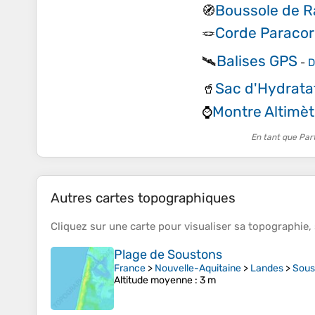
Boussole de 
🧭
Corde Paraco
🪢
Balises GPS
🛰️
-
D
Sac d'Hydratat
🥤
Montre Altimè
⌚
En tant que Par
Autres cartes topographiques
Cliquez sur une
carte
pour visualiser sa
topographie
,
Plage de Soustons
France
>
Nouvelle-Aquitaine
>
Landes
>
Sous
Altitude moyenne
: 3 m