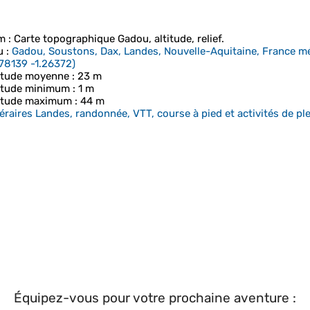
m
: Carte topographique
Gadou
, altitude, relief.
u
:
Gadou, Soustons, Dax, Landes, Nouvelle-Aquitaine, France mé
78139 -1.26372
)
itude moyenne
: 23 m
itude minimum
: 1 m
itude maximum
: 44 m
néraires Landes, randonnée, VTT, course à pied et activités de ple
Équipez-vous pour votre prochaine aventure :