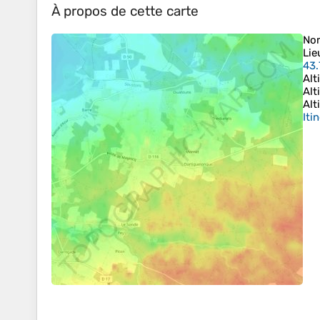
À propos de cette carte
No
Lie
43.
Alt
Alt
Alt
Iti