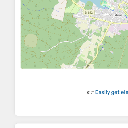
👉
Easily
get el