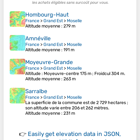
les achats éligibles sans surcoût pour vous.
Hombourg-Haut
France
>
Grand Est
>
Moselle
Altitude moyenne
: 279 m
Amnéville
France
>
Grand Est
>
Moselle
Altitude moyenne
: 191 m
Moyeuvre-Grande
France
>
Grand Est
>
Moselle
Altitude : Moyeuvre-centre 175 m ; Froidcul 304 m.
Altitude moyenne
: 263 m
Sarralbe
France
>
Grand Est
>
Moselle
La superficie de la commune est de 2 729 hectares ;
son altitude varie entre 206 et 262 mètres.
Altitude moyenne
: 231 m
👉
Easily
get elevation data in JSON,