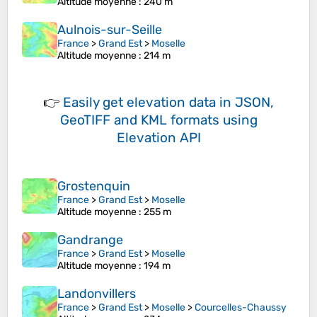
Altitude moyenne
: 240 m
Aulnois-sur-Seille
France
>
Grand Est
>
Moselle
Altitude moyenne
: 214 m
👉
Easily
get elevation data in JSON,
GeoTIFF and KML formats
using
Elevation API
Grostenquin
France
>
Grand Est
>
Moselle
Altitude moyenne
: 255 m
Gandrange
France
>
Grand Est
>
Moselle
Altitude moyenne
: 194 m
Landonvillers
France
>
Grand Est
>
Moselle
>
Courcelles-Chaussy