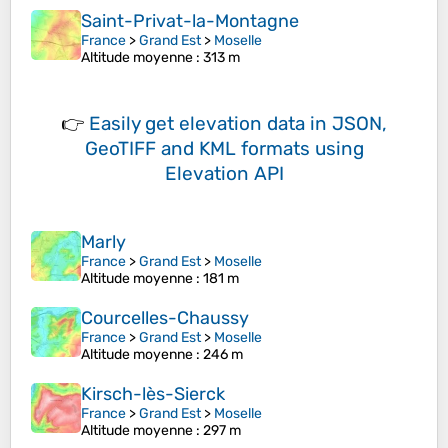
Saint-Privat-la-Montagne
France
>
Grand Est
>
Moselle
Altitude moyenne
: 313 m
👉
Easily
get elevation data in JSON,
GeoTIFF and KML formats
using
Elevation API
Marly
France
>
Grand Est
>
Moselle
Altitude moyenne
: 181 m
Courcelles-Chaussy
France
>
Grand Est
>
Moselle
Altitude moyenne
: 246 m
Kirsch-lès-Sierck
France
>
Grand Est
>
Moselle
Altitude moyenne
: 297 m