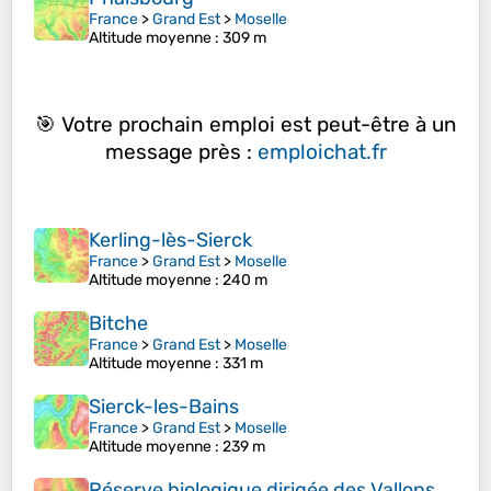
France
>
Grand Est
>
Moselle
Altitude moyenne
: 309 m
🎯 Votre prochain emploi est peut-être à un
message près :
emploichat.fr
Kerling-lès-Sierck
France
>
Grand Est
>
Moselle
Altitude moyenne
: 240 m
Bitche
France
>
Grand Est
>
Moselle
Altitude moyenne
: 331 m
Sierck-les-Bains
France
>
Grand Est
>
Moselle
Altitude moyenne
: 239 m
Réserve biologique dirigée des Vallons