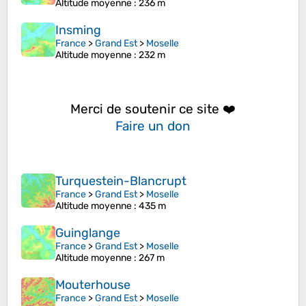
Altitude moyenne
: 236 m
Insming
France
>
Grand Est
>
Moselle
Altitude moyenne
: 232 m
Merci de soutenir ce site ❤️
Faire un don
Turquestein-Blancrupt
France
>
Grand Est
>
Moselle
Altitude moyenne
: 435 m
Guinglange
France
>
Grand Est
>
Moselle
Altitude moyenne
: 267 m
Mouterhouse
France
>
Grand Est
>
Moselle