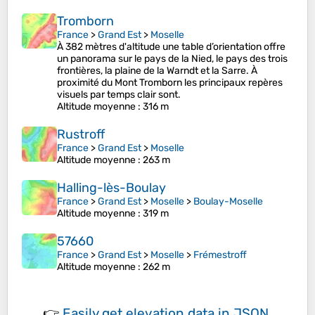
Tromborn
France
>
Grand Est
>
Moselle
À 382 mètres d'altitude une table d’orientation offre
un panorama sur le pays de la Nied, le pays des trois
frontières, la plaine de la Warndt et la Sarre. À
proximité du Mont Tromborn les principaux repères
visuels par temps clair sont.
Altitude moyenne
: 316 m
Rustroff
France
>
Grand Est
>
Moselle
Altitude moyenne
: 263 m
Halling-lès-Boulay
France
>
Grand Est
>
Moselle
>
Boulay-Moselle
Altitude moyenne
: 319 m
57660
France
>
Grand Est
>
Moselle
>
Frémestroff
Altitude moyenne
: 262 m
👉
Easily
get elevation data in JSON,