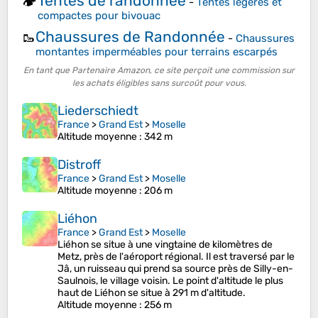
Tentes de randonnée
🏕️
-
Tentes légères et
compactes pour bivouac
Chaussures de Randonnée
🥾
-
Chaussures
montantes imperméables pour terrains escarpés
En tant que Partenaire Amazon, ce site perçoit une commission sur
les achats éligibles sans surcoût pour vous.
Liederschiedt
France
>
Grand Est
>
Moselle
Altitude moyenne
: 342 m
Distroff
France
>
Grand Est
>
Moselle
Altitude moyenne
: 206 m
Liéhon
France
>
Grand Est
>
Moselle
Liéhon se situe à une vingtaine de kilomètres de
Metz, près de l'aéroport régional. Il est traversé par le
Jâ, un ruisseau qui prend sa source près de Silly-en-
Saulnois, le village voisin. Le point d'altitude le plus
haut de Liéhon se situe à 291 m d'altitude.
Altitude moyenne
: 256 m