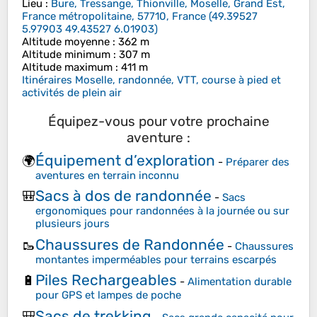
Lieu
:
Bure, Tressange, Thionville, Moselle, Grand Est,
France métropolitaine, 57710, France
(
49.39527
5.97903 49.43527 6.01903
)
Altitude moyenne
: 362 m
Altitude minimum
: 307 m
Altitude maximum
: 411 m
Itinéraires Moselle, randonnée, VTT, course à pied et
activités de plein air
Équipez-vous pour votre prochaine
aventure :
Équipement d’exploration
🌍
-
Préparer des
aventures en terrain inconnu
Sacs à dos de randonnée
🎒
-
Sacs
ergonomiques pour randonnées à la journée ou sur
plusieurs jours
Chaussures de Randonnée
🥾
-
Chaussures
montantes imperméables pour terrains escarpés
Piles Rechargeables
🔋
-
Alimentation durable
pour GPS et lampes de poche
Sacs de trekking
🎒