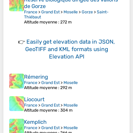
de Gorze
France
>
Grand Est
>
Moselle
>
Gorze
>
Saint-
Thiébaut
Altitude moyenne
: 272 m
👉
Easily
get elevation data in JSON,
GeoTIFF and KML formats
using
Elevation API
Rémering
France
>
Grand Est
>
Moselle
Altitude moyenne
: 292 m
Liocourt
France
>
Grand Est
>
Moselle
Altitude moyenne
: 304 m
Kemplich
France
>
Grand Est
>
Moselle
Altitude moyenne
: 266 m