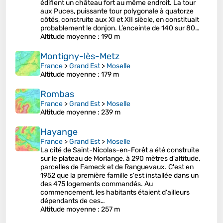
édifient un château fort au même endroit. La tour
aux Puces, puissante tour polygonale à quatorze
côtés, construite aux XI et XII siècle, en constituait
probablement le donjon. L’enceinte de 140 sur 80…
Altitude moyenne
: 190 m
Montigny-lès-Metz
France
>
Grand Est
>
Moselle
Altitude moyenne
: 179 m
Rombas
France
>
Grand Est
>
Moselle
Altitude moyenne
: 239 m
Hayange
France
>
Grand Est
>
Moselle
La cité de Saint-Nicolas-en-Forêt a été construite
sur le plateau de Morlange, à 290 mètres d'altitude,
parcelles de Fameck et de Ranguevaux. C'est en
1952 que la première famille s'est installée dans un
des 475 logements commandés. Au
commencement, les habitants étaient d'ailleurs
dépendants de ces…
Altitude moyenne
: 257 m