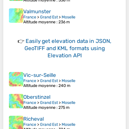
Altitude moyenne
: 338 m
Valmunster
France
>
Grand Est
>
Moselle
Altitude moyenne
: 236 m
👉
Easily
get elevation data in JSON,
GeoTIFF and KML formats
using
Elevation API
Vic-sur-Seille
France
>
Grand Est
>
Moselle
Altitude moyenne
: 240 m
Oberstinzel
France
>
Grand Est
>
Moselle
Altitude moyenne
: 275 m
Richeval
France
>
Grand Est
>
Moselle