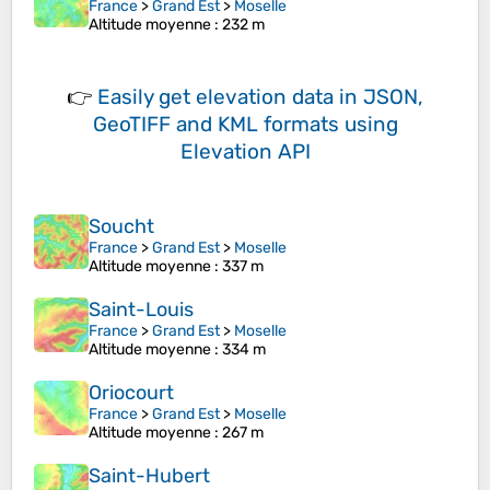
France
>
Grand Est
>
Moselle
Altitude moyenne
: 232 m
👉
Easily
get elevation data in JSON,
GeoTIFF and KML formats
using
Elevation API
Soucht
France
>
Grand Est
>
Moselle
Altitude moyenne
: 337 m
Saint-Louis
France
>
Grand Est
>
Moselle
Altitude moyenne
: 334 m
Oriocourt
France
>
Grand Est
>
Moselle
Altitude moyenne
: 267 m
Saint-Hubert