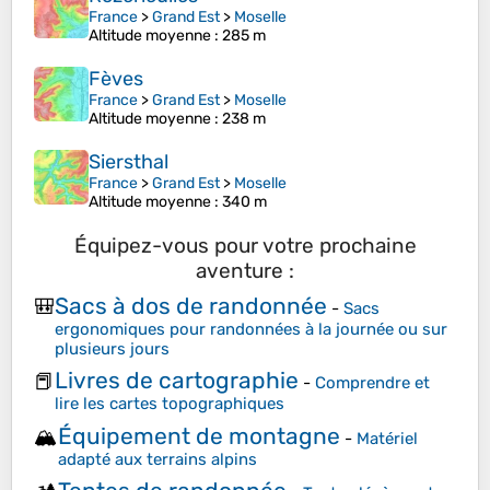
France
>
Grand Est
>
Moselle
Altitude moyenne
: 285 m
Fèves
France
>
Grand Est
>
Moselle
Altitude moyenne
: 238 m
Siersthal
France
>
Grand Est
>
Moselle
Altitude moyenne
: 340 m
Équipez-vous pour votre prochaine
aventure :
Sacs à dos de randonnée
🎒
-
Sacs
ergonomiques pour randonnées à la journée ou sur
plusieurs jours
Livres de cartographie
📕
-
Comprendre et
lire les cartes topographiques
Équipement de montagne
🏔️
-
Matériel
adapté aux terrains alpins