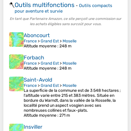
Outils multifonctions
🪓
-
Outils compacts
pour aventure et survie
En tant que Partenaire Amazon, ce site perçoit une commission sur
les achats éligibles sans surcoût pour vous.
Aboncourt
France
>
Grand Est
>
Moselle
Altitude moyenne
: 248 m
Forbach
France
>
Grand Est
>
Moselle
Altitude moyenne
: 248 m
Saint-Avold
France
>
Grand Est
>
Moselle
La superficie de la commune est de 3 548 hectares ;
l'altitude varie entre 215 et 383 mètres. Située en
bordure du Warndt, dans la vallée de la Rosselle, la
localité prend un aspect vosgien avec ses
nombreuses collines et faux-plats.
Altitude moyenne
: 271 m
Insviller