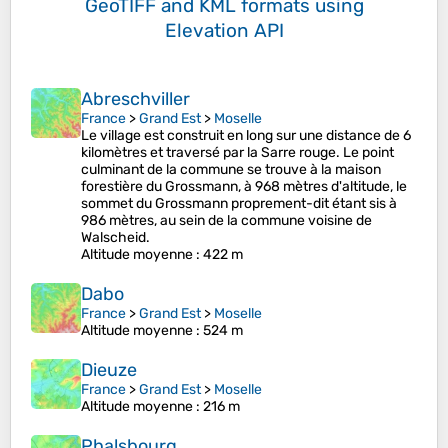
GeoTIFF and KML formats
using
Elevation API
Abreschviller
France
>
Grand Est
>
Moselle
Le village est construit en long sur une distance de 6
kilomètres et traversé par la Sarre rouge. Le point
culminant de la commune se trouve à la maison
forestière du Grossmann, à 968 mètres d'altitude, le
sommet du Grossmann proprement-dit étant sis à
986 mètres, au sein de la commune voisine de
Walscheid.
Altitude moyenne
: 422 m
Dabo
France
>
Grand Est
>
Moselle
Altitude moyenne
: 524 m
Dieuze
France
>
Grand Est
>
Moselle
Altitude moyenne
: 216 m
Phalsbourg