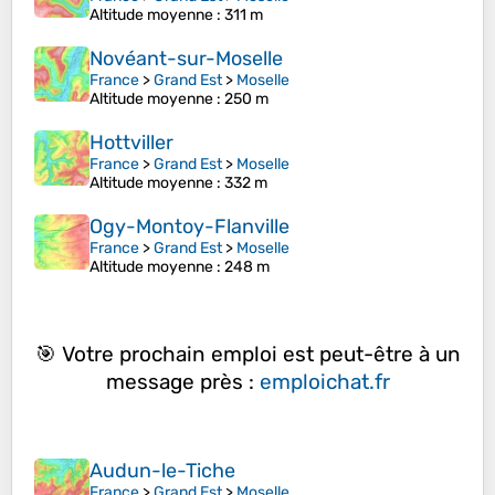
Altitude moyenne
: 311 m
Novéant-sur-Moselle
France
>
Grand Est
>
Moselle
Altitude moyenne
: 250 m
Hottviller
France
>
Grand Est
>
Moselle
Altitude moyenne
: 332 m
Ogy-Montoy-Flanville
France
>
Grand Est
>
Moselle
Altitude moyenne
: 248 m
🎯 Votre prochain emploi est peut-être à un
message près :
emploichat.fr
Audun-le-Tiche
France
>
Grand Est
>
Moselle