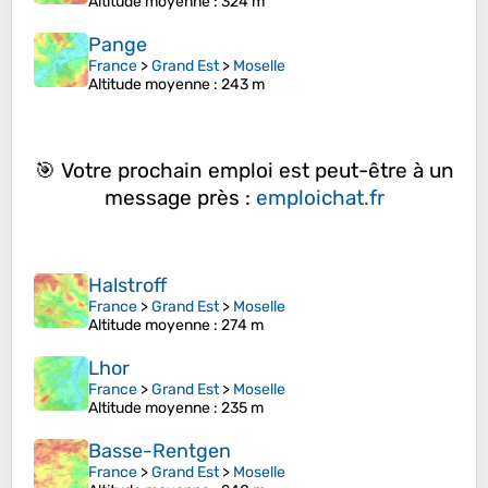
Altitude moyenne
: 324 m
Pange
France
>
Grand Est
>
Moselle
Altitude moyenne
: 243 m
🎯 Votre prochain emploi est peut-être à un
message près :
emploichat.fr
Halstroff
France
>
Grand Est
>
Moselle
Altitude moyenne
: 274 m
Lhor
France
>
Grand Est
>
Moselle
Altitude moyenne
: 235 m
Basse-Rentgen
France
>
Grand Est
>
Moselle