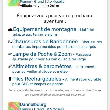
France
>
Grand Est
>
Moselle
Altitude moyenne
: 261 m
Équipez-vous pour votre prochaine
aventure :
Équipement de montagne
🏔️
-
Matériel
adapté aux terrains alpins
Chaussures de Randonnée
🥾
-
Chaussures
montantes imperméables pour terrains escarpés
Lampe de Poche à Zoom
🔦
-
Faisceau
ajustable pour voir au loin ou éclairer large
Altimètres & baromètres
📏
-
Instruments
pour surveiller altitude et météo
Piles Rechargeables
🔋
-
Alimentation durable
pour GPS et lampes de poche
En tant que Partenaire Amazon, ce site perçoit une commission sur
les achats éligibles sans surcoût pour vous.
Dannelbourg
France
>
Grand Est
>
Moselle