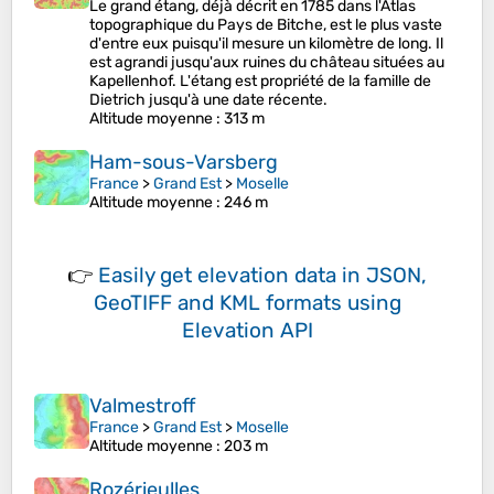
Le grand étang, déjà décrit en 1785 dans l'Atlas
topographique du Pays de Bitche, est le plus vaste
d'entre eux puisqu'il mesure un kilomètre de long. Il
est agrandi jusqu'aux ruines du château situées au
Kapellenhof. L'étang est propriété de la famille de
Dietrich jusqu'à une date récente.
Altitude moyenne
: 313 m
Ham-sous-Varsberg
France
>
Grand Est
>
Moselle
Altitude moyenne
: 246 m
👉
Easily
get elevation data in JSON,
GeoTIFF and KML formats
using
Elevation API
Valmestroff
France
>
Grand Est
>
Moselle
Altitude moyenne
: 203 m
Rozérieulles