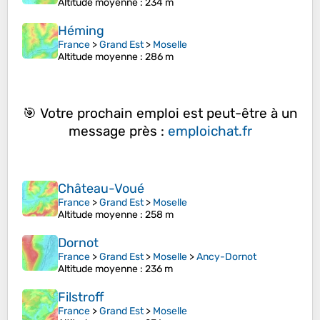
Altitude moyenne
: 234 m
Héming
France
>
Grand Est
>
Moselle
Altitude moyenne
: 286 m
🎯 Votre prochain emploi est peut-être à un
message près :
emploichat.fr
Château-Voué
France
>
Grand Est
>
Moselle
Altitude moyenne
: 258 m
Dornot
France
>
Grand Est
>
Moselle
>
Ancy-Dornot
Altitude moyenne
: 236 m
Filstroff
France
>
Grand Est
>
Moselle