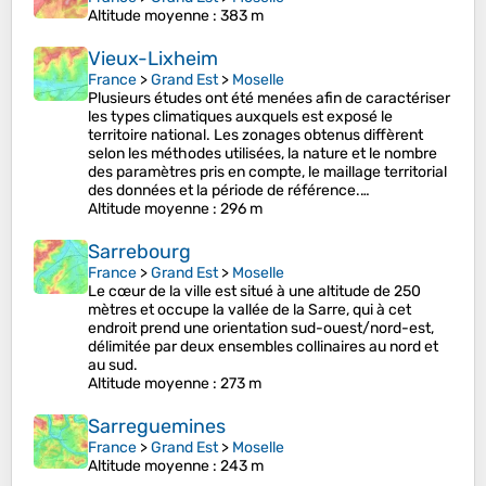
Altitude moyenne
: 383 m
Vieux-Lixheim
France
>
Grand Est
>
Moselle
Plusieurs études ont été menées afin de caractériser
les types climatiques auxquels est exposé le
territoire national. Les zonages obtenus diffèrent
selon les méthodes utilisées, la nature et le nombre
des paramètres pris en compte, le maillage territorial
des données et la période de référence.…
Altitude moyenne
: 296 m
Sarrebourg
France
>
Grand Est
>
Moselle
Le cœur de la ville est situé à une altitude de 250
mètres et occupe la vallée de la Sarre, qui à cet
endroit prend une orientation sud-ouest/nord-est,
délimitée par deux ensembles collinaires au nord et
au sud.
Altitude moyenne
: 273 m
Sarreguemines
France
>
Grand Est
>
Moselle
Altitude moyenne
: 243 m