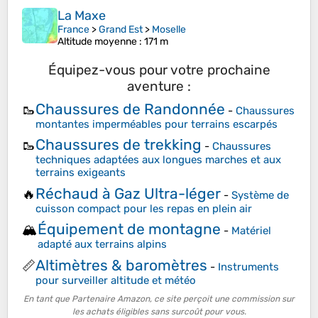
La Maxe
France
>
Grand Est
>
Moselle
Altitude moyenne
: 171 m
Équipez-vous pour votre prochaine
aventure :
Chaussures de Randonnée
🥾
-
Chaussures
montantes imperméables pour terrains escarpés
Chaussures de trekking
🥾
-
Chaussures
techniques adaptées aux longues marches et aux
terrains exigeants
Réchaud à Gaz Ultra-léger
🔥
-
Système de
cuisson compact pour les repas en plein air
Équipement de montagne
🏔️
-
Matériel
adapté aux terrains alpins
Altimètres & baromètres
📏
-
Instruments
pour surveiller altitude et météo
En tant que Partenaire Amazon, ce site perçoit une commission sur
les achats éligibles sans surcoût pour vous.