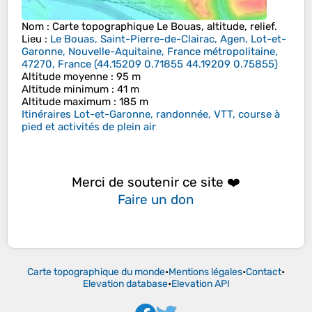
Nom
: Carte topographique
Le Bouas
, altitude, relief.
Lieu
:
Le Bouas, Saint-Pierre-de-Clairac, Agen, Lot-et-
Garonne, Nouvelle-Aquitaine, France métropolitaine,
47270, France
(
44.15209 0.71855 44.19209 0.75855
)
Altitude moyenne
: 95 m
Altitude minimum
: 41 m
Altitude maximum
: 185 m
Itinéraires Lot-et-Garonne, randonnée, VTT, course à
pied et activités de plein air
Merci de soutenir ce site ❤️
Faire un don
Carte topographique du monde
•
Mentions légales
•
Contact
•
Elevation database
•
Elevation API