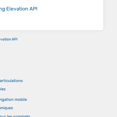
ing
Elevation API
evation API
articulations
ples
vigation mobile
hniques
 pour les sommets