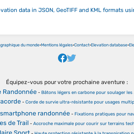
evation data in JSON, GeoTIFF and KML formats
us
ographique du monde
•
Mentions légales
•
Contact
•
Elevation database
•
El
Équipez-vous pour votre prochaine aventure :
e Randonnée
-
Bâtons légers en carbone pour soulager les 
racorde
-
Corde de survie ultra-résistante pour usages multi
 smartphone randonnée
-
Fixations pratiques pour na
s de Trail
-
Accroche maximale pour courir sur terrains tec
aire Sport
-
Haute protection résistante à la transpiration