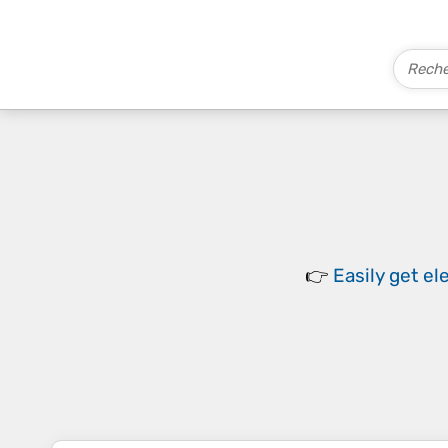
👉
Easily
get el