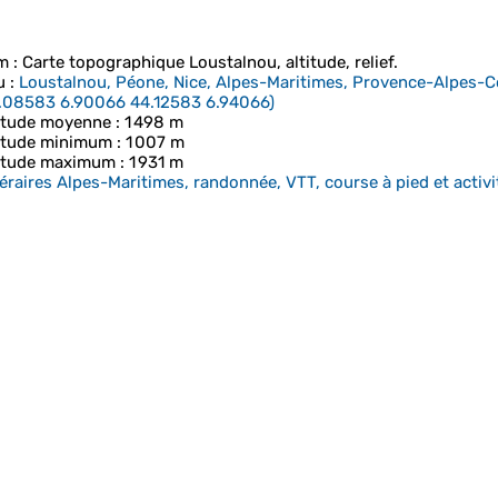
m
: Carte topographique
Loustalnou
, altitude, relief.
u
:
Loustalnou, Péone, Nice, Alpes-Maritimes, Provence-Alpes-Cô
.08583 6.90066 44.12583 6.94066
)
itude moyenne
: 1 498 m
itude minimum
: 1 007 m
itude maximum
: 1 931 m
néraires Alpes-Maritimes, randonnée, VTT, course à pied et activit