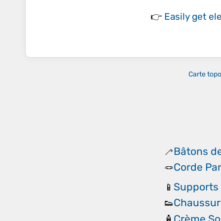
👉
Easily
get el
Carte top
Bâtons d
🦯
Corde Pa
🪢
Supports
📱
Chaussure
👟
Crème Sol
🧴