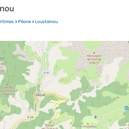
lnou
ritimes
>
Péone
>
Loustalnou