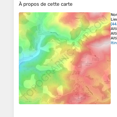
À propos de cette carte
No
Lie
(
44
Alt
Alt
Alt
Iti