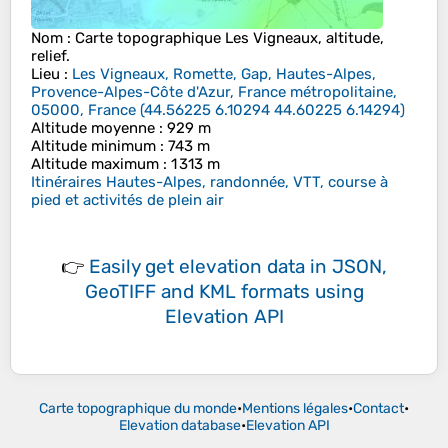
Nom
: Carte topographique
Les Vigneaux
, altitude,
relief.
Lieu
:
Les Vigneaux, Romette, Gap, Hautes-Alpes,
Provence-Alpes-Côte d'Azur, France métropolitaine,
05000, France
(
44.56225 6.10294 44.60225 6.14294
)
Altitude moyenne
: 929 m
Altitude minimum
: 743 m
Altitude maximum
: 1 313 m
Itinéraires Hautes-Alpes, randonnée, VTT, course à
pied et activités de plein air
👉
Easily
get elevation data in JSON,
GeoTIFF and KML formats
using
Elevation API
Carte topographique du monde
•
Mentions légales
•
Contact
•
Elevation database
•
Elevation API