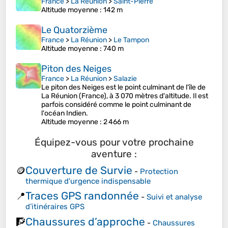
France
>
La Réunion
>
Saint-Pierre
Altitude moyenne
: 142 m
Le Quatorzième
France
>
La Réunion
>
Le Tampon
Altitude moyenne
: 740 m
Piton des Neiges
France
>
La Réunion
>
Salazie
Le piton des Neiges est le point culminant de l'île de
La Réunion (France), à 3 070 mètres d'altitude. Il est
parfois considéré comme le point culminant de
l'océan Indien.
Altitude moyenne
: 2 466 m
Équipez-vous pour votre prochaine
aventure :
Couverture de Survie
🪙
-
Protection
thermique d'urgence indispensable
Traces GPS randonnée
📍
-
Suivi et analyse
d’itinéraires GPS
Chaussures d’approche
🧗
-
Chaussures