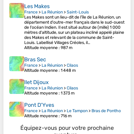
Les Makes
France
>
La Réunion
>
Saint-Louis
Les Makes sont un lieu-dit de l'île de La Réunion, un
département d'outre-mer français dans le sud-ouest
de l'océan Indien. Il est situé autour de (mille) 1 000
mètres d'altitude, sur un plateau incliné appelé plaine
des Makes et relevant de la commune de Saint-
Louis. Labellisé Villages Créoles, il…
Altitude moyenne
: 987 m
Bras Sec
France
>
La Réunion
>
Cilaos
Altitude moyenne
: 1 448 m
Ilet Dijoux
France
>
La Réunion
>
Cilaos
Altitude moyenne
: 1 373 m
Pont D'Yves
France
>
La Réunion
>
Le Tampon
>
Bras de Pontho
Altitude moyenne
: 716 m
Équipez-vous pour votre prochaine