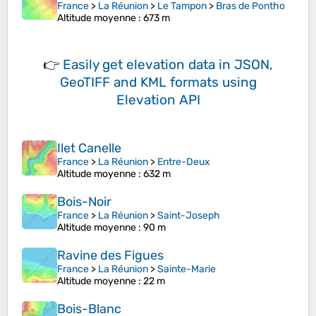
France
>
La Réunion
>
Le Tampon
>
Bras de Pontho
Altitude moyenne
: 673 m
👉
Easily
get elevation data in JSON,
GeoTIFF and KML formats
using
Elevation API
Ilet Canelle
France
>
La Réunion
>
Entre-Deux
Altitude moyenne
: 632 m
Bois-Noir
France
>
La Réunion
>
Saint-Joseph
Altitude moyenne
: 90 m
Ravine des Figues
France
>
La Réunion
>
Sainte-Marie
Altitude moyenne
: 22 m
Bois-Blanc