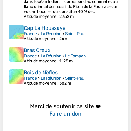
dans l'océan Indien. Il correspond au sommet et au
flanc oriental du massif du Piton de la Fournaise, un
volcan bouclier qui constitue 40 % de…
Altitude moyenne
: 2 352 m
Cap La Houssaye
France
>
La Réunion
>
Saint-Paul
Altitude moyenne
: 26 m
Bras Creux
France
>
La Réunion
>
Le Tampon
Altitude moyenne
: 1 125 m
Bois de Nèfles
France
>
La Réunion
>
Saint-Paul
Altitude moyenne
: 382 m
Merci de soutenir ce site ❤️
Faire un don