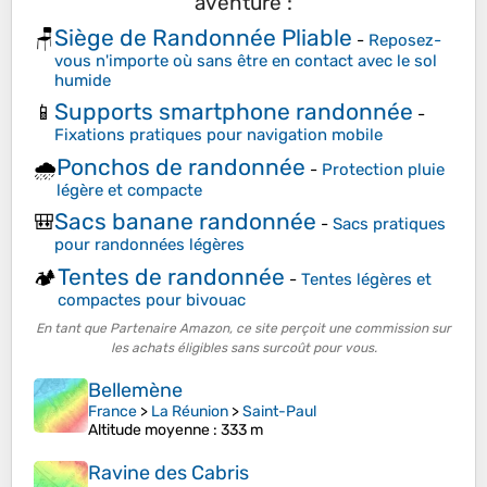
aventure :
Siège de Randonnée Pliable
🪑
-
Reposez-
vous n'importe où sans être en contact avec le sol
humide
Supports smartphone randonnée
📱
-
Fixations pratiques pour navigation mobile
Ponchos de randonnée
🌧️
-
Protection pluie
légère et compacte
Sacs banane randonnée
🎒
-
Sacs pratiques
pour randonnées légères
Tentes de randonnée
🏕️
-
Tentes légères et
compactes pour bivouac
En tant que Partenaire Amazon, ce site perçoit une commission sur
les achats éligibles sans surcoût pour vous.
Bellemène
France
>
La Réunion
>
Saint-Paul
Altitude moyenne
: 333 m
Ravine des Cabris