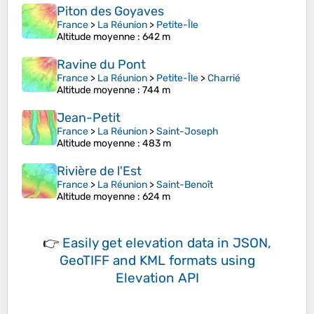
Piton des Goyaves
France
>
La Réunion
>
Petite-Île
Altitude moyenne
: 642 m
Ravine du Pont
France
>
La Réunion
>
Petite-Île
>
Charrié
Altitude moyenne
: 744 m
Jean-Petit
France
>
La Réunion
>
Saint-Joseph
Altitude moyenne
: 483 m
Rivière de l'Est
France
>
La Réunion
>
Saint-Benoît
Altitude moyenne
: 624 m
👉
Easily
get elevation data in JSON,
GeoTIFF and KML formats
using
Elevation API