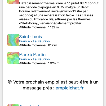
L'établissement thermal créé le 13 juillet 1852 connut
une période d'apogée en 1875, malgré un débit
horaire relativement limité (environ 1,1 litre par
seconde) et une minéralisation faible. Les classes
aisées du littoral de l'île, attirées par les thermes
d'Hell-Bourg, venaient également profiter…
Altitude moyenne
: 1 132 m
Saint-Louis
France
>
La Réunion
Altitude moyenne
: 819 m
Mare à Martin
France
>
La Réunion
Altitude moyenne
: 1 026 m
🎯 Votre prochain emploi est peut-être à un
message près :
emploichat.fr