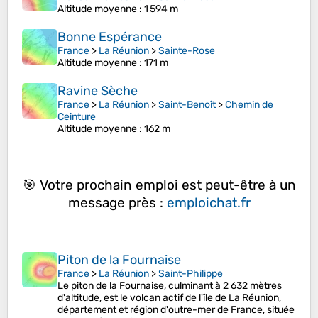
Altitude moyenne
: 1 594 m
Bonne Espérance
France
>
La Réunion
>
Sainte-Rose
Altitude moyenne
: 171 m
Ravine Sèche
France
>
La Réunion
>
Saint-Benoît
>
Chemin de
Ceinture
Altitude moyenne
: 162 m
🎯 Votre prochain emploi est peut-être à un
message près :
emploichat.fr
Piton de la Fournaise
France
>
La Réunion
>
Saint-Philippe
Le piton de la Fournaise, culminant à 2 632 mètres
d'altitude, est le volcan actif de l'île de La Réunion,
département et région d'outre-mer de France, située