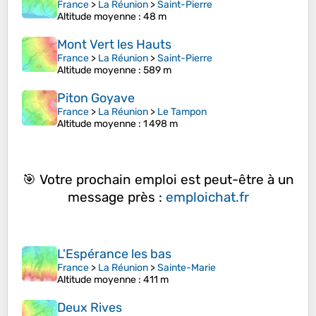
France
>
La Réunion
>
Saint-Pierre
Altitude moyenne
: 48 m
Mont Vert les Hauts
France
>
La Réunion
>
Saint-Pierre
Altitude moyenne
: 589 m
Piton Goyave
France
>
La Réunion
>
Le Tampon
Altitude moyenne
: 1 498 m
🎯 Votre prochain emploi est peut-être à un
message près :
emploichat.fr
L'Espérance les bas
France
>
La Réunion
>
Sainte-Marie
Altitude moyenne
: 411 m
Deux Rives