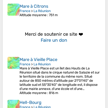
Mare à Citrons
France
>
La Réunion
Altitude moyenne
: 751 m
Merci de soutenir ce site ❤️
Faire un don
Mare à Vieille Place
France
>
La Réunion
Mare à Vieille Place est un îlet des Hauts de La
Réunion situé dans le cirque naturel de Salazie et sur
le territoire de la commune du même nom. Situé
autour de 850 mètres d'altitude par 21°01'40" de
latitude sud et 55°30'40" de longitude est, il dispose
d'une mairie annexe, d'une école et d'une…
Altitude moyenne
: 816 m
Hell-Bourg
France
>
La Réunion