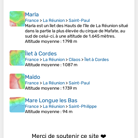
Marla
France
>
La Réunion
>
Saint-Paul
Marla est un îlet des Hauts de l'île de La Réunion situé
dans la partie la plus élevée du cirque de Mafate, au
sud de celui-ci, à une altitude de 1.645 mètres.
Altitude moyenne
: 1 798 m
Îlet à Cordes
France
>
La Réunion
>
Cilaos
>
Îlet à Cordes
Altitude moyenne
: 1 087 m
Maïdo
France
>
La Réunion
>
Saint-Paul
Altitude moyenne
: 1 739 m
Mare Longue les Bas
France
>
La Réunion
>
Saint-Philippe
Altitude moyenne
: 94 m
Merci de soutenir ce site ❤️