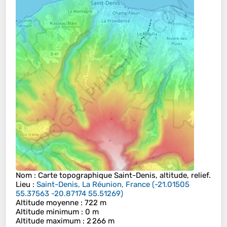
Nom
: Carte topographique
Saint-Denis
, altitude, relief.
Lieu
:
Saint-Denis, La Réunion, France
(
-21.01505
55.37563 -20.87174 55.51269
)
Altitude moyenne
: 722 m
Altitude minimum
: 0 m
Altitude maximum
: 2 266 m