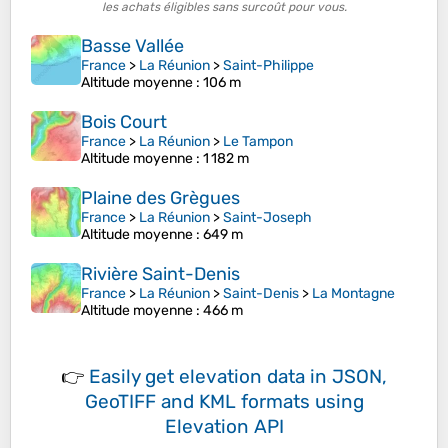
les achats éligibles sans surcoût pour vous.
Basse Vallée
France
>
La Réunion
>
Saint-Philippe
Altitude moyenne
: 106 m
Bois Court
France
>
La Réunion
>
Le Tampon
Altitude moyenne
: 1 182 m
Plaine des Grègues
France
>
La Réunion
>
Saint-Joseph
Altitude moyenne
: 649 m
Rivière Saint-Denis
France
>
La Réunion
>
Saint-Denis
>
La Montagne
Altitude moyenne
: 466 m
👉
Easily
get elevation data in JSON,
GeoTIFF and KML formats
using
Elevation API