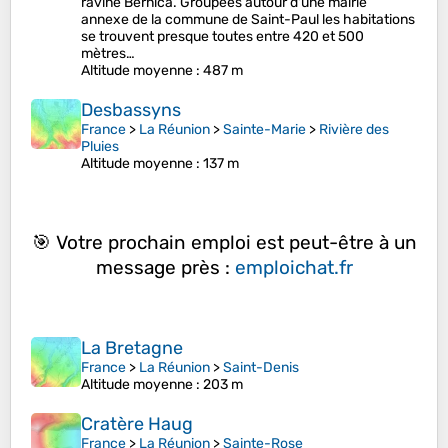
ravine Bernica. Groupées autour d'une mairie
annexe de la commune de Saint-Paul les habitations
se trouvent presque toutes entre 420 et 500
mètres…
Altitude moyenne
: 487 m
Desbassyns
France
>
La Réunion
>
Sainte-Marie
>
Rivière des
Pluies
Altitude moyenne
: 137 m
🎯 Votre prochain emploi est peut-être à un
message près :
emploichat.fr
La Bretagne
France
>
La Réunion
>
Saint-Denis
Altitude moyenne
: 203 m
Cratère Haug
France
>
La Réunion
>
Sainte-Rose