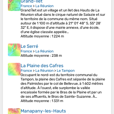
Grand-Îlet
France
>
La Réunion
Grand Îlet est un village et un îlet des Hauts de La
Réunion situé dans le cirque naturel de Salazie et sur
le territoire de la commune du même nom. Situé
autour de 1 100 m d'altitude à 21° 01′ 48″ S, 55° 28′
32″ E, il dispose d'une mairie annexe, d'une école,
d'une église classée appelée…
Altitude moyenne
: 1 224 m
Le Serré
France
>
La Réunion
Altitude moyenne
: 238 m
La Plaine des Cafres
France
>
La Réunion
>
Le Tampon
Occupant le nord-est du territoire communal du
Tampon, la plaine des Cafres est séparée de la plaine
des Palmistes par le col de Bellevue, à 1 602 mètres
d'altitude. À l'ouest, elle surplombe la vallée
encaissée formée par le Bras de la Plaine et par un
de ses affluents, le Bras de Sainte-Suzanne. À…
Altitude moyenne
: 1 331 m
Manapany-les-Hauts