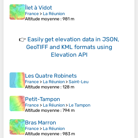
Îlet à Vidot
France
>
La Réunion
Altitude moyenne
: 981 m
👉
Easily
get elevation data in JSON,
GeoTIFF and KML formats
using
Elevation API
Les Quatre Robinets
France
>
La Réunion
>
Saint-Leu
Altitude moyenne
: 128 m
Petit-Tampon
France
>
La Réunion
>
Le Tampon
Altitude moyenne
: 794 m
Bras Marron
France
>
La Réunion
Altitude moyenne
: 983 m