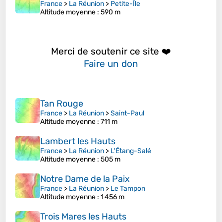
France
>
La Réunion
>
Petite-Île
Altitude moyenne
: 590 m
Merci de soutenir ce site ❤️
Faire un don
Tan Rouge
France
>
La Réunion
>
Saint-Paul
Altitude moyenne
: 711 m
Lambert les Hauts
France
>
La Réunion
>
L'Étang-Salé
Altitude moyenne
: 505 m
Notre Dame de la Paix
France
>
La Réunion
>
Le Tampon
Altitude moyenne
: 1 456 m
Trois Mares les Hauts