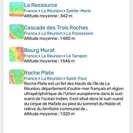
La Ressource
France
>
La Réunion
>
Sainte-Marie
Altitude moyenne
: 342 m
Cascade des Trois Roches
France
>
La Réunion
>
La Possession
Altitude moyenne
: 1 480 m
Bourg Murat
France
>
La Réunion
>
Le Tampon
Altitude moyenne
: 1 546 m
Roche Plate
France
>
La Réunion
>
Saint-Paul
Roche Plate est un îlet des Hauts de l'île de La
Réunion, département d'outre-mer français et région
ultrapériphérique de l'Union européenne dans le sud-
ouest de l'océan Indien. Il est situé dans le sud-ouest
du cirque de Mafate au pied du sommet du Maïdo et
relève du territoire communal de…
Altitude moyenne
: 1 320 m