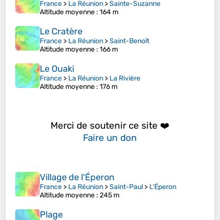
France
>
La Réunion
>
Sainte-Suzanne
Altitude moyenne
: 164 m
Le Cratère
France
>
La Réunion
>
Saint-Benoît
Altitude moyenne
: 166 m
Le Ouaki
France
>
La Réunion
>
La Rivière
Altitude moyenne
: 176 m
Merci de soutenir ce site ❤️
Faire un don
Village de l'Éperon
France
>
La Réunion
>
Saint-Paul
>
L'Éperon
Altitude moyenne
: 245 m
Plage