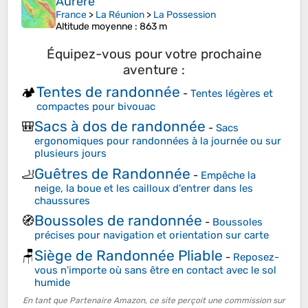
Aurère
France
>
La Réunion
>
La Possession
Altitude moyenne
: 863 m
Équipez-vous pour votre prochaine
aventure :
Tentes de randonnée
🏕️
-
Tentes légères et
compactes pour bivouac
Sacs à dos de randonnée
🎒
-
Sacs
ergonomiques pour randonnées à la journée ou sur
plusieurs jours
Guêtres de Randonnée
🦶
-
Empêche la
neige, la boue et les cailloux d'entrer dans les
chaussures
Boussoles de randonnée
🧭
-
Boussoles
précises pour navigation et orientation sur carte
Siège de Randonnée Pliable
🪑
-
Reposez-
vous n'importe où sans être en contact avec le sol
humide
En tant que Partenaire Amazon, ce site perçoit une commission sur