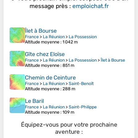
message près :
emploichat.fr
Îlet à Bourse
France
>
La Réunion
>
La Possession
Altitude moyenne
: 1 042 m
Gîte chez Eloïse
France
>
La Réunion
>
La Possession
>
Îlet à Bourse
Altitude moyenne
: 851 m
Chemin de Ceinture
France
>
La Réunion
>
Saint-Benoît
Altitude moyenne
: 288 m
Le Baril
France
>
La Réunion
>
Saint-Philippe
Altitude moyenne
: 109 m
Équipez-vous pour votre prochaine
aventure :