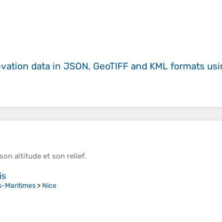
evation data in JSON, GeoTIFF and KML formats
us
 son
altitude
et son
relief
.
is
s-Maritimes
>
Nice