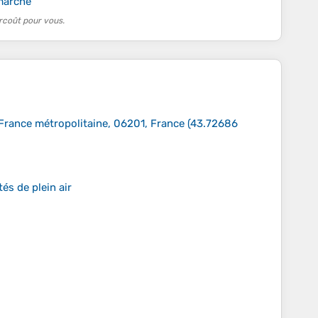
marche
rcoût pour vous.
 France métropolitaine, 06201, France
(
43.72686
és de plein air