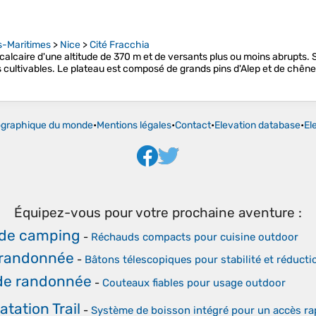
s-Maritimes
>
Nice
>
Cité Fracchia
calcaire d'une altitude de 370 m et de versants plus ou moins abrupts. Su
es cultivables. Le plateau est composé de grands pins d'Alep et de chên
ographique du monde
•
Mentions légales
•
Contact
•
Elevation database
•
El
Équipez-vous pour votre prochaine aventure :
de camping
-
Réchauds compacts pour cuisine outdoor
 randonnée
-
Bâtons télescopiques pour stabilité et réduction
de randonnée
-
Couteaux fiables pour usage outdoor
tation Trail
-
Système de boisson intégré pour un accès rap