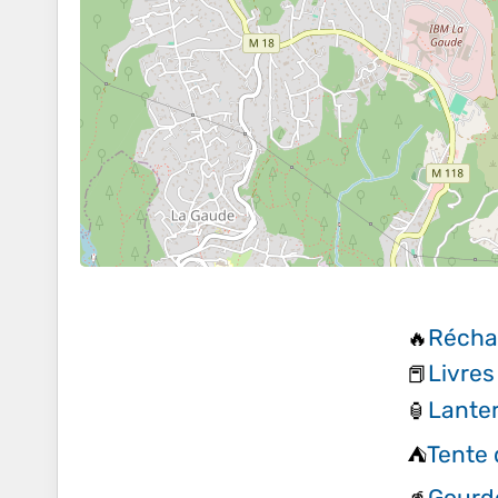
Récha
🔥
Livres
📕
Lante
🏮
Tente 
⛺
Gourd