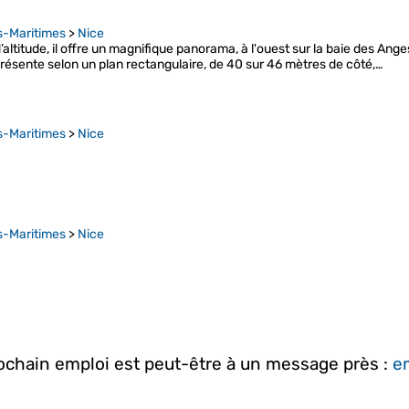
s-Maritimes
>
Nice
altitude, il offre un magnifique panorama, à l'ouest sur la baie des Anges 
se présente selon un plan rectangulaire, de 40 sur 46 mètres de côté,…
s-Maritimes
>
Nice
s-Maritimes
>
Nice
rochain emploi est peut-être à un message près :
em