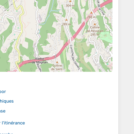
oor
phiques
ase
l'itinérance