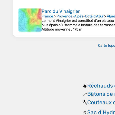
Parc du Vinaigrier
France
>
Provence-Alpes-Côte d'Azur
>
Alpe
Le mont Vinaigrier est constitué d'un plateau 
plus épais où l'homme a installé des terrass
Altitude moyenne
: 175 m
Carte top
Réchauds 
🔥
Bâtons de
🦯
Couteaux 
🪓
Sac d'Hydra
🥤