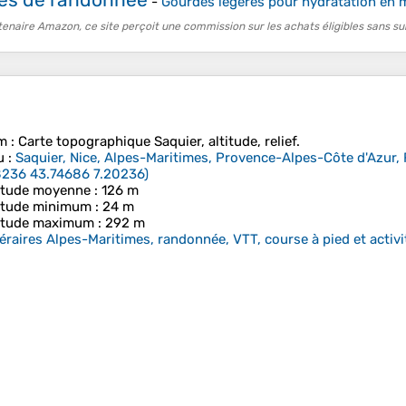
-
Gourdes légères pour hydratation en 
tenaire Amazon, ce site perçoit une commission sur les achats éligibles sans su
m
: Carte topographique
Saquier
, altitude, relief.
u
:
Saquier, Nice, Alpes-Maritimes, Provence-Alpes-Côte d'Azur,
8236 43.74686 7.20236
)
itude moyenne
: 126 m
itude minimum
: 24 m
itude maximum
: 292 m
néraires Alpes-Maritimes, randonnée, VTT, course à pied et activit