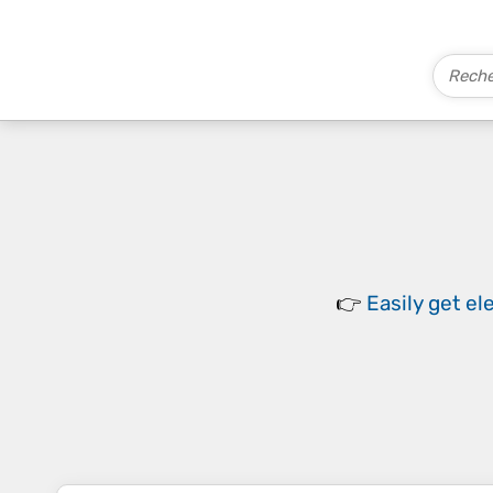
👉
Easily
get el