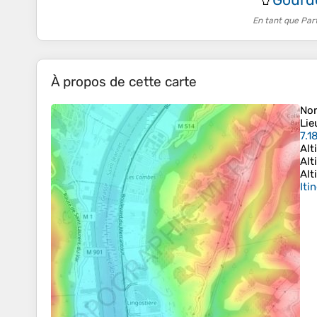
🥤
En tant que Par
À propos de cette carte
No
Lie
7.1
Alt
Alt
Alt
Iti