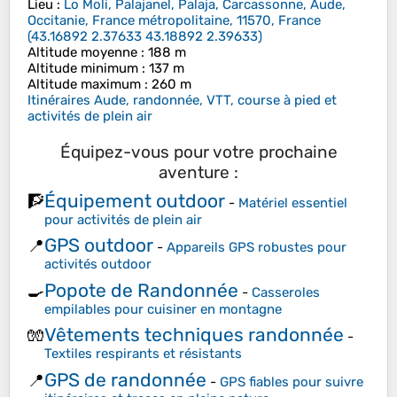
Lieu
:
Lo Moli, Palajanel, Palaja, Carcassonne, Aude,
Occitanie, France métropolitaine, 11570, France
(
43.16892 2.37633 43.18892 2.39633
)
Altitude moyenne
: 188 m
Altitude minimum
: 137 m
Altitude maximum
: 260 m
Itinéraires Aude, randonnée, VTT, course à pied et
activités de plein air
Équipez-vous pour votre prochaine
aventure :
Équipement outdoor
🧗
-
Matériel essentiel
pour activités de plein air
GPS outdoor
📍
-
Appareils GPS robustes pour
activités outdoor
Popote de Randonnée
🍳
-
Casseroles
empilables pour cuisiner en montagne
Vêtements techniques randonnée
🧤
-
Textiles respirants et résistants
GPS de randonnée
📍
-
GPS fiables pour suivre