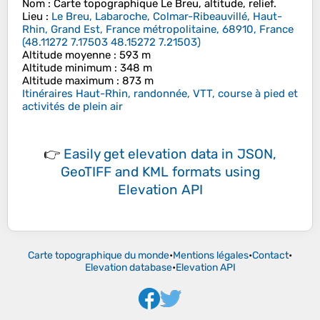
Nom
: Carte topographique
Le Breu
, altitude, relief.
Lieu
:
Le Breu, Labaroche, Colmar-Ribeauvillé, Haut-
Rhin, Grand Est, France métropolitaine, 68910, France
(
48.11272 7.17503 48.15272 7.21503
)
Altitude moyenne
: 593 m
Altitude minimum
: 348 m
Altitude maximum
: 873 m
Itinéraires Haut-Rhin, randonnée, VTT, course à pied et
activités de plein air
👉
Easily
get elevation data in JSON,
GeoTIFF and KML formats
using
Elevation API
Carte topographique du monde
•
Mentions légales
•
Contact
•
Elevation database
•
Elevation API