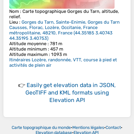
Nom
: Carte topographique
Gorges du Tarn
, altitude,
relief.
Lieu
:
Gorges du Tarn, Sainte-Enimie, Gorges du Tarn
Causses, Florac, Lozère, Occitanie, France
métropolitaine, 48210, France
(
44.35185 3.40743
44.35195 3.40753
)
Altitude moyenne
: 781 m
Altitude minimum
: 457 m
Altitude maximum
: 1 093 m
Itinéraires Lozère, randonnée, VTT, course à pied et
activités de plein air
👉
Easily
get elevation data in JSON,
GeoTIFF and KML formats
using
Elevation API
Carte topographique du monde
•
Mentions légales
•
Contact
•
Elevation database
•
Elevation API