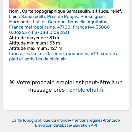
Nom
: Carte topographique
Samazeuilh
, altitude, relief.
Lieu
:
Samazeuilh, Près de Roujas, Poussignac,
Marmande, Lot-et-Garonne, Nouvelle-Aquitaine,
France métropolitaine, 47700, France
(
44.35088
0.06263 44.37088 0.08263
)
Altitude moyenne
: 81 m
Altitude minimum
: 53 m
Altitude maximum
: 127 m
Itinéraires Lot-et-Garonne, randonnée, VTT, course à
pied et activités de plein air
🎯 Votre prochain emploi est peut-être à un
message près :
emploichat.fr
Carte topographique du monde
•
Mentions légales
•
Contact
•
Elevation database
•
Elevation API