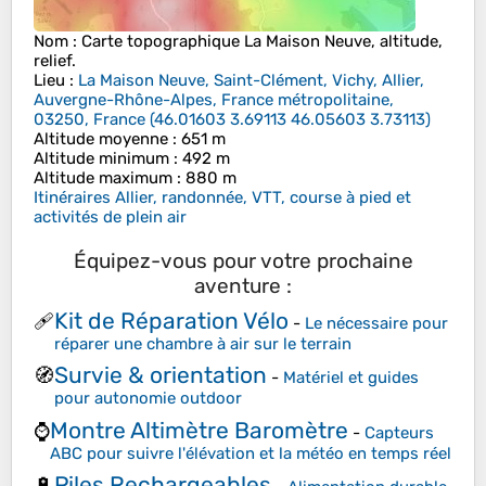
Nom
: Carte topographique
La Maison Neuve
, altitude,
relief.
Lieu
:
La Maison Neuve, Saint-Clément, Vichy, Allier,
Auvergne-Rhône-Alpes, France métropolitaine,
03250, France
(
46.01603 3.69113 46.05603 3.73113
)
Altitude moyenne
: 651 m
Altitude minimum
: 492 m
Altitude maximum
: 880 m
Itinéraires Allier, randonnée, VTT, course à pied et
activités de plein air
Équipez-vous pour votre prochaine
aventure :
Kit de Réparation Vélo
🩹
-
Le nécessaire pour
réparer une chambre à air sur le terrain
Survie & orientation
🧭
-
Matériel et guides
pour autonomie outdoor
Montre Altimètre Baromètre
⌚
-
Capteurs
ABC pour suivre l'élévation et la météo en temps réel
Piles Rechargeables
🔋