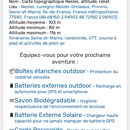
Nom
: Carte topographique
Nesles
, altitude, relief.
Lieu
:
Nesles, Lumigny-Nesles-Ormeaux, Provins,
Seine-et-Marne, Île-de-France, France métropolitaine,
77540, France
(
48.68150 2.94903 48.72150 2.98903
)
Altitude moyenne
: 103 m
Altitude minimum
: 80 m
Altitude maximum
: 116 m
Itinéraires Seine-et-Marne, randonnée, VTT, course à
pied et activités de plein air
Équipez-vous pour votre prochaine
aventure :
Boîtes étanches outdoor
📦
-
Protection du
matériel sensible
Batteries externes outdoor
🔋
-
Recharge en
autonomie pour GPS et smartphone
Savon Biodégradable
🧼
-
Hygiène
respectueuse de l'environnement en bivouac
Batterie Externe Solaire
🔋
-
Chargeur haute
capacité pour ne jamais manquer de batterie GPS
Corde Paracorde
🪢