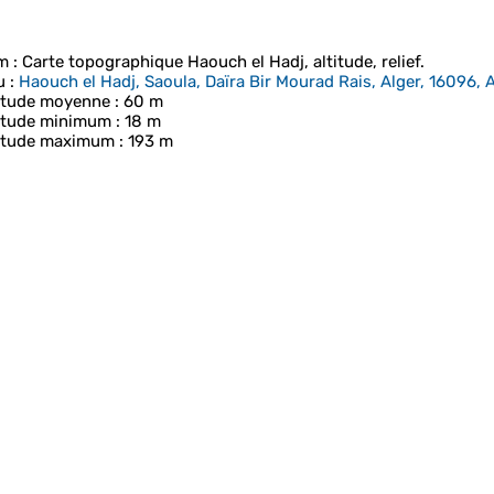
m
: Carte topographique
Haouch el Hadj
, altitude, relief.
u
:
Haouch el Hadj, Saoula, Daïra Bir Mourad Rais, Alger, 16096, A
itude moyenne
: 60 m
itude minimum
: 18 m
itude maximum
: 193 m