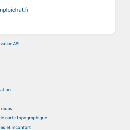
ploichat.fr
evation API
tation
roides
 de carte topographique
es et inconfort