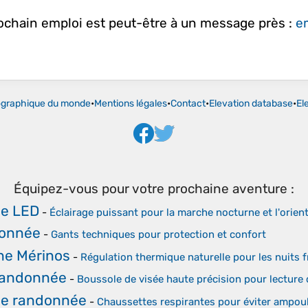
rochain emploi est peut-être à un message près :
em
ographique du monde
•
Mentions légales
•
Contact
•
Elevation database
•
El
Équipez-vous pour votre prochaine aventure :
le LED
-
Éclairage puissant pour la marche nocturne et l'orien
donnée
-
Gants techniques pour protection et confort
ne Mérinos
-
Régulation thermique naturelle pour les nuits f
Randonnée
-
Boussole de visée haute précision pour lecture
de randonnée
-
Chaussettes respirantes pour éviter ampoul