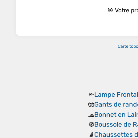
🎯 Votre p
Carte top
Lampe Fronta
🔦
Gants de ran
🧤
Bonnet en Lai
🧢
Boussole de 
🧭
Chaussettes 
🧦