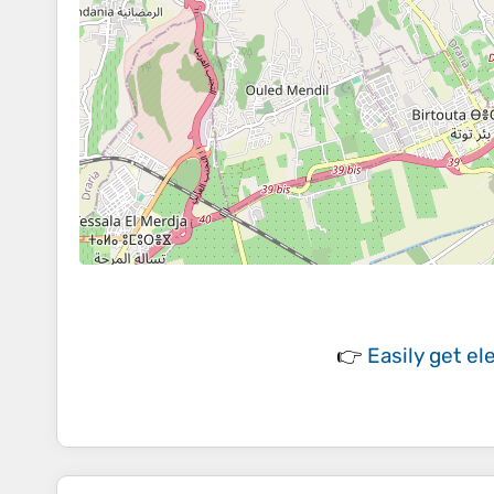
👉
Easily
get el