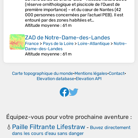
(réserve ornithologique et piscicole de l’Ouest de
première importance) – et du cœur de Nantes (42
000 personnes concernées par l’actuel PEB). Il est
entouré par des zones habitées et…
Altitude moyenne
: 61 m
ZAD de Notre-Dame-des-Landes
France
>
Pays de la Loire
>
Loire-Atlantique
>
Notre-
Dame-des-Landes
Altitude moyenne
: 61 m
Carte topographique du monde
•
Mentions légales
•
Contact
•
Elevation database
•
Elevation API
Équipez-vous pour votre prochaine aventure :
Paille Filtrante Lifestraw
💧
-
Buvez directement
dans les cours d'eau sans danger