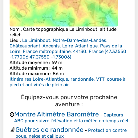
Nom
: Carte topographique
Le Liminbout
, altitude,
relief.
Lieu
:
Le Liminbout, Notre-Dame-des-Landes,
Châteaubriant-Ancenis, Loire-Atlantique, Pays de la
Loire, France métropolitaine, 44130, France
(
47.33550
-1.77006 47.37550 -1.73006
)
Altitude moyenne
: 69 m
Altitude minimum
: 44 m
Altitude maximum
: 86 m
Itinéraires Loire-Atlantique, randonnée, VTT, course à
pied et activités de plein air
Équipez-vous pour votre prochaine
aventure :
Montre Altimètre Baromètre
⌚
-
Capteurs
ABC pour suivre l'élévation et la météo en temps réel
Guêtres de randonnée
🧦
-
Protection contre
boue, neige et cailloux