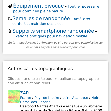
Équipement bivouac
🏕️
-
Tout le nécessaire
pour dormir en pleine nature
Semelles de randonnée
🥾
-
Améliorer
confort et maintien des pieds
Supports smartphone randonnée
📱
-
Fixations pratiques pour navigation mobile
En tant que Partenaire Amazon, ce site perçoit une commission sur
les achats éligibles sans surcoût pour vous.
Autres cartes topographiques
Cliquez sur une
carte
pour visualiser sa
topographie
,
son
altitude
et son
relief
.
ZAD
France
>
Pays de la Loire
>
Loire-Atlantique
>
Notre-
Dame-des-Landes
L'aéroport Nantes Atlantique est situé à un kilomètre
au nord du lac de Grand-Lieu – Réseau Natura 2000