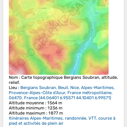
Nom
: Carte topographique
Bergians Soubran
, altitude,
relief.
Lieu
:
Bergians Soubran, Beuil, Nice, Alpes-Maritimes,
Provence-Alpes-Côte d'Azur, France métropolitaine,
06470, France
(
44.06401 6.95571 44.10401 6.99571
)
Altitude moyenne
: 1 564 m
Altitude minimum
: 1 236 m
Altitude maximum
: 1 877 m
Itinéraires Alpes-Maritimes, randonnée, VTT, course à
pied et activités de plein air