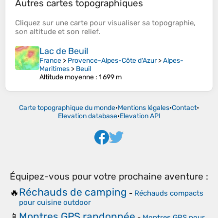
Autres cartes topographiques
Cliquez sur une
carte
pour visualiser sa
topographie
,
son
altitude
et son
relief
.
Lac de Beuil
France
>
Provence-Alpes-Côte d'Azur
>
Alpes-
Maritimes
>
Beuil
Altitude moyenne
: 1 699 m
Carte topographique du monde
•
Mentions légales
•
Contact
•
Elevation database
•
Elevation API
Équipez-vous pour votre prochaine aventure :
Réchauds de camping
🔥
-
Réchauds compacts
pour cuisine outdoor
Montres GPS randonnée
📱
-
Montres GPS pour