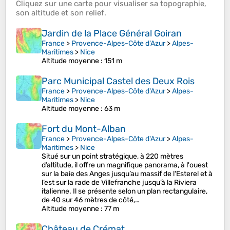
Cliquez sur une
carte
pour visualiser sa
topographie
,
son
altitude
et son
relief
.
Jardin de la Place Général Goiran
France
>
Provence-Alpes-Côte d'Azur
>
Alpes-
Maritimes
>
Nice
Altitude moyenne
: 151 m
Parc Municipal Castel des Deux Rois
France
>
Provence-Alpes-Côte d'Azur
>
Alpes-
Maritimes
>
Nice
Altitude moyenne
: 63 m
Fort du Mont-Alban
France
>
Provence-Alpes-Côte d'Azur
>
Alpes-
Maritimes
>
Nice
Situé sur un point stratégique, à 220 mètres
d’altitude, il offre un magnifique panorama, à l'ouest
sur la baie des Anges jusqu’au massif de l'Esterel et à
l’est sur la rade de Villefranche jusqu’à la Riviera
italienne. Il se présente selon un plan rectangulaire,
de 40 sur 46 mètres de côté,…
Altitude moyenne
: 77 m
Château de Crémat