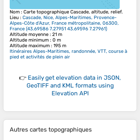
Nom
: Carte topographique
Cascade
, altitude, relief.
Lieu
:
Cascade, Nice, Alpes-Maritimes, Provence-
Alpes-Côte d'Azur, France métropolitaine, 06300,
France
(
43.69586 7.27951 43.69596 7.27961
)
Altitude moyenne
: 21 m
Altitude minimum
: 0 m
Altitude maximum
: 195 m
Itinéraires Alpes-Maritimes, randonnée, VTT, course à
pied et activités de plein air
👉
Easily
get elevation data in JSON,
GeoTIFF and KML formats
using
Elevation API
Autres cartes topographiques