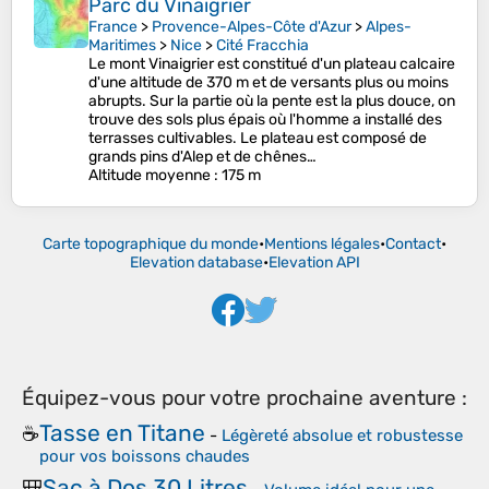
Parc du Vinaigrier
France
>
Provence-Alpes-Côte d'Azur
>
Alpes-
Maritimes
>
Nice
>
Cité Fracchia
Le mont Vinaigrier est constitué d'un plateau calcaire
d'une altitude de 370 m et de versants plus ou moins
abrupts. Sur la partie où la pente est la plus douce, on
trouve des sols plus épais où l'homme a installé des
terrasses cultivables. Le plateau est composé de
grands pins d'Alep et de chênes…
Altitude moyenne
: 175 m
Carte topographique du monde
•
Mentions légales
•
Contact
•
Elevation database
•
Elevation API
Équipez-vous pour votre prochaine aventure :
Tasse en Titane
☕
-
Légèreté absolue et robustesse
pour vos boissons chaudes
Sac à Dos 30 Litres
🎒