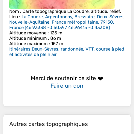
Nom
: Carte topographique
La Coudre
, altitude, relief.
Lieu
:
La Coudre, Argentonnay, Bressuire, Deux-Sèvres,
Nouvelle-Aquitaine, France métropolitaine, 79150,
France
(
46.93338 -0.50397 46.96415 -0.43308
)
Altitude moyenne
: 125 m
Altitude minimum
: 86 m
Altitude maximum
: 157 m
Itinéraires Deux-Sèvres, randonnée, VTT, course à pied
et activités de plein air
Merci de soutenir ce site ❤️
Faire un don
Autres cartes topographiques